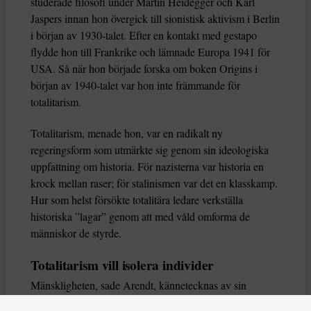
studerade filosofi under Martin Heidegger och Karl
Jaspers innan hon övergick till sionistisk aktivism i Berlin
i början av 1930-talet. Efter en kontakt med gestapo
flydde hon till Frankrike och lämnade Europa 1941 för
USA. Så när hon började forska om boken Origins i
början av 1940-talet var hon inte främmande för
totalitarism.
Totalitarism, menade hon, var en radikalt ny
regeringsform som utmärkte sig genom sin ideologiska
uppfattning om historia. För nazisterna var historia en
krock mellan raser; för stalinismen var det en klasskamp.
Hur som helst försökte totalitära ledare verkställa
historiska ”lagar” genom att med våld omforma de
människor de styrde.
Totalitarism vill isolera individer
Mänskligheten, sade Arendt, kännetecknas av sin
oändliga variation – ingen person kan någonsin helt