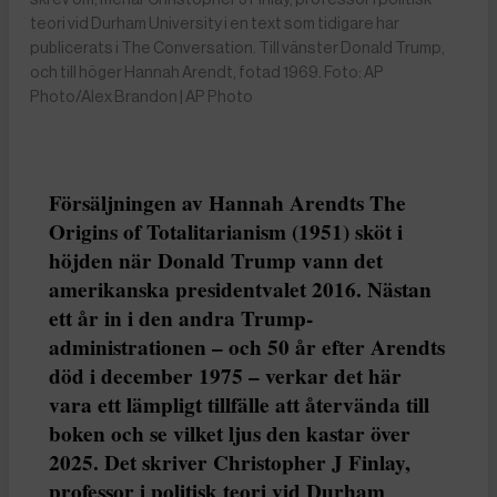
teori vid Durham University i en text som tidigare har
publicerats i The Conversation. Till vänster Donald Trump,
och till höger Hannah Arendt, fotad 1969. Foto: AP
Photo/Alex Brandon | AP Photo
Försäljningen av Hannah Arendts The
Origins of Totalitarianism (1951) sköt i
höjden när Donald Trump vann det
amerikanska presidentvalet 2016. Nästan
ett år in i den andra Trump-
administrationen – och 50 år efter Arendts
död i december 1975 – verkar det här
vara ett lämpligt tillfälle att återvända till
boken och se vilket ljus den kastar över
2025. Det skriver Christopher J Finlay,
professor i politisk teori vid Durham