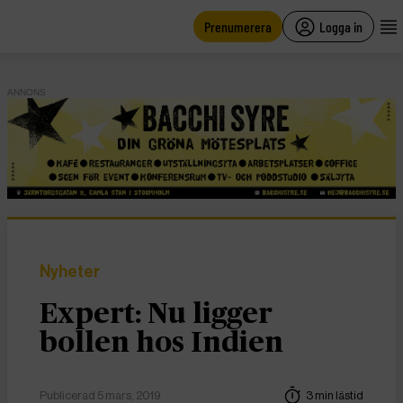
main
content
Prenumerera
Logga in
ANNONS
Nyheter
Expert: Nu ligger
bollen hos Indien
Publicerad 5 mars, 2019
3 min lästid