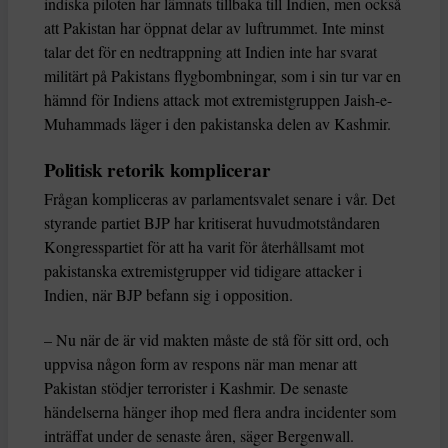
indiska piloten har lämnats tillbaka till Indien, men också
att Pakistan har öppnat delar av luftrummet. Inte minst
talar det för en nedtrappning att Indien inte har svarat
militärt på Pakistans flygbombningar, som i sin tur var en
hämnd för Indiens attack mot extremistgruppen Jaish-e-
Muhammads läger i den pakistanska delen av Kashmir.
Politisk retorik komplicerar
Frågan kompliceras av parlamentsvalet senare i vår. Det
styrande partiet BJP har kritiserat huvudmotståndaren
Kongresspartiet för att ha varit för återhållsamt mot
pakistanska extremistgrupper vid tidigare attacker i
Indien, när BJP befann sig i opposition.
– Nu när de är vid makten måste de stå för sitt ord, och
uppvisa någon form av respons när man menar att
Pakistan stödjer terrorister i Kashmir. De senaste
händelserna hänger ihop med flera andra incidenter som
inträffat under de senaste åren, säger Bergenwall.