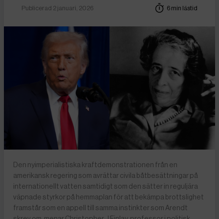
Publicerad 2 januari, 2026
6 min lästid
Den nyimperialistiska kraftdemonstrationen från en
amerikansk regering som avrättar civila båtbesättningar på
internationellt vatten samtidigt som den sätter in reguljära
väpnade styrkor på hemmaplan för att bekämpa brottslighet
framstår som en appell till samma instinkter som Arendt
skrev om, menar Christopher J Finlay, professor i politisk