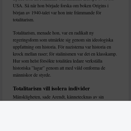
USA. Så när hon började forska om boken Origins i
början av 1940-talet var hon inte främmande för
totalitarism.
Totalitarism, menade hon, var en radikalt ny
regeringsform som utmärkte sig genom sin ideologiska
uppfattning om historia. För nazisterna var historia en
krock mellan raser; för stalinismen var det en klasskamp.
Hur som helst försökte totalitära ledare verkställa
historiska ”lagar” genom att med våld omforma de
människor de styrde.
Totalitarism vill isolera individer
Mänskligheten, sade Arendt, kännetecknas av sin
oändliga variation – ingen person kan någonsin helt
ersätta en annan. Totalitarism syftade till att förstöra
detta. Den isolerade individer, upplöste de band genom
vilka de förenar och stärker varandra, och försökte