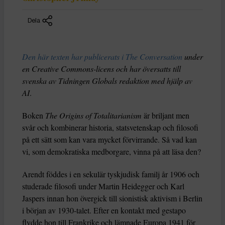
Dela
Den här texten har publicerats i The Conversation
under
en Creative Commons-licens och har översatts till
svenska av Tidningen Globals redaktion med hjälp av
AI
.
Boken
The Origins of Totalitarianism
är briljant men
svår och kombinerar historia, statsvetenskap och filosofi
på ett sätt som kan vara mycket förvirrande. Så vad kan
vi, som demokratiska medborgare, vinna på att läsa den?
Arendt föddes i en sekulär tyskjudisk familj år 1906 och
studerade filosofi under Martin Heidegger och Karl
Jaspers innan hon övergick till sionistisk aktivism i Berlin
i början av 1930-talet. Efter en kontakt med gestapo
flydde hon till Frankrike och lämnade Europa 1941 för