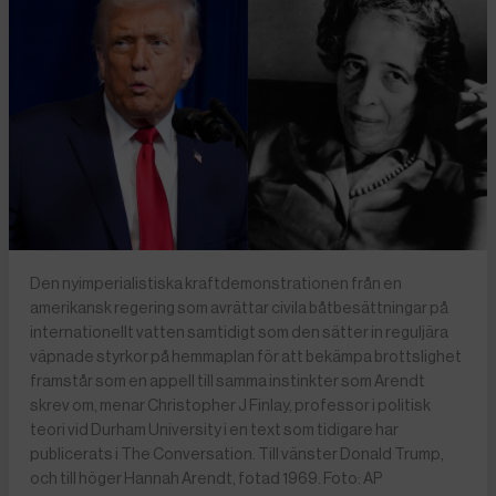
Den nyimperialistiska kraftdemonstrationen från en
amerikansk regering som avrättar civila båtbesättningar på
internationellt vatten samtidigt som den sätter in reguljära
väpnade styrkor på hemmaplan för att bekämpa brottslighet
framstår som en appell till samma instinkter som Arendt
skrev om, menar Christopher J Finlay, professor i politisk
teori vid Durham University i en text som tidigare har
publicerats i The Conversation. Till vänster Donald Trump,
och till höger Hannah Arendt, fotad 1969. Foto: AP