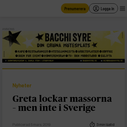
main
content
Prenumerera
Logga in
ANNONS
Nyheter
Greta lockar massorna
– men inte i Sverige
Publicerad 5 mars, 2019
3 min lästid