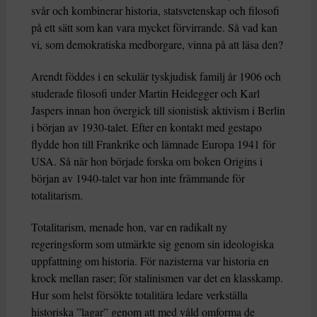
svår och kombinerar historia, statsvetenskap och filosofi
på ett sätt som kan vara mycket förvirrande. Så vad kan
vi, som demokratiska medborgare, vinna på att läsa den?
Arendt föddes i en sekulär tyskjudisk familj år 1906 och
studerade filosofi under Martin Heidegger och Karl
Jaspers innan hon övergick till sionistisk aktivism i Berlin
i början av 1930-talet. Efter en kontakt med gestapo
flydde hon till Frankrike och lämnade Europa 1941 för
USA. Så när hon började forska om boken Origins i
början av 1940-talet var hon inte främmande för
totalitarism.
Totalitarism, menade hon, var en radikalt ny
regeringsform som utmärkte sig genom sin ideologiska
uppfattning om historia. För nazisterna var historia en
krock mellan raser; för stalinismen var det en klasskamp.
Hur som helst försökte totalitära ledare verkställa
historiska ”lagar” genom att med våld omforma de