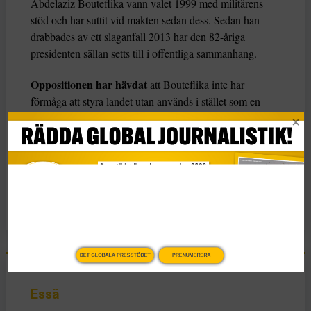
Abdelaziz Bouteflika vann valet 1999 med militärens
stöd och har suttit vid makten sedan dess. Sedan han
drabbades av ett slaganfall 2013 har den 82-åriga
presidenten sällan setts till i offentliga sammanhang.
Oppositionen har hävdat
att Bouteflika inte har
förmåga att styra landet utan används i stället som en
nickdocka av makteliten för att de ska kunna sitta kvar
på sina toppositioner.
KATEGORI
Nyheter
DET GLOBALA PRESSTÖDET
PRENUMERERA
Essä