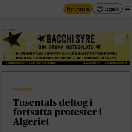
main
content
Prenumerera
Logga in
ANNONS
Nyheter
Tusentals deltog i
fortsatta protester i
Algeriet