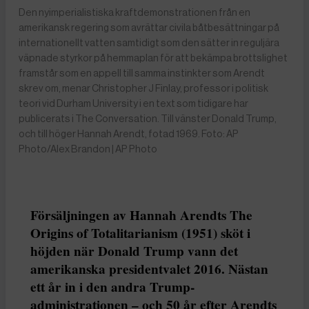
Den nyimperialistiska kraftdemonstrationen från en
amerikansk regering som avrättar civila båtbesättningar på
internationellt vatten samtidigt som den sätter in reguljära
väpnade styrkor på hemmaplan för att bekämpa brottslighet
framstår som en appell till samma instinkter som Arendt
skrev om, menar Christopher J Finlay, professor i politisk
teori vid Durham University i en text som tidigare har
publicerats i The Conversation. Till vänster Donald Trump,
och till höger Hannah Arendt, fotad 1969. Foto: AP
Photo/Alex Brandon | AP Photo
Försäljningen av Hannah Arendts The
Origins of Totalitarianism (1951) sköt i
höjden när Donald Trump vann det
amerikanska presidentvalet 2016. Nästan
ett år in i den andra Trump-
administrationen – och 50 år efter Arendts