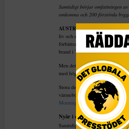
Samtidigt börjar omfattningen av 
omkomna och 200 förstörda bygg
AUSTRALIEN
Alla bränder som
liv och egendom fick en lägre va
förbättrades med lugnare vindar 
brand i Tasmanien som tog fart o
Men det blir en kort andhämtning.
med höga temperaturer och krafti
Stora delar av delstaten (New So
värmeböljeförhållanden, säger me
Morning Herald
.
Nyår i evakueringscenter
Samtidigt börjar omfattningen av