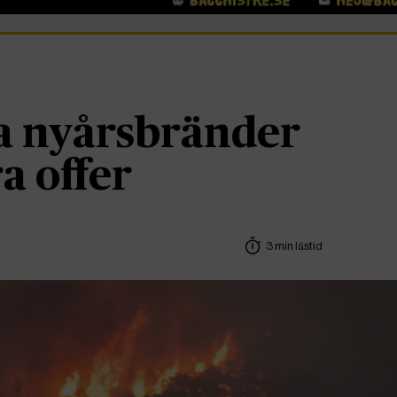
a nyårsbränder
a offer
3 min lästid