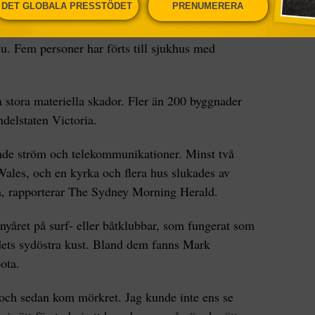
DET GLOBALA PRESSTÖDET
PRENUMERERA
 dödsfall bekräftades i delstaten New South Wales
alet döda i bränderna längs med delstatens sydkust
ju. Fem personer har förts till sjukhus med
a stora materiella skador. Fler än 200 byggnader
ndelstaten Victoria.
nde ström och telekommunikationer. Minst två
Wales, och en kyrka och flera hus slukades av
ma, rapporterar The Sydney Morning Herald.
 nyåret på surf- eller båtklubbar, som fungerat som
dets sydöstra kust. Bland dem fanns Mark
ota.
 och sedan kom mörkret. Jag kunde inte ens se