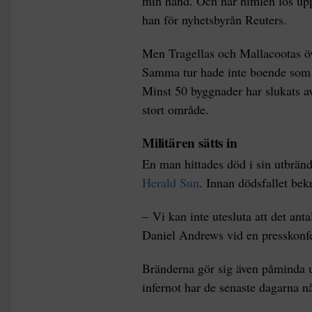
min hand. Och när himlen lös upp 
han för nyhetsbyrån Reuters.
Men Tragellas och Mallacootas öv
Samma tur hade inte boende som d
Minst 50 byggnader har slukats av
stort område.
Militären sätts in
En man hittades död i sin utbrän
Herald Sun
. Innan dödsfallet bek
– Vi kan inte utesluta att det ant
Daniel Andrews vid en presskonfe
Bränderna gör sig även påminda u
infernot har de senaste dagarna n