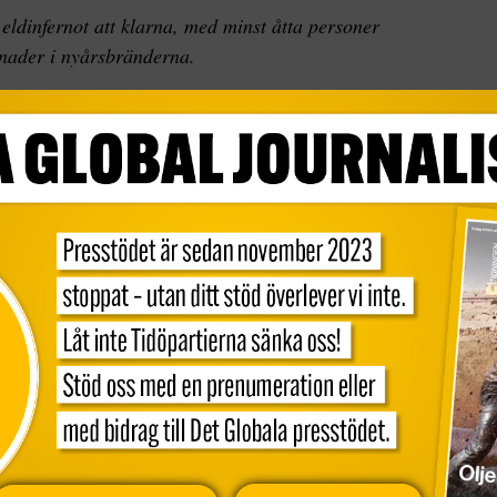
eldinfernot att klarna, med minst åtta personer
nader i nyårsbränderna.
 på nyårsaftonen klassades som en akut fara för
rningsgrad under nyårsdagen, då förhållandena
och svalare temperaturer. Enda undantaget var en
ch hotade liv och egendom.
 På lördag väntas återigen svåra förhållanden
ga vindar.
uth Wales) kommer att uppleva kritiska
teorologen Agata Imielska till
The Sydney
 de bränder som härjade som värst på nyårsaftonen