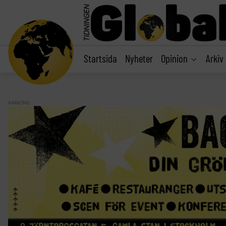
main
content
Startsida
Nyheter
Opinion
Arkiv
ANNONS