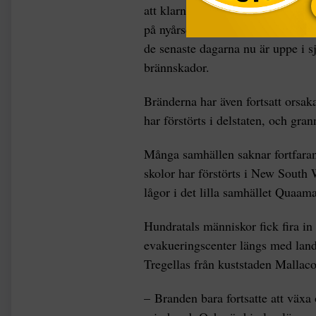
att klarna något. Ytterligare tre
på nyårsdagen, vilket gör att ant
de senaste dagarna nu är uppe i s
brännskador.
Bränderna har även fortsatt orsak
har förstörts i delstaten, och gran
Många samhällen saknar fortfara
skolor har förstörts i New South 
lågor i det lilla samhället Quaa
Hundratals människor fick fira in
evakueringscenter längs med lan
Tregellas från kuststaden Mallaco
– Branden bara fortsatte att växa