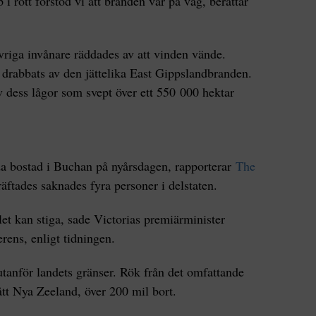
i rött förstod vi att branden var på väg, berättar
riga invånare räddades av att vinden vände.
rabbats av den jättelika East Gippslandbranden.
 dess lågor som svept över ett 550 000 hektar
da bostad i Buchan på nyårsdagen, rapporterar
The
räftades saknades fyra personer i delstaten.
alet kan stiga, sade Victorias premiärminister
rens, enligt tidningen.
tanför landets gränser. Rök från det omfattande
ått Nya Zeeland, över 200 mil bort.