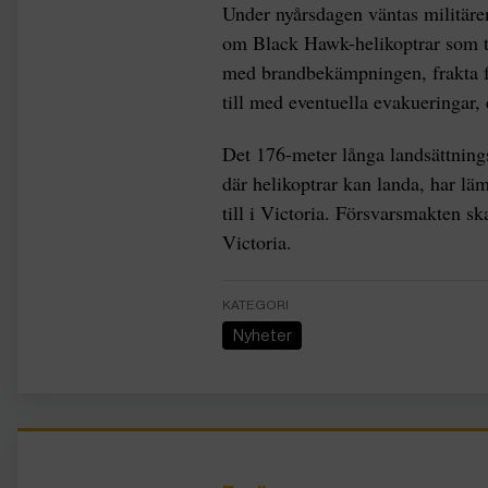
Under nyårsdagen väntas militäre
om Black Hawk-helikoptrar som ti
med brandbekämpningen, frakta fö
till med eventuella evakueringar,
Det 176-meter långa landsättning
där helikoptrar kan landa, har lä
till i Victoria. Försvarsmakten ska
Victoria.
KATEGORI
Nyheter