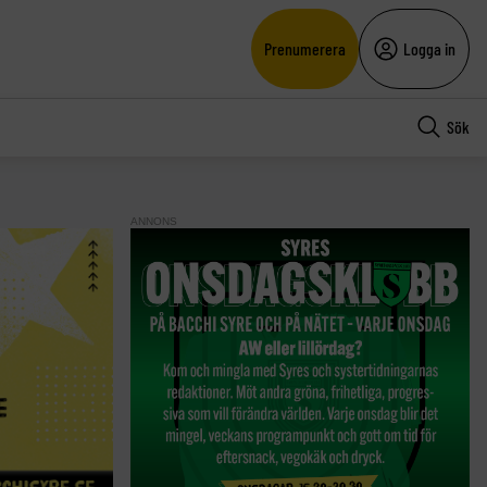
Prenumerera
Logga in
Sök
ANNONS