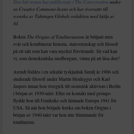
Den här texten har publicerats i The Conversation
under
en Creative Commons-licens och har översatts till
svenska av Tidningen Globals redaktion med hjälp av
AI
.
Boken
The Origins of Totalitarianism
är briljant men
svår och kombinerar historia, statsvetenskap och filosofi
på ett sätt som kan vara mycket förvirrande. Så vad kan
vi, som demokratiska medborgare, vinna på att läsa den?
Arendt föddes i en sekulär tyskjudisk familj år 1906 och
studerade filosofi under Martin Heidegger och Karl
Jaspers innan hon övergick till sionistisk aktivism i Berlin
i början av 1930-talet. Efter en kontakt med gestapo
flydde hon till Frankrike och lämnade Europa 1941 för
USA. Så när hon började forska om boken Origins i
början av 1940-talet var hon inte främmande för
totalitarism.