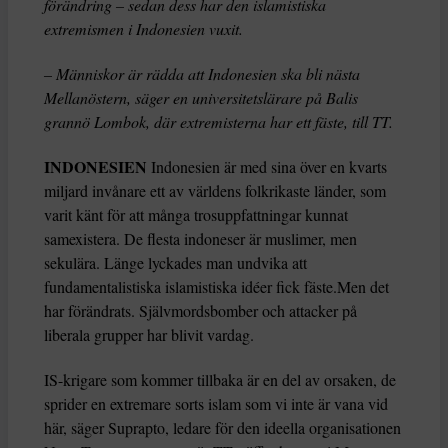
förändring – sedan dess har den islamistiska
extremismen i Indonesien vuxit.
– Människor är rädda att Indonesien ska bli nästa
Mellanöstern, säger en universitetslärare på Balis
grannö Lombok, där extremisterna har ett fäste, till TT.
INDONESIEN
Indonesien är med sina över en kvarts
miljard invånare ett av världens folkrikaste länder, som
varit känt för att många trosuppfattningar kunnat
samexistera. De flesta indoneser är muslimer, men
sekulära. Länge lyckades man undvika att
fundamentalistiska islamistiska idéer fick fäste.Men det
har förändrats. Självmordsbomber och attacker på
liberala grupper har blivit vardag.
IS-krigare som kommer tillbaka är en del av orsaken, de
sprider en extremare sorts islam som vi inte är vana vid
här, säger Suprapto, ledare för den ideella organisationen