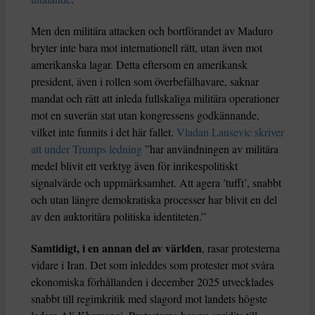
Men den militära attacken och bortförandet av Maduro
bryter inte bara mot internationell rätt, utan även mot
amerikanska lagar. Detta eftersom en amerikansk
president, även i rollen som överbefälhavare, saknar
mandat och rätt att inleda fullskaliga militära operationer
mot en suverän stat utan kongressens godkännande,
vilket inte funnits i det här fallet.
Vladan Lausevic skriver
att under Trumps ledning
”har användningen av militära
medel blivit ett verktyg även för inrikespolitiskt
signalvärde och uppmärksamhet. Att agera ’tufft’, snabbt
och utan längre demokratiska processer har blivit en del
av den auktoritära politiska identiteten.”
Samtidigt, i en annan del av världen
, rasar protesterna
vidare i Iran. Det som inleddes som protester mot svåra
ekonomiska förhållanden i december 2025 utvecklades
snabbt till regimkritik med slagord mot landets högste