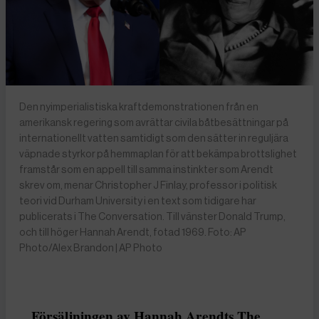
Den nyimperialistiska kraftdemonstrationen från en
amerikansk regering som avrättar civila båtbesättningar på
internationellt vatten samtidigt som den sätter in reguljära
väpnade styrkor på hemmaplan för att bekämpa brottslighet
framstår som en appell till samma instinkter som Arendt
skrev om, menar Christopher J Finlay, professor i politisk
teori vid Durham University i en text som tidigare har
publicerats i The Conversation. Till vänster Donald Trump,
och till höger Hannah Arendt, fotad 1969. Foto: AP
Photo/Alex Brandon | AP Photo
Försäljningen av Hannah Arendts The