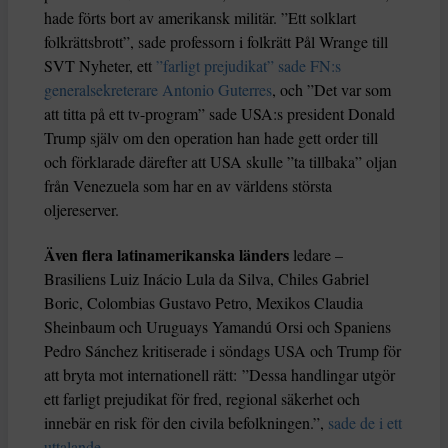
hade förts bort av amerikansk militär. ”Ett solklart
folkrättsbrott”, sade professorn i folkrätt Pål Wrange till
SVT Nyheter, ett
”farligt prejudikat” sade FN:s
generalsekreterare Antonio Guterres
, och ”Det var som
att titta på ett tv-program” sade USA:s president Donald
Trump själv om den operation han hade gett order till
och förklarade därefter att USA skulle ”ta tillbaka” oljan
från Venezuela som har en av världens största
oljereserver.
Även flera latinamerikanska länders
ledare –
Brasiliens Luiz Inácio Lula da Silva, Chiles Gabriel
Boric, Colombias Gustavo Petro, Mexikos Claudia
Sheinbaum och Uruguays Yamandú Orsi och Spaniens
Pedro Sánchez kritiserade i söndags USA och Trump för
att bryta mot internationell rätt: ”Dessa handlingar utgör
ett farligt prejudikat för fred, regional säkerhet och
innebär en risk för den civila befolkningen.”,
sade de i ett
uttalande
.