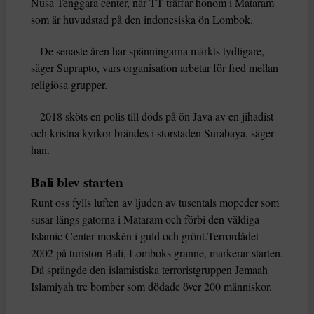
Nusa Tenggara center, när TT träffar honom i Mataram
som är huvudstad på den indonesiska ön Lombok.
– De senaste åren har spänningarna märkts tydligare,
säger Suprapto, vars organisation arbetar för fred mellan
religiösa grupper.
– 2018 sköts en polis till döds på ön Java av en jihadist
och kristna kyrkor brändes i storstaden Surabaya, säger
han.
Bali blev starten
Runt oss fylls luften av ljuden av tusentals mopeder som
susar längs gatorna i Mataram och förbi den väldiga
Islamic Center-moskén i guld och grönt.Terrordådet
2002 på turistön Bali, Lomboks granne, markerar starten.
Då sprängde den islamistiska terroristgruppen Jemaah
Islamiyah tre bomber som dödade över 200 människor.