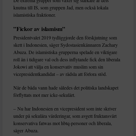
De extrema grupper som växer sig starkare är dels
knutna till IS, som gruppen Jad, men också lokala
islamistiska fraktioner.
”Fickor av islamism”
Presidentvalet 2019 tydliggjorde den förskjutning som
skett i Indonesien, säger Sydostasienkännaren Zachary
Abuza. De islamistiska grupperna spelade en viktigare
roll än i tidigare val och dess inflytande fick den liberala
Jokowi att välja en konservativ muslim som sin
vicepresidentkandidat – av rädsla att förlora stöd.
När de båda vann hade således det politiska landskapet
förflyttats mot mer icke-sekulärt.
– Nu har Indonesien en vicepresident som inte skriver
under på sekulära värderingar, som avgett fruktansvärt
konservativa fatwas mot hbtq-personer och liberala,
säger Abuza.