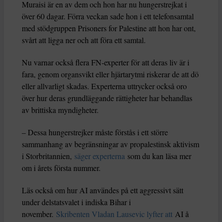
Muraisi är en av dem och hon har nu hungerstrejkat i
över 60 dagar. Förra veckan sade hon i ett telefonsamtal
med stödgruppen Prisoners for Palestine att hon har ont,
svårt att ligga ner och att föra ett samtal.
Nu varnar också flera FN-experter för att deras liv är i
fara, genom organsvikt eller hjärtarytmi riskerar de att dö
eller allvarligt skadas. Experterna uttrycker också oro
över hur deras grundläggande rättigheter har behandlas
av brittiska myndigheter.
– Dessa hungerstrejker måste förstås i ett större
sammanhang av begränsningar av propalestinsk aktivism
i Storbritannien,
säger experterna
som du kan läsa mer
om i årets första nummer.
Läs också om hur AI användes på ett aggressivt sätt
under delstatsvalet i indiska Bihar i
november.
Skribenten Vladan Lausevic lyfter att
AI å