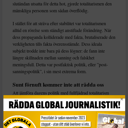
slutändan utsatta för detta hot, gjorde totalitarismen den
mänskliga personen som sådan överflödig.
I stället för att sträva efter stabilitet var totalitarismen
alltid en rörelse som ständigt anstiftade förändring. När
dess propaganda kolliderade med fakta, brutaliserade den
verkligheten tills fakta överensstämde. Dess ideala
subjekt trodde inte bara på dess lögner: de fann inte
längre skillnaden mellan sanning och falskhet
meningsfull. Detta var postfaktisk politik, eller ”post-
sanningspolitik”, i sin mest extrema form.
Sunt förnuft kommer inte att rädda oss
Att jämföra dagens politik med fullfjädrad totalitarism
kan vara upplysande. Men om det är allt vi gör riskerar
vi att förbise Arendts mer subtila lärdomar om
varningstecken som kan hjälpa oss att bedöma hot mot
demokratin.