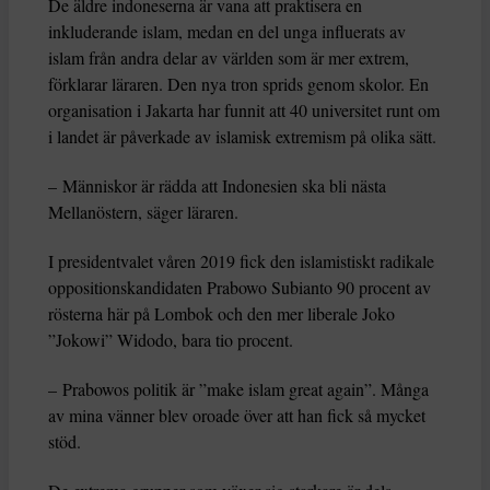
De äldre indoneserna är vana att praktisera en
inkluderande islam, medan en del unga influerats av
islam från andra delar av världen som är mer extrem,
förklarar läraren. Den nya tron sprids genom skolor. En
organisation i Jakarta har funnit att 40 universitet runt om
i landet är påverkade av islamisk extremism på olika sätt.
– Människor är rädda att Indonesien ska bli nästa
Mellanöstern, säger läraren.
I presidentvalet våren 2019 fick den islamistiskt radikale
oppositionskandidaten Prabowo Subianto 90 procent av
rösterna här på Lombok och den mer liberale Joko
”Jokowi” Widodo, bara tio procent.
– Prabowos politik är ”make islam great again”. Många
av mina vänner blev oroade över att han fick så mycket
stöd.