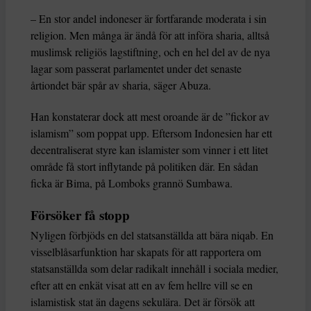
– En stor andel indoneser är fortfarande moderata i sin
religion. Men många är ändå för att införa sharia, alltså
muslimsk religiös lagstiftning, och en hel del av de nya
lagar som passerat parlamentet under det senaste
årtiondet bär spår av sharia, säger Abuza.
Han konstaterar dock att mest oroande är de ”fickor av
islamism” som poppat upp. Eftersom Indonesien har ett
decentraliserat styre kan islamister som vinner i ett litet
område få stort inflytande på politiken där. En sådan
ficka är Bima, på Lomboks grannö Sumbawa.
Försöker få stopp
Nyligen förbjöds en del statsanställda att bära niqab. En
visselblåsarfunktion har skapats för att rapportera om
statsanställda som delar radikalt innehåll i sociala medier,
efter att en enkät visat att en av fem hellre vill se en
islamistisk stat än dagens sekulära. Det är försök att