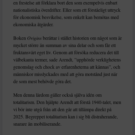
en frestelse att förklara bort den som exempelvis enbart
nationalistiska överdrifter. Eller som ett förståeligt uttryck
för ekonomisk besvikelse, som enkelt kan bemötas med
ekonomiska åtgärder.
Boken
Origins
berättar i stället historien om något som är
mycket större än summan av sina delar och som får ett
fruktansvärt eget liv. Genom att försöka reducera det till
välbekanta termer, sade Arendt, ”upphörde verklighetens
genomslag och chock av erfarenheterna att kännas”, och
människor misslyckades med att göra motstånd just när
de som mest behövde göra det.
Men denna lärdom gäller också själva idén om
totalitarism. Den hjälpte Arendt att förstå 1940-talet, men
vi bör inte utgå från att den går att tillämpa direkt på
2025. Begreppet totalitarism kan i sig bli distraherande,
snarare än mobiliserande.