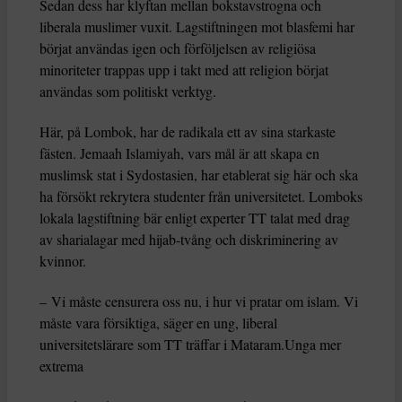
Sedan dess har klyftan mellan bokstavstrogna och
liberala muslimer vuxit. Lagstiftningen mot blasfemi har
börjat användas igen och förföljelsen av religiösa
minoriteter trappas upp i takt med att religion börjat
användas som politiskt verktyg.
Här, på Lombok, har de radikala ett av sina starkaste
fästen. Jemaah Islamiyah, vars mål är att skapa en
muslimsk stat i Sydostasien, har etablerat sig här och ska
ha försökt rekrytera studenter från universitetet. Lomboks
lokala lagstiftning bär enligt experter TT talat med drag
av sharialagar med hijab-tvång och diskriminering av
kvinnor.
– Vi måste censurera oss nu, i hur vi pratar om islam. Vi
måste vara försiktiga, säger en ung, liberal
universitetslärare som TT träffar i Mataram.Unga mer
extrema