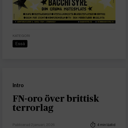
KATEGORI
Essä
Intro
FN-oro över brittisk
terrorlag
Publicerad 2 januari, 2026
4 min lästid