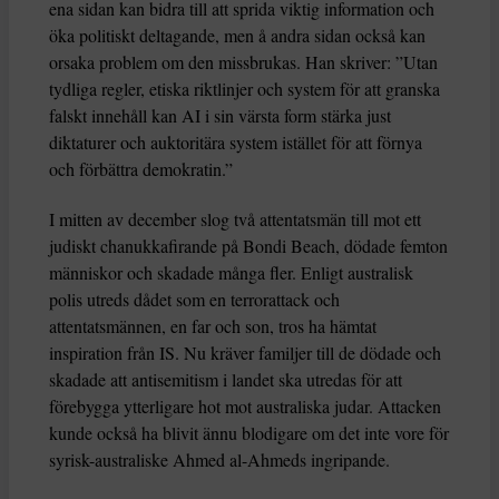
ena sidan kan bidra till att sprida viktig information och
öka politiskt deltagande, men å andra sidan också kan
orsaka problem om den missbrukas. Han skriver: ”Utan
tydliga regler, etiska riktlinjer och system för att granska
falskt innehåll kan AI i sin värsta form stärka just
diktaturer och auktoritära system istället för att förnya
och förbättra demokratin.”
I mitten av december slog två attentatsmän till mot ett
judiskt chanukkafirande på Bondi Beach, dödade femton
människor och skadade många fler. Enligt australisk
polis utreds dådet som en terrorattack och
attentatsmännen, en far och son, tros ha hämtat
inspiration från IS. Nu kräver familjer till de dödade och
skadade att antisemitism i landet ska utredas för att
förebygga ytterligare hot mot australiska judar. Attacken
kunde också ha blivit ännu blodigare om det inte vore för
syrisk-australiske Ahmed al-Ahmeds ingripande.