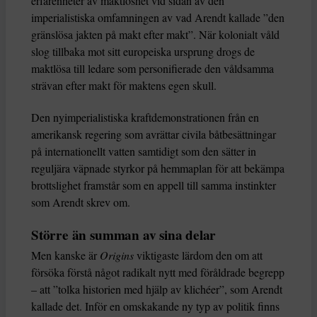
erfarenheter av maktlöshet vid sidan av den
imperialistiska omfamningen av vad Arendt kallade ”den
gränslösa jakten på makt efter makt”. När kolonialt våld
slog tillbaka mot sitt europeiska ursprung drogs de
maktlösa till ledare som personifierade den våldsamma
strävan efter makt för maktens egen skull.
Den nyimperialistiska kraftdemonstrationen från en
amerikansk regering som avrättar civila båtbesättningar
på internationellt vatten samtidigt som den sätter in
reguljära väpnade styrkor på hemmaplan för att bekämpa
brottslighet framstår som en appell till samma instinkter
som Arendt skrev om.
Större än summan av sina delar
Men kanske är
Origins
viktigaste lärdom den om att
försöka förstå något radikalt nytt med föråldrade begrepp
– att ”tolka historien med hjälp av klichéer”, som Arendt
kallade det. Inför en omskakande ny typ av politik finns