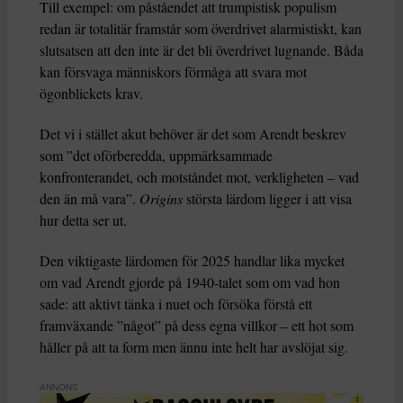
Till exempel: om påståendet att trumpistisk populism
redan är totalitär framstår som överdrivet alarmistiskt, kan
slutsatsen att den inte är det bli överdrivet lugnande. Båda
kan försvaga människors förmåga att svara mot
ögonblickets krav.
Det vi i stället akut behöver är det som Arendt beskrev
som ”det oförberedda, uppmärksammade
konfronterandet, och motståndet mot, verkligheten – vad
den än må vara”.
Origins
största lärdom ligger i att visa
hur detta ser ut.
Den viktigaste lärdomen för 2025 handlar lika mycket
om vad Arendt gjorde på 1940-talet som om vad hon
sade: att aktivt tänka i nuet och försöka förstå ett
framväxande ”något” på dess egna villkor – ett hot som
håller på att ta form men ännu inte helt har avslöjat sig.
ANNONS