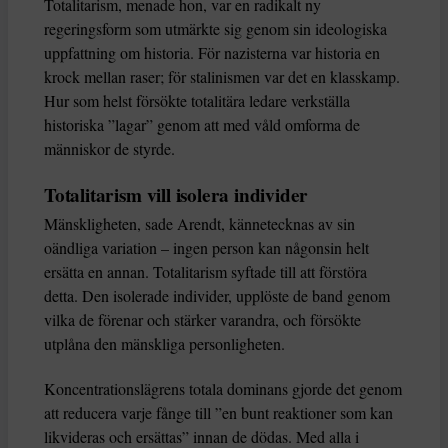
Totalitarism, menade hon, var en radikalt ny
regeringsform som utmärkte sig genom sin ideologiska
uppfattning om historia. För nazisterna var historia en
krock mellan raser; för stalinismen var det en klasskamp.
Hur som helst försökte totalitära ledare verkställa
historiska ”lagar” genom att med våld omforma de
människor de styrde.
Totalitarism vill isolera individer
Mänskligheten, sade Arendt, kännetecknas av sin
oändliga variation – ingen person kan någonsin helt
ersätta en annan. Totalitarism syftade till att förstöra
detta. Den isolerade individer, upplöste de band genom
vilka de förenar och stärker varandra, och försökte
utplåna den mänskliga personligheten.
Koncentrationslägrens totala dominans gjorde det genom
att reducera varje fånge till ”en bunt reaktioner som kan
likvideras och ersättas” innan de dödas. Med alla i