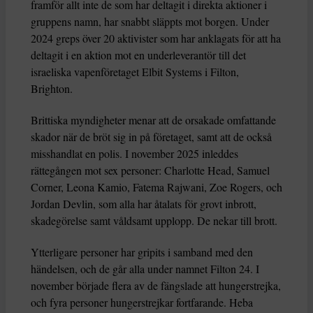
framför allt inte de som har deltagit i direkta aktioner i
gruppens namn, har snabbt släppts mot borgen. Under
2024 greps över 20 aktivister som har anklagats för att ha
deltagit i en aktion mot en underleverantör till det
israeliska vapenföretaget Elbit Systems i Filton,
Brighton.
Brittiska myndigheter menar att de orsakade omfattande
skador när de bröt sig in på företaget, samt att de också
misshandlat en polis. I november 2025 inleddes
rättegången mot sex personer: Charlotte Head, Samuel
Corner, Leona Kamio, Fatema Rajwani, Zoe Rogers, och
Jordan Devlin, som alla har åtalats för grovt inbrott,
skadegörelse samt våldsamt upplopp. De nekar till brott.
Ytterligare personer har gripits i samband med den
händelsen, och de går alla under namnet Filton 24. I
november började flera av de fängslade att hungerstrejka,
och fyra personer hungerstrejkar fortfarande. Heba