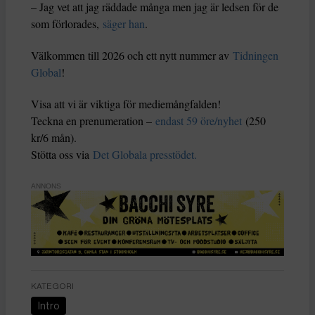
– Jag vet att jag räddade många men jag är ledsen för de
som förlorades,
säger han
.
Välkommen till 2026 och ett nytt nummer av
Tidningen
Global
!
Visa att vi är viktiga för mediemångfalden!
Teckna en prenumeration –
endast 59 öre/nyhet
(250
kr/6 mån).
Stötta oss via
Det Globala presstödet.
ANNONS
KATEGORI
Intro