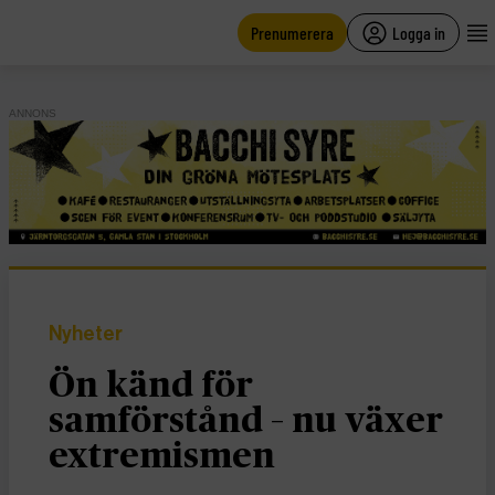
main
content
Prenumerera
Logga in
ANNONS
Nyheter
Ön känd för
samförstånd – nu växer
extremismen