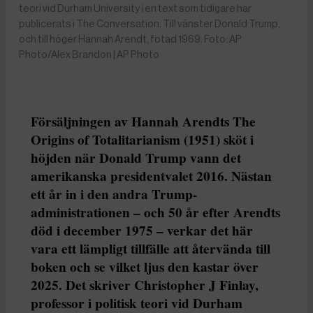
teori vid Durham University i en text som tidigare har
publicerats i The Conversation. Till vänster Donald Trump,
och till höger Hannah Arendt, fotad 1969. Foto: AP
Photo/Alex Brandon | AP Photo
Försäljningen av Hannah Arendts The
Origins of Totalitarianism (1951) sköt i
höjden när Donald Trump vann det
amerikanska presidentvalet 2016. Nästan
ett år in i den andra Trump-
administrationen – och 50 år efter Arendts
död i december 1975 – verkar det här
vara ett lämpligt tillfälle att återvända till
boken och se vilket ljus den kastar över
2025. Det skriver Christopher J Finlay,
professor i politisk teori vid Durham