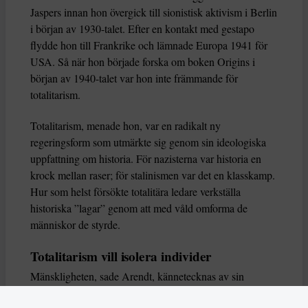
Jaspers innan hon övergick till sionistisk aktivism i Berlin
i början av 1930-talet. Efter en kontakt med gestapo
flydde hon till Frankrike och lämnade Europa 1941 för
USA. Så när hon började forska om boken Origins i
början av 1940-talet var hon inte främmande för
totalitarism.
Totalitarism, menade hon, var en radikalt ny
regeringsform som utmärkte sig genom sin ideologiska
uppfattning om historia. För nazisterna var historia en
krock mellan raser; för stalinismen var det en klasskamp.
Hur som helst försökte totalitära ledare verkställa
historiska ”lagar” genom att med våld omforma de
människor de styrde.
Totalitarism vill isolera individer
Mänskligheten, sade Arendt, kännetecknas av sin
oändliga variation – ingen person kan någonsin helt