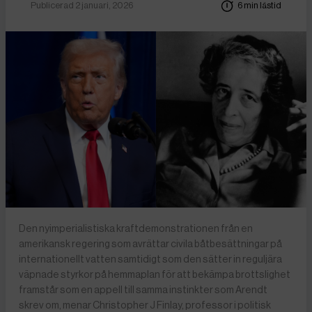
Publicerad 2 januari, 2026
6 min lästid
Den nyimperialistiska kraftdemonstrationen från en
amerikansk regering som avrättar civila båtbesättningar på
internationellt vatten samtidigt som den sätter in reguljära
väpnade styrkor på hemmaplan för att bekämpa brottslighet
framstår som en appell till samma instinkter som Arendt
skrev om, menar Christopher J Finlay, professor i politisk