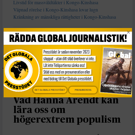
Livstid för massvåldtäkter i Kongo-Kinshasa
Väpnad rörelse i Kongo-Kinshasa lovar lugn
Kränkning av mänskliga rättigheter i Kongo-Kinshasa
KATEGORI
Nyheter
Essä
DET GLOBALA PRESSTÖDET
PRENUMERERA
Vad Hanna Arendt kan
lära oss om
högerextrem populism