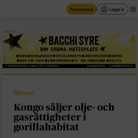
main
content
Prenumerera
Logga in
ANNONS
Nyheter
Kongo säljer olje- och
gasrättigheter i
gorillahabitat