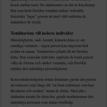
krock mellan raser; för stalinismen var det en klasskamp.
Hur som helst försökte totalitära ledare verkställa
historiska ”lagar” genom att med våld omforma de
människor de styrde.
Totalitarism vill isolera individer
Mänskligheten, sade Arendt, kännetecknas av sin
oändliga variation – ingen person kan någonsin helt
ersätta en annan. Totalitarism syftade till att förstöra
detta. Den isolerade individer, upplöste de band genom
vilka de förenar och stärker varandra, och försökte
utplåna den mänskliga personligheten.
Koncentrationslägrens totala dominans gjorde det genom
att reducera varje fånge till ”en bunt reaktioner som kan
likvideras och ersättas” innan de dödas. Med alla i
slutändan utsatta för detta hot, gjorde totalitarismen den
mänskliga personen som sådan överflödig.