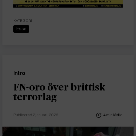
KATEGORI
Essä
Intro
FN-oro över brittisk
terrorlag
Publicerad 2 januari, 2026
4 min lästid