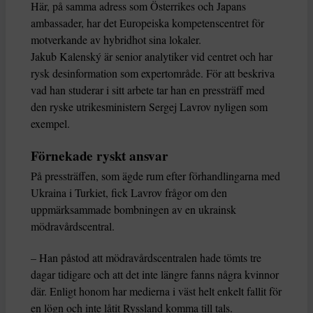
Här, på samma adress som Österrikes och Japans
ambassader, har det Europeiska kompetenscentret för
motverkande av hybridhot sina lokaler.
Jakub Kalenský är senior analytiker vid centret och har
rysk desinformation som expertområde. För att beskriva
vad han studerar i sitt arbete tar han en pressträff med
den ryske utrikesministern Sergej Lavrov nyligen som
exempel.
Förnekade ryskt ansvar
På pressträffen, som ägde rum efter förhandlingarna med
Ukraina i Turkiet, fick Lavrov frågor om den
uppmärksammade bombningen av en ukrainsk
mödravårdscentral.
– Han påstod att mödravårdscentralen hade tömts tre
dagar tidigare och att det inte längre fanns några kvinnor
där. Enligt honom har medierna i väst helt enkelt fallit för
en lögn och inte låtit Ryssland komma till tals.