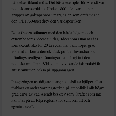
händelser ibland möts. Det bästa exemplet för Arendt var
politisk antisemitism. Under 1800-talet var det bara
grupper av galenpannor i marginalen som omfamnade
den. På 1930-talet drev den världspolitiken.
Detta överensstämmer med den hårda högerns och
extremhögerns ideologi i dag. Idéer som allmänt sågs
som excentriska för 20 år sedan har i allt högre grad
kommit att forma demokratisk politik. Invandrar- och
främlingsfientliga strömningar har trängt in i den
politiska mittfåran. Vid sidan av växande islamofobi är
antisemitismen också på uppgång igen.
Integreringen av tidigare marginella åsikter hjälper till att
förklara ett andra varningstecken på att politik i allt högre
grad drivs av vad Arendt beskrev som ”krafter som inte
kan litas på att följa reglerna för sunt förnuft och
egenintresse”.