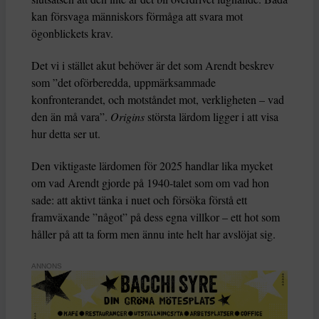
kan försvaga människors förmåga att svara mot
ögonblickets krav.
Det vi i stället akut behöver är det som Arendt beskrev
som ”det oförberedda, uppmärksammade
konfronterandet, och motståndet mot, verkligheten – vad
den än må vara”.
Origins
största lärdom ligger i att visa
hur detta ser ut.
Den viktigaste lärdomen för 2025 handlar lika mycket
om vad Arendt gjorde på 1940-talet som om vad hon
sade: att aktivt tänka i nuet och försöka förstå ett
framväxande ”något” på dess egna villkor – ett hot som
håller på att ta form men ännu inte helt har avslöjat sig.
ANNONS