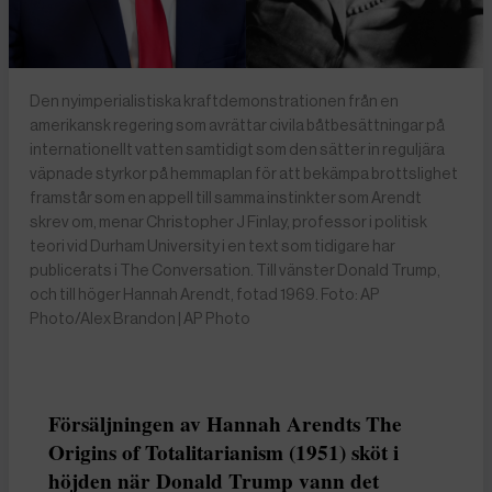
Den nyimperialistiska kraftdemonstrationen från en
amerikansk regering som avrättar civila båtbesättningar på
internationellt vatten samtidigt som den sätter in reguljära
väpnade styrkor på hemmaplan för att bekämpa brottslighet
framstår som en appell till samma instinkter som Arendt
skrev om, menar Christopher J Finlay, professor i politisk
teori vid Durham University i en text som tidigare har
publicerats i The Conversation. Till vänster Donald Trump,
och till höger Hannah Arendt, fotad 1969. Foto: AP
Photo/Alex Brandon | AP Photo
Försäljningen av Hannah Arendts The
Origins of Totalitarianism (1951) sköt i
höjden när Donald Trump vann det