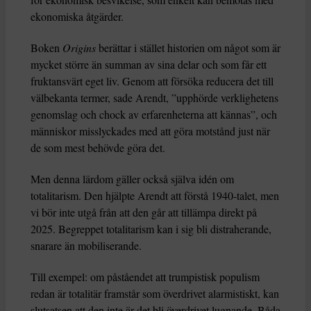
ekonomiska åtgärder.
Boken
Origins
berättar i stället historien om något som är
mycket större än summan av sina delar och som får ett
fruktansvärt eget liv. Genom att försöka reducera det till
välbekanta termer, sade Arendt, ”upphörde verklighetens
genomslag och chock av erfarenheterna att kännas”, och
människor misslyckades med att göra motstånd just när
de som mest behövde göra det.
Men denna lärdom gäller också själva idén om
totalitarism. Den hjälpte Arendt att förstå 1940-talet, men
vi bör inte utgå från att den går att tillämpa direkt på
2025. Begreppet totalitarism kan i sig bli distraherande,
snarare än mobiliserande.
Till exempel: om påståendet att trumpistisk populism
redan är totalitär framstår som överdrivet alarmistiskt, kan
slutsatsen att den inte är det bli överdrivet lugnande. Båda