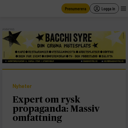
main
content
Prenumerera
Logga in
ANNONS
Nyheter
Expert om rysk
propaganda: Massiv
omfattning