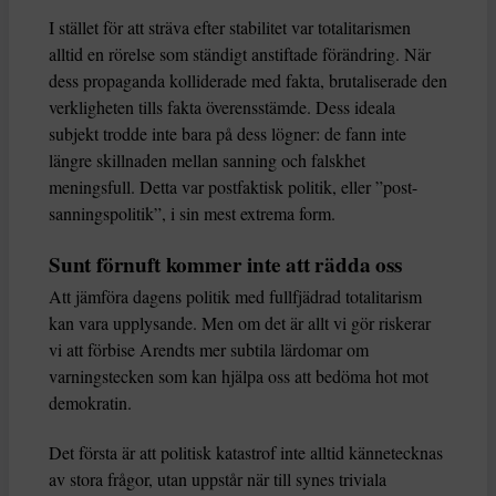
I stället för att sträva efter stabilitet var totalitarismen
alltid en rörelse som ständigt anstiftade förändring. När
dess propaganda kolliderade med fakta, brutaliserade den
verkligheten tills fakta överensstämde. Dess ideala
subjekt trodde inte bara på dess lögner: de fann inte
längre skillnaden mellan sanning och falskhet
meningsfull. Detta var postfaktisk politik, eller ”post-
sanningspolitik”, i sin mest extrema form.
Sunt förnuft kommer inte att rädda oss
Att jämföra dagens politik med fullfjädrad totalitarism
kan vara upplysande. Men om det är allt vi gör riskerar
vi att förbise Arendts mer subtila lärdomar om
varningstecken som kan hjälpa oss att bedöma hot mot
demokratin.
Det första är att politisk katastrof inte alltid kännetecknas
av stora frågor, utan uppstår när till synes triviala