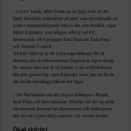
– Lavrov kunde alltså förmå sig att ljuga trots att det
fanns dussintals journalister på plats som presenterade en
relativt sammanhängande bild av det som inträffat, säger
Jakub Kalenský, som tidigare arbetat vid EU-
finansierade arbetsgruppen East Stratcom Task Force
och Atlantic Council.
Att han väljer en av de ryska toppolitikerna för att
illustrera hur desinformationen fungerar är ingen slump.
De senaste åren har de så kallade ryska trollfabrikerna
fått stort genomslag, men Kalenský anser inte att det är
där det huvudsakliga fokuset bör ligga.
– Det här handlar om den högsta ledningen i Kreml,
även Putin och hans ministrar. Därefter rör det sig neråt
via tusentals personer på departement och institutioner
tills det når regimvänliga kanaler och sociala medier.
Ökad aktivitet