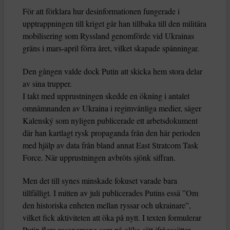
För att förklara hur desinformationen fungerade i
upptrappningen till kriget går han tillbaka till den militära
mobilisering som Ryssland genomförde vid Ukrainas
gräns i mars-april förra året, vilket skapade spänningar.
Den gången valde dock Putin att skicka hem stora delar
av sina trupper.
I takt med upprustningen skedde en ökning i antalet
omnämnanden av Ukraina i regimvänliga medier, säger
Kalenský som nyligen publicerade ett arbetsdokument
där han kartlagt rysk propaganda från den här perioden
med hjälp av data från bland annat East Stratcom Task
Force. När upprustningen avbröts sjönk siffran.
Men det till synes minskade fokuset varade bara
tillfälligt. I mitten av juli publicerades Putins essä ”Om
den historiska enheten mellan ryssar och ukrainare”,
vilket fick aktiviteten att öka på nytt. I texten formulerar
Putin flera resonemang som på olika sätt ifrågasätter