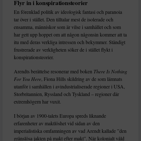
Flyr in i konspirationsteorier
En förenklad politik av ideologisk fantasi och paranoia
tar över i stället. Den tilltalar mest de isolerade och
ensamma, människor som är vilse i samhället och som
har gett upp hoppet om att någon någonsin kommer att ta
itu med deras verkliga intressen och bekymmer. Ständigt
frustrerade av verkligheten söker de i stället flykt i
konspirationsteorier.
Arendts berättelse resonerar med boken
There Is Nothing
For You Here
, Fiona Hills skildring av de som lämnats
utanför i samhällen i avindustrialiserade regioner i USA,
Storbritannien, Ryssland och Tyskland – regioner där
extremhögern har vuxit.
I början av 1900-talets Europa spreds liknande
erfarenheter av maktlöshet vid sidan av den
imperialistiska omfamningen av vad Arendt kallade ”den
gränslösa jakten på makt efter makt”. När kolonialt våld