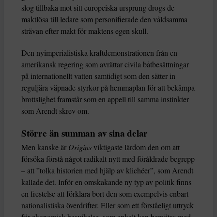
slog tillbaka mot sitt europeiska ursprung drogs de
maktlösa till ledare som personifierade den våldsamma
strävan efter makt för maktens egen skull.
Den nyimperialistiska kraftdemonstrationen från en
amerikansk regering som avrättar civila båtbesättningar
på internationellt vatten samtidigt som den sätter in
reguljära väpnade styrkor på hemmaplan för att bekämpa
brottslighet framstår som en appell till samma instinkter
som Arendt skrev om.
Större än summan av sina delar
Men kanske är
Origins
viktigaste lärdom den om att
försöka förstå något radikalt nytt med föråldrade begrepp
– att ”tolka historien med hjälp av klichéer”, som Arendt
kallade det. Inför en omskakande ny typ av politik finns
en frestelse att förklara bort den som exempelvis enbart
nationalistiska överdrifter. Eller som ett förståeligt uttryck
för ekonomisk besvikelse, som enkelt kan bemötas med