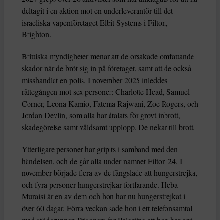
deltagit i en aktion mot en underleverantör till det
israeliska vapenföretaget Elbit Systems i Filton,
Brighton.
Brittiska myndigheter menar att de orsakade omfattande
skador när de bröt sig in på företaget, samt att de också
misshandlat en polis. I november 2025 inleddes
rättegången mot sex personer: Charlotte Head, Samuel
Corner, Leona Kamio, Fatema Rajwani, Zoe Rogers, och
Jordan Devlin, som alla har åtalats för grovt inbrott,
skadegörelse samt våldsamt upplopp. De nekar till brott.
Ytterligare personer har gripits i samband med den
händelsen, och de går alla under namnet Filton 24. I
november började flera av de fängslade att hungerstrejka,
och fyra personer hungerstrejkar fortfarande. Heba
Muraisi är en av dem och hon har nu hungerstrejkat i
över 60 dagar. Förra veckan sade hon i ett telefonsamtal
med stödgruppen Prisoners for Palestine att hon har ont,