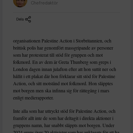
Chefredaktör
Dela
organisationen Palestine Action i Storbritannien, och
brittisk polis har genomfört massgripande av personer
som har protesterat till stöd för gruppen och mot
folkmord. En av dem är Greta Thunberg som greps i
London dagen innan julafton efter att hon suttit ner och
hållit i ett plakat där hon förklarar sitt stöd för Palestine
Action, och sitt motstånd mot folkmord. Hon släpptes
mot borgen men ska infinna sig för rättegång i mars
enligt medierapporter.
Inte alla som har uttryckt stöd för Palestine Action, och
framför allt inte de som har deltagit i direkta aktioner i
gruppens namn, har snabbt släppts mot borgen. Under
2024 greps över 20 aktivister som har anklagats för att ha