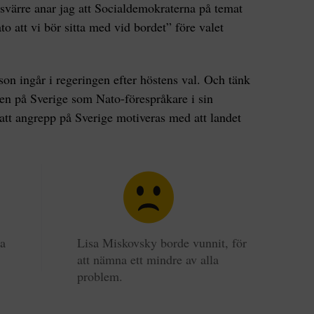
ssvärre anar jag att Socialdemokraterna på temat
o att vi bör sitta med vid bordet” före valet
n ingår i regeringen efter höstens val. Och tänk
gen på Sverige som Nato-förespråkare i sin
att angrepp på Sverige motiveras med att landet
la
Lisa Miskovsky borde vunnit, för
att nämna ett mindre av alla
problem.