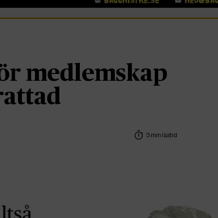
ör medlemskap
rattad
3 min lästid