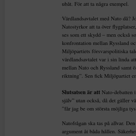
ubåt. För att ta några exempel.
Värdlandsavtalet med Nato då? Jo
Natostyrkor att ta över flygplatse
ses som ett skydd – men också so
konfrontation mellan Ryssland oc
Miljöpartiets försvarspolitiska 
värdlandsavtalet var i sin linda a
mellan Nato och Ryssland samt öka
riktning”. Sen fick Miljöpartiet e
Slutsatsen är att
Nato-debatten in
själv” utan också, då det gäller v
”får jag be om största möjliga tys
Natofrågan ska tas på allvar. Den 
argument åt båda hållen. Säkerhe