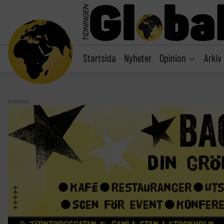
main
content
Startsida
Nyheter
Opinion
Arkiv
ANNONS