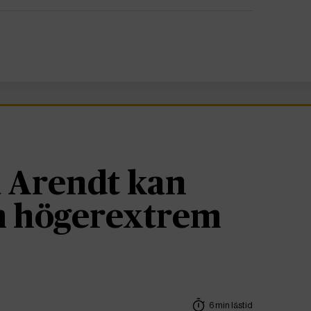
 Arendt kan
om högerextrem
6 min lästid