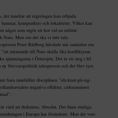
, det innebär att regeringen kan erbjuda
r, hamnar, knutpunkter och lokaliteter. Vilket kan
m något som utgör ett hot vid en militär
h Nato. Men om det ska vi inte tala.
talesperson Peter Rådberg hävdade när samtalen om
tt ”ett närmande till Nato skulle öka konfliktytan
 spänningarna i Östersjön. Det är ett steg i fel
n ny försvarspolitisk talesperson och det blev tyst.
te bara innehåller disciplinen ”slå-knut-på-sig-
ärdlandsavtalets negativa effekter, cirkusnumret
tnad”.
är värd att diskutera. Absolut. Det finns rimliga
tsordningen i Europa har förändrats. Men det vore