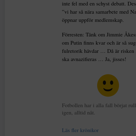
inte fel med en schyst debatt. De
”vi har så nära samarbete med Nat
öppnar uppför medlemskap.
Förresten: Tänk om Jimmie Åkesso
om Putin finns kvar och är så su
fulretorik hävdar … Då är risken 
ska avnazifieras … Ja, jisses!
Fotbollen har i alla fall börjat rul
igen, alltid nåt.
Läs fler krönikor