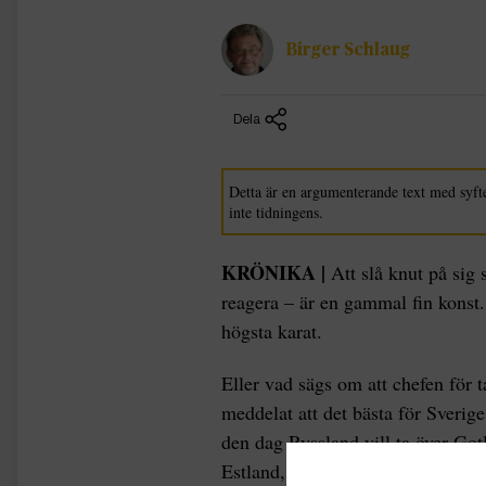
Birger Schlaug
Dela
Detta är en argumenterande text med syfte
inte tidningens.
KRÖNIKA |
Att slå knut på sig s
reagera – är en gammal fin konst. 
högsta karat.
Eller vad sägs om att chefen för
meddelat att det bästa för Sverige
den dag Ryssland vill ta över Got
Estland, Lettland och Litauen. Ja