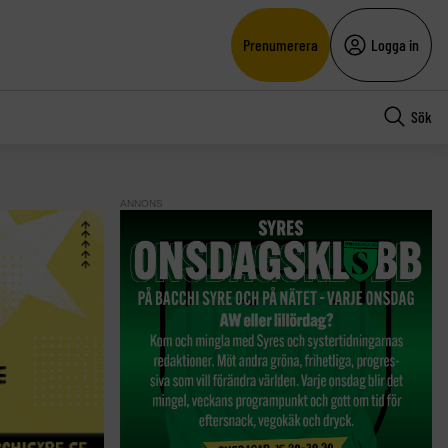
Prenumerera
Logga in
Sök
ANNONS