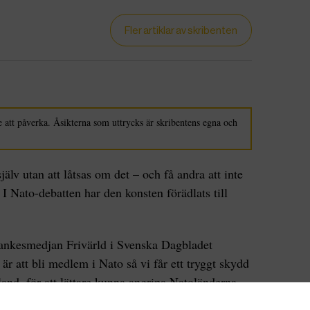
Fler artiklar av skribenten
 att påverka. Åsikterna som uttrycks är skribentens egna och
jälv utan att låtsas om det – och få andra att inte
I Nato-debatten har den konsten förädlats till
 tankesmedjan Frivärld i Svenska Dagbladet
 är att bli medlem i Nato så vi får ett tryggt skydd
land, för att lättare kunna angripa Natoländerna
g tycket den argumentationen är värd guldstjärna i