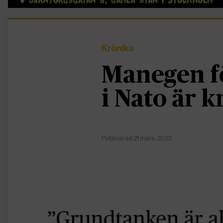
Krönika
Manegen f
i Nato är k
Publicerad 21 mars, 2022