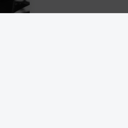
 samtidigt
som Arendt
ation. Till