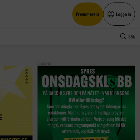
Prenumerera
Logga in
Sök
ANNONS