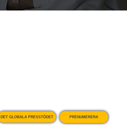
en Ahmet Dönmez, numera bosatt i
en 19 mars av okända män när hans bil
 därefter tvingades han ut ur fordonet och
. Med i bilen fanns Dönmez sexåriga dotter
rån skolan.
DET GLOBALA PRESSTÖDET
PRENUMERERA
nmez fördes till sjukhus med lindriga