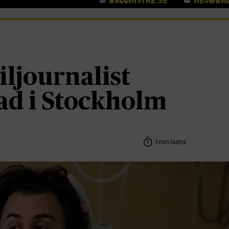
iljournalist
ad i Stockholm
1 min lästid