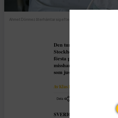
Ahmet Dönmez återhämtar sig efter attacken. Foto: Privat
Den turkiske exiljournalist
Stockholm, skadades svårt d
första prejades bakifrån och
misshandlades på öppen gata
som just hade blivit hämtad f
Av Klas Lundström
Dela
SVERIGE/TURKIET
|
Ahmet Dö