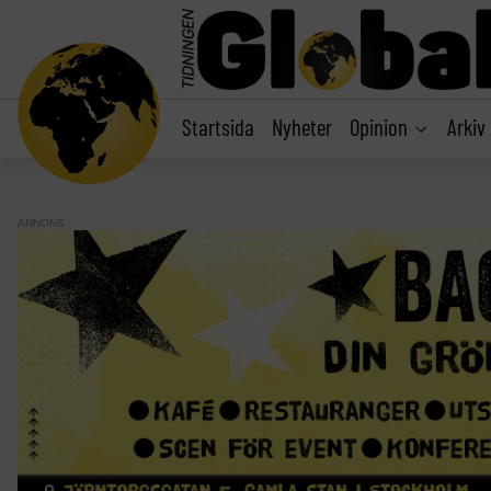
main
content
Startsida
Nyheter
Opinion
Arkiv
ANNONS