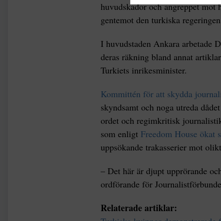
huvudskador och angreppet mot ho
gentemot den turkiska regeringen
I huvudstaden Ankara arbetade D
deras räkning bland annat artikla
Turkiets inrikesminister.
Kommittén för att skydda journal
skyndsamt och noga utreda dådet 
ordet och regimkritisk journalisti
som enligt
Freedom House ökat sit
uppsökande trakasserier mot olikt
– Det här är djupt upprörande och
ordförande för Journalistförbundet
Relaterade artiklar:
Turkiska kvinnor demonstrerade fö