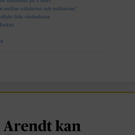
n mellan solidaritet och militarism”
lykt från vårdsektorn
Turkiet
öm
 Arendt kan