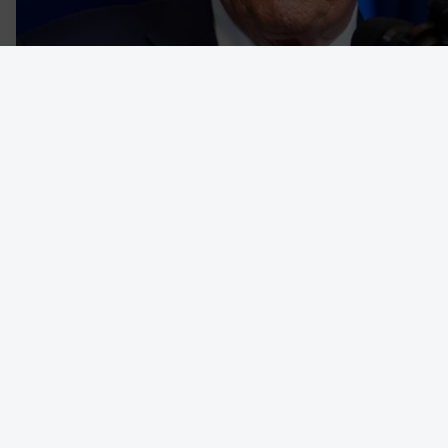
Den nyimperialistiska kraftdemonstrationen från en amerikansk r
som den sätter in reguljära väpnade styrkor på hemmaplan för at
skrev om, menar Christopher J Finlay, professor i politisk teori vi
vänster Donald Trump, och till höger Hannah Arendt, fotad 1969