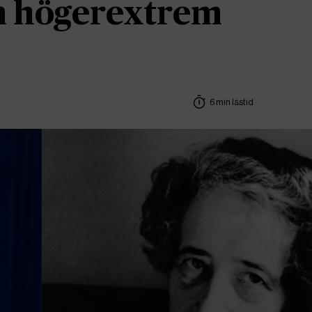
om högerextrem
6 min lästid