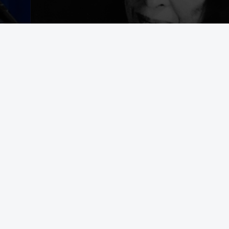
egering som avrättar civila båtbesättningar på internationellt vatten
t bekämpa brottslighet framstår som en appell till samma instinkter 
d Durham University i en text som tidigare har publicerats i The Convers
. Foto: AP Photo/Alex Brandon | AP Photo