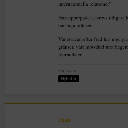
internationella relationer”.
Han upprepade Lavrovs tidigare ko
har inga gränser.
Vår strävan efter fred har inga gr
gränser, vårt motstånd mot hegem
journalister.
KATEGORI
Nyheter
Essä