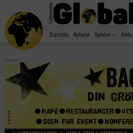
main
content
Startsida
Nyheter
Opinion
Arkiv
ANNONS