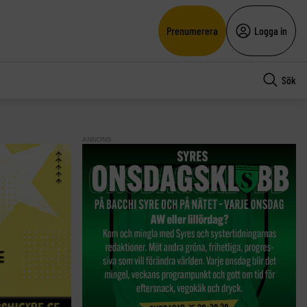
Prenumerera
Logga in
Sök
ANNONS