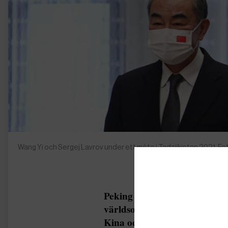
Wang Yi och Sergej Lavrov under ett möte i Tadzjikistan 2021. F
Peking och Moskva delger sin
världsordning” när Rysslands
Kina och kollegan Wang Yi.