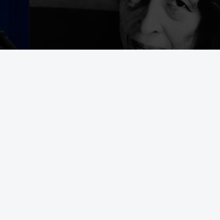
egering som avrättar civila båtbesättningar på internationellt vatten
t bekämpa brottslighet framstår som en appell till samma instinkter 
d Durham University i en text som tidigare har publicerats i The Convers