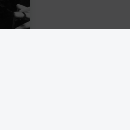
 samtidigt
som Arendt
ation. Till