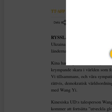
TT-AFP
Dela
RYSSLAND/KINA |
Lavrovs bes
Ukraina den 24 februari. En rad 
länderna emellan, men kriget i U
Kina har vägrat fördöma Rysslands
krympande skara i världen som for
Vi tillsammans, och våra sympati
rättvis, demokratisk världsordnin
med Wang Yi.
Kinesiska UD:s talesperson Wan
kommer att fortsätta ”utveckla gl