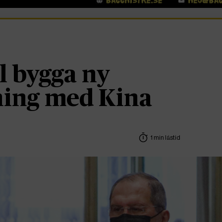
ll bygga ny
ning med Kina
1 min lästid