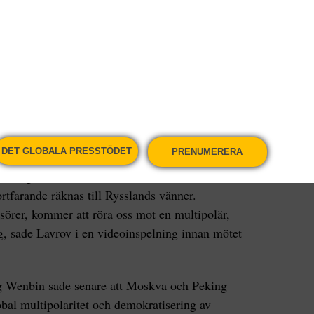
ök i Kina är det första sedan Ryssland angrep
möten om Afghanistans framtid är planerade
kraina lär överskugga samtalen.
DET GLOBALA PRESSTÖDET
PRENUMERERA
 krig i Ukraina, och är ett av få länder i en
tfarande räknas till Rysslands vänner.
sörer, kommer att röra oss mot en multipolär,
g, sade Lavrov i en videoinspelning innan mötet
g Wenbin sade senare att Moskva och Peking
obal multipolaritet och demokratisering av