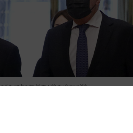
oto: Russian Foreign Ministry Press Service/AP/TT
 vision av en ”ny, demokratisk och rättvis
 utrikesminister Sergej Lavrov besöker