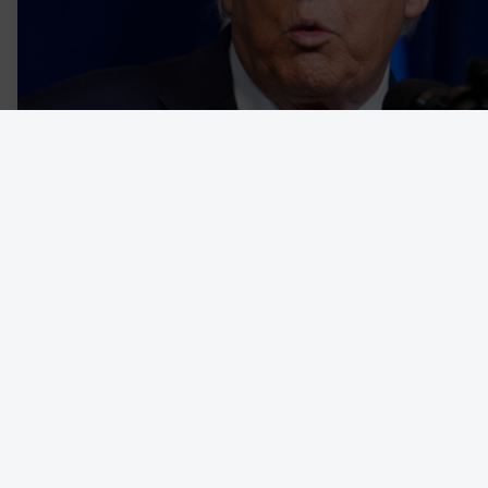
Den nyimperialistiska kraftdemonstrationen från en amerikansk r
som den sätter in reguljära väpnade styrkor på hemmaplan för at
skrev om, menar Christopher J Finlay, professor i politisk teori vi