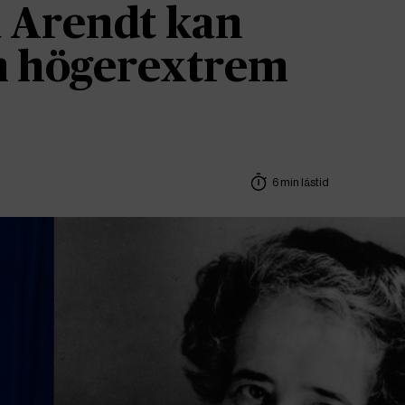
 Arendt kan
om högerextrem
6 min lästid