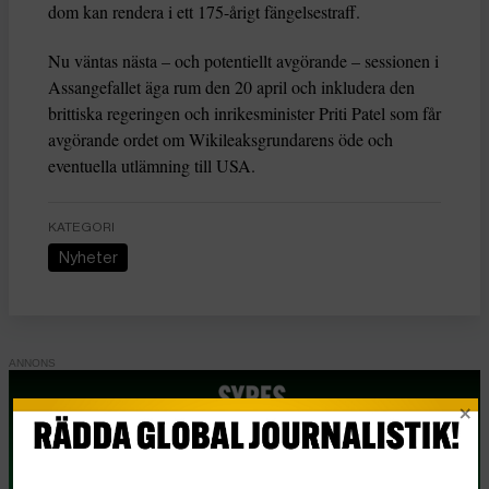
dom kan rendera i ett 175-årigt fängelsestraff.
Nu väntas nästa – och potentiellt avgörande – sessionen i
Assangefallet äga rum den 20 april och inkludera den
brittiska regeringen och inrikesminister Priti Patel som får
avgörande ordet om Wikileaksgrundarens öde och
eventuella utlämning till USA.
KATEGORI
Nyheter
Essä
Vad Hanna Arendt kan