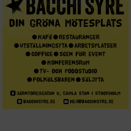
Försäljningen av Hannah Arendts The
Origins of Totalitarianism (1951) sköt i
höjden när Donald Trump vann det
amerikanska presidentvalet 2016. Nästan
ett år in i den andra Trump-
administrationen – och 50 år efter Arendts
död i december 1975 – verkar det här
vara ett lämpligt tillfälle att återvända till
boken och se vilket ljus den kastar över
2025. Det skriver Christopher J Finlay,
professor i politisk teori vid Durham
University.
Christopher J Finlay
Dela