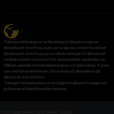
Totalitarism, menade hon, var en radikalt ny
regeringsform som utmärkte sig genom sin ideologiska
uppfattning om historia. För nazisterna var historia en
krock mellan raser; för stalinismen var det en klasskamp.
Hur som helst försökte totalitära ledare verkställa
historiska ”lagar” genom att med våld omforma de
människor de styrde.
Totalitarism vill isolera individer
Mänskligheten, sade Arendt, kännetecknas av sin
oändliga variation – ingen person kan någonsin helt
ersätta en annan. Totalitarism syftade till att förstöra
detta. Den isolerade individer, upplöste de band genom
vilka de förenar och stärker varandra, och försökte
utplåna den mänskliga personligheten.
Koncentrationslägrens totala dominans gjorde det genom
att reducera varje fånge till ”en bunt reaktioner som kan