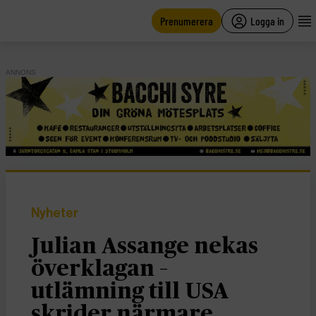
main
content
Prenumerera
Logga in
ANNONS
Nyheter
Julian Assange nekas
överklagan –
utlämning till USA
skrider närmare