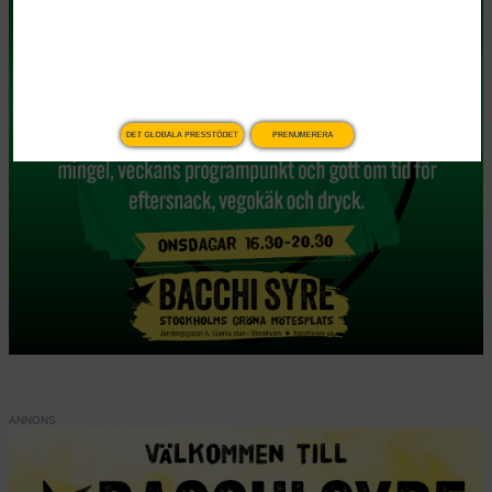
lära oss om
högerextrem populism
Publicerad 2 januari, 2026
6 min lästid
DET GLOBALA PRESSTÖDET
PRENUMERERA
Den nyimperialistiska kraftdemonstrationen från en
amerikansk regering som avrättar civila båtbesättningar på
internationellt vatten samtidigt som den sätter in reguljära
väpnade styrkor på hemmaplan för att bekämpa brottslighet
framstår som en appell till samma instinkter som Arendt
skrev om, menar Christopher J Finlay, professor i politisk
teori vid Durham University i en text som tidigare har
publicerats i The Conversation. Till vänster Donald Trump,
och till höger Hannah Arendt, fotad 1969. Foto: AP
Photo/Alex Brandon | AP Photo