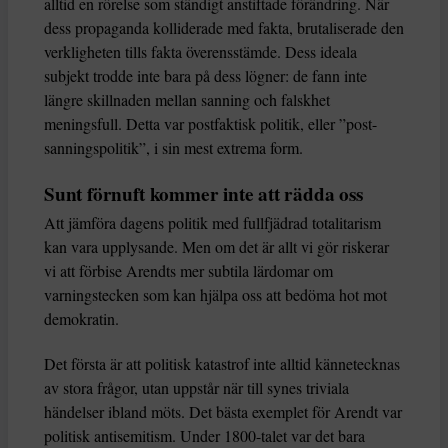
alltid en rörelse som ständigt anstiftade förändring. När
dess propaganda kolliderade med fakta, brutaliserade den
verkligheten tills fakta överensstämde. Dess ideala
subjekt trodde inte bara på dess lögner: de fann inte
längre skillnaden mellan sanning och falskhet
meningsfull. Detta var postfaktisk politik, eller ”post-
sanningspolitik”, i sin mest extrema form.
Sunt förnuft kommer inte att rädda oss
Att jämföra dagens politik med fullfjädrad totalitarism
kan vara upplysande. Men om det är allt vi gör riskerar
vi att förbise Arendts mer subtila lärdomar om
varningstecken som kan hjälpa oss att bedöma hot mot
demokratin.
Det första är att politisk katastrof inte alltid kännetecknas
av stora frågor, utan uppstår när till synes triviala
händelser ibland möts. Det bästa exemplet för Arendt var
politisk antisemitism. Under 1800-talet var det bara