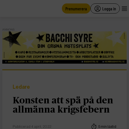
main
content
Prenumerera
Logga in
ANNONS
Ledare
Konsten att spä på den
allmänna krigsfebern
Publicerad 4 april, 2022
5 min lästid