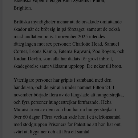
israeliska vapenföretaget Elbit Systems i Filton,
Brighton.
Brittiska myndigheter menar att de orsakade omfattande
skador när de bröt sig in på företaget, samt att de också
misshandlat en polis. I november 2025 inleddes
rättegången mot sex personer: Charlotte Head, Samuel
Corner, Leona Kamio, Fatema Rajwani, Zoe Rogers, och
Jordan Devlin, som alla har åtalats för grovt inbrott,
skadegörelse samt våldsamt upplopp. De nekar till brott.
Ytterligare personer har gripits i samband med den
händelsen, och de går alla under namnet Filton 24. I
november började flera av de fängslade att hungerstrejka,
och fyra personer hungerstrejkar fortfarande. Heba
Muraisi är en av dem och hon har nu hungerstrejkat i
över 60 dagar. Förra veckan sade hon i ett telefonsamtal
med stödgruppen Prisoners for Palestine att hon har ont,
svårt att ligga ner och att föra ett samtal.