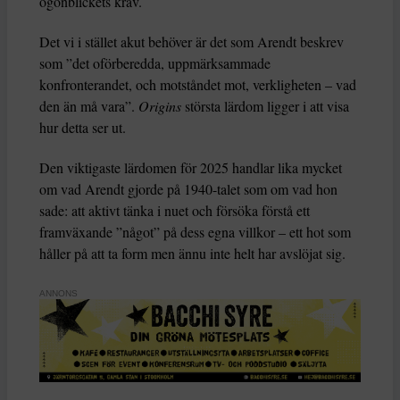
ögonblickets krav.
Det vi i stället akut behöver är det som Arendt beskrev
som ”det oförberedda, uppmärksammade
konfronterandet, och motståndet mot, verkligheten – vad
den än må vara”.
Origins
största lärdom ligger i att visa
hur detta ser ut.
Den viktigaste lärdomen för 2025 handlar lika mycket
om vad Arendt gjorde på 1940-talet som om vad hon
sade: att aktivt tänka i nuet och försöka förstå ett
framväxande ”något” på dess egna villkor – ett hot som
håller på att ta form men ännu inte helt har avslöjat sig.
ANNONS