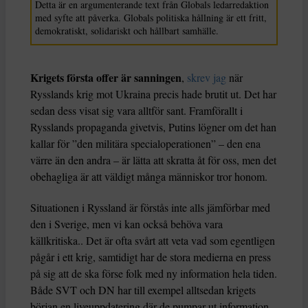
Detta är en argumenterande text från Globals ledarredaktion
med syfte att påverka. Globals politiska hållning är ett fritt,
demokratiskt, solidariskt och hållbart samhälle.
Krigets första offer är sanningen
,
skrev jag
när
Rysslands krig mot Ukraina precis hade brutit ut. Det har
sedan dess visat sig vara alltför sant. Framförallt i
Rysslands propaganda givetvis, Putins lögner om det han
kallar för ”den militära specialoperationen” – den ena
värre än den andra – är lätta att skratta åt för oss, men det
obehagliga är att väldigt många människor tror honom.
Situationen i Ryssland är förstås inte alls jämförbar med
den i Sverige, men vi kan också behöva vara
källkritiska.. Det är ofta svårt att veta vad som egentligen
pågår i ett krig, samtidigt har de stora medierna en press
på sig att de ska förse folk med ny information hela tiden.
Både SVT och DN har till exempel alltsedan krigets
början en liveuppdatering där de pumpar ut information