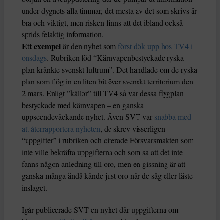
under dygnets alla timmar, det mesta av det som skrivs är
bra och viktigt, men risken finns att det ibland också
sprids felaktig information.
Ett exempel
är den nyhet som
först dök upp hos TV4 i
onsdags
. Rubriken löd “Kärnvapenbestyckade ryska
plan kränkte svenskt luftrum”. Det handlade om de ryska
plan som flög in en liten bit över svenskt territorium den
2 mars. Enligt ”källor” till TV4 så var dessa flygplan
bestyckade med kärnvapen – en ganska
uppseendeväckande nyhet. Även SVT var
snabba med
att återrapportera nyheten
, de skrev visserligen
“uppgifter” i rubriken och citerade Försvarsmakten som
inte ville bekräfta uppgifterna och som sa att det inte
fanns någon anledning till oro, men en gissning är att
ganska många ändå kände just oro när de såg eller läste
inslaget.
Igår publicerade SVT en nyhet där uppgifterna om