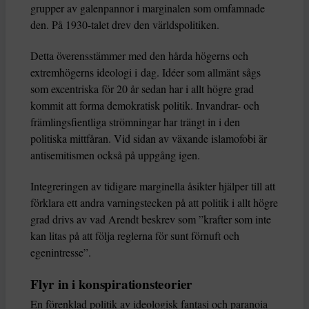
grupper av galenpannor i marginalen som omfamnade
den. På 1930-talet drev den världspolitiken.
Detta överensstämmer med den hårda högerns och
extremhögerns ideologi i dag. Idéer som allmänt sågs
som excentriska för 20 år sedan har i allt högre grad
kommit att forma demokratisk politik. Invandrar- och
främlingsfientliga strömningar har trängt in i den
politiska mittfåran. Vid sidan av växande islamofobi är
antisemitismen också på uppgång igen.
Integreringen av tidigare marginella åsikter hjälper till att
förklara ett andra varningstecken på att politik i allt högre
grad drivs av vad Arendt beskrev som ”krafter som inte
kan litas på att följa reglerna för sunt förnuft och
egenintresse”.
Flyr in i konspirationsteorier
En förenklad politik av ideologisk fantasi och paranoia