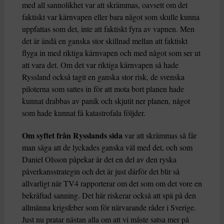
med all sannolikhet var att skrämmas, oavsett om det
faktiskt var kärnvapen eller bara något som skulle kunna
uppfattas som det, inte att faktiskt fyra av vapnen. Men
det är ändå en ganska stor skillnad mellan att faktiskt
flyga in med riktiga kärnvapen och med något som ser ut
att vara det. Om det var riktiga kärnvapen så hade
Ryssland också tagit en ganska stor risk, de svenska
piloterna som sattes in för att mota bort planen hade
kunnat drabbas av panik och skjutit ner planen, något
som hade kunnat få katastrofala följder.
Om syftet från Rysslands sida
var att skrämmas så får
man säga att de lyckades ganska väl med det, och som
Daniel Olsson påpekar är det en del av den ryska
påverkansstrategin och det är just därför det blir så
allvarligt när TV4 rapporterar om det som om det vore en
bekräftad sanning. Det här riskerar också att spä på den
allmänna krigsfeber som för närvarande råder i Sverige.
Just nu pratar nästan alla om att vi måste satsa mer på