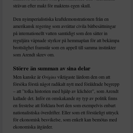
strävan efter makt för maktens egen skull.
Den nyimperialistiska kraftdemonstrationen från en
amerikansk regering som avrättar civila båtbesättningar
på internationellt vatten samtidigt som den sätter in
reguljära väpnade styrkor på hemmaplan för att bekämpa
brottslighet framstår som en appell till samma instinkter
som Arendt skrev om.
Större än summan av sina delar
Men kanske är
Origins
viktigaste lärdom den om att
försöka förstå något radikalt nytt med föråldrade begrepp
– att ”tolka historien med hjälp av klichéer”, som Arendt
kallade det. Inför en omskakande ny typ av politik finns
en frestelse att förklara bort den som exempelvis enbart
nationalistiska överdrifter. Eller som ett förståeligt uttryck
för ekonomisk besvikelse, som enkelt kan bemötas med
ekonomiska åtgärder.