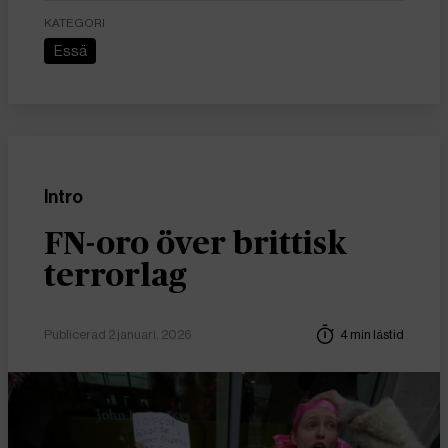
KATEGORI
Essä
Intro
FN-oro över brittisk
terrorlag
Publicerad 2 januari, 2026
4 min lästid