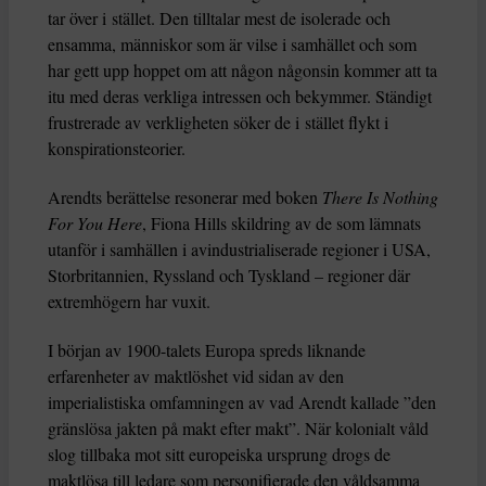
tar över i stället. Den tilltalar mest de isolerade och
ensamma, människor som är vilse i samhället och som
har gett upp hoppet om att någon någonsin kommer att ta
itu med deras verkliga intressen och bekymmer. Ständigt
frustrerade av verkligheten söker de i stället flykt i
konspirationsteorier.
Arendts berättelse resonerar med boken
There Is Nothing
For You Here
, Fiona Hills skildring av de som lämnats
utanför i samhällen i avindustrialiserade regioner i USA,
Storbritannien, Ryssland och Tyskland – regioner där
extremhögern har vuxit.
I början av 1900-talets Europa spreds liknande
erfarenheter av maktlöshet vid sidan av den
imperialistiska omfamningen av vad Arendt kallade ”den
gränslösa jakten på makt efter makt”. När kolonialt våld
slog tillbaka mot sitt europeiska ursprung drogs de
maktlösa till ledare som personifierade den våldsamma