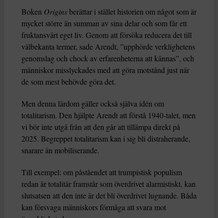
Boken
Origins
berättar i stället historien om något som är
mycket större än summan av sina delar och som får ett
fruktansvärt eget liv. Genom att försöka reducera det till
välbekanta termer, sade Arendt, ”upphörde verklighetens
genomslag och chock av erfarenheterna att kännas”, och
människor misslyckades med att göra motstånd just när
de som mest behövde göra det.
Men denna lärdom gäller också själva idén om
totalitarism. Den hjälpte Arendt att förstå 1940-talet, men
vi bör inte utgå från att den går att tillämpa direkt på
2025. Begreppet totalitarism kan i sig bli distraherande,
snarare än mobiliserande.
Till exempel: om påståendet att trumpistisk populism
redan är totalitär framstår som överdrivet alarmistiskt, kan
slutsatsen att den inte är det bli överdrivet lugnande. Båda
kan försvaga människors förmåga att svara mot