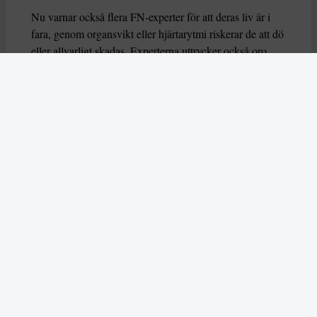
Nu varnar också flera FN-experter för att deras liv är i
fara, genom organsvikt eller hjärtarytmi riskerar de att dö
eller allvarligt skadas. Experterna uttrycker också oro
över hur deras grundläggande rättigheter har behandlas
av brittiska myndigheter.
– Dessa hungerstrejker måste förstås i ett större
sammanhang av begränsningar av propalestinsk aktivism
i Storbritannien,
säger experterna
som du kan läsa mer
om i årets första nummer.
Läs också om hur AI användes på ett aggressivt sätt
under delstatsvalet i indiska Bihar i
november.
Skribenten Vladan Lausevic lyfter att
AI å
ena sidan kan bidra till att sprida viktig information och
öka politiskt deltagande, men å andra sidan också kan
orsaka problem om den missbrukas. Han skriver: ”Utan
tydliga regler, etiska riktlinjer och system för att granska