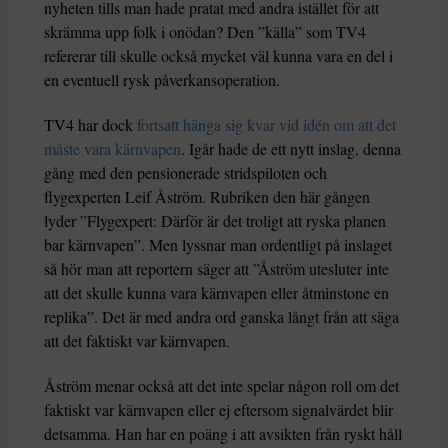
nyheten tills man hade pratat med andra istället för att
skrämma upp folk i onödan? Den ”källa” som TV4
refererar till skulle också mycket väl kunna vara en del i
en eventuell rysk påverkansoperation.
TV4 har dock
fortsatt hänga sig kvar vid idén om att det
måste vara kärnvapen
. Igår hade de ett nytt inslag, denna
gång med den pensionerade stridspiloten och
flygexperten Leif Åström. Rubriken den här gången
lyder ”Flygexpert: Därför är det troligt att ryska planen
bar kärnvapen”. Men lyssnar man ordentligt på inslaget
så hör man att reportern säger att ”Åström utesluter inte
att det skulle kunna vara kärnvapen eller åtminstone en
replika”. Det är med andra ord ganska långt från att säga
att det faktiskt var kärnvapen.
Åström menar också att det inte spelar någon roll om det
faktiskt var kärnvapen eller ej eftersom signalvärdet blir
detsamma. Han har en poäng i att avsikten från ryskt håll