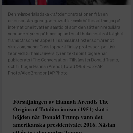
Den nyimperialistiska kraftdemonstrationen från en
amerikansk regering som avrättar civila båtbesättningar på
internationellt vatten samtidigt som den sätter in reguljära
väpnade styrkor på hemmaplan för att bekämpa brottslighet
framstår som en appell till samma instinkter som Arendt
skrev om, menar Christopher J Finlay, professor i politisk
teori vid Durham University i en text som tidigare har
publicerats i The Conversation. Till vänster Donald Trump,
och till höger Hannah Arendt, fotad 1969. Foto: AP
Photo/Alex Brandon | AP Photo
Försäljningen av Hannah Arendts The
Origins of Totalitarianism (1951) sköt i
höjden när Donald Trump vann det
amerikanska presidentvalet 2016. Nästan
ett år in i den andra Trump-