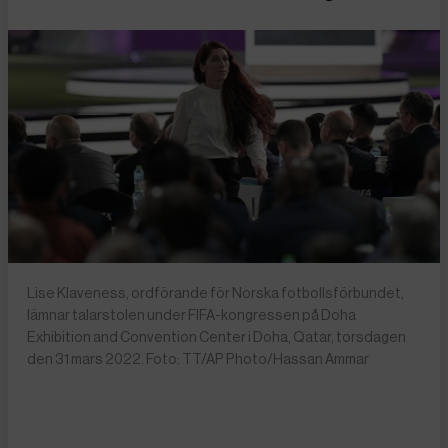
Lise Klaveness, ordförande för Norska fotbollsförbundet,
lämnar talarstolen under FIFA-kongressen på Doha
Exhibition and Convention Center i Doha, Qatar, torsdagen
den 31 mars 2022. Foto: TT/AP Photo/Hassan Ammar