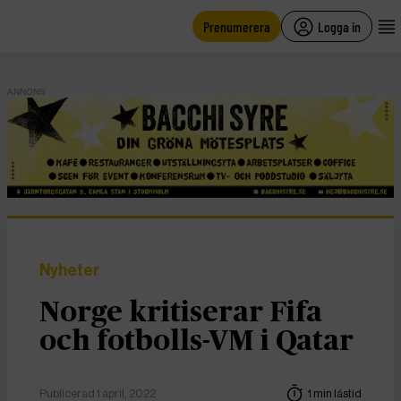
main
content
Prenumerera
Logga in
ANNONS
Nyheter
Norge kritiserar Fifa
och fotbolls-VM i Qatar
Publicerad 1 april, 2022
1 min lästid