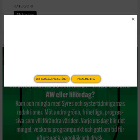
KATEGORI
Nyheter
ANNONS
DET GLOBALA PRESSTÖDET
PRENUMERERA