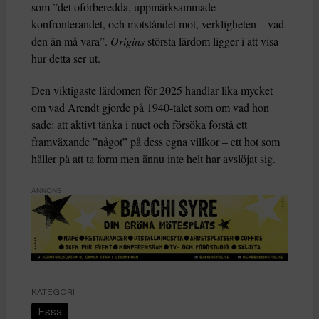
som ”det oförberedda, uppmärksammade
konfronterandet, och motståndet mot, verkligheten – vad
den än må vara”.
Origins
största lärdom ligger i att visa
hur detta ser ut.
Den viktigaste lärdomen för 2025 handlar lika mycket
om vad Arendt gjorde på 1940-talet som om vad hon
sade: att aktivt tänka i nuet och försöka förstå ett
framväxande ”något” på dess egna villkor – ett hot som
håller på att ta form men ännu inte helt har avslöjat sig.
ANNONS
KATEGORI
Essä