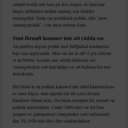
subjekt trodde inte bara på dess lögner: de fann inte
längre skillnaden mellan sanning och falskhet
meningsfull. Detta var postfaktisk politik, eller ”post-
sanningspolitik”, i sin mest extrema form.
Sunt förnuft kommer inte att rädda oss
Att jämföra dagens politik med fullfjädrad totalitarism
kan vara upplysande. Men om det är allt vi gör riskerar
vi att förbise Arendts mer subtila lärdomar om
varningstecken som kan hjälpa oss att bedöma hot mot
demokratin.
Det första är att politisk katastrof inte alltid kännetecknas
av stora frågor, utan uppstår när till synes triviala
händelser ibland möts. Det bästa exemplet för Arendt var
politisk antisemitism. Under 1800-talet var det bara
grupper av galenpannor i marginalen som omfamnade
den. På 1930-talet drev den världspolitiken.