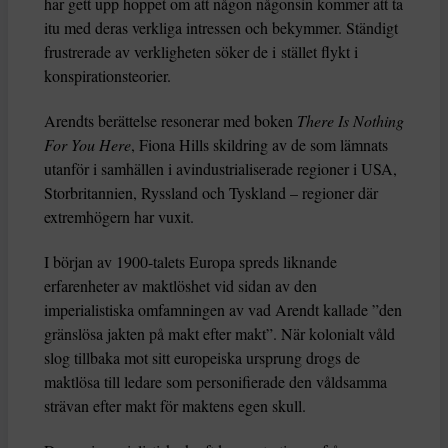
har gett upp hoppet om att någon någonsin kommer att ta
itu med deras verkliga intressen och bekymmer. Ständigt
frustrerade av verkligheten söker de i stället flykt i
konspirationsteorier.
Arendts berättelse resonerar med boken
There Is Nothing
For You Here
, Fiona Hills skildring av de som lämnats
utanför i samhällen i avindustrialiserade regioner i USA,
Storbritannien, Ryssland och Tyskland – regioner där
extremhögern har vuxit.
I början av 1900-talets Europa spreds liknande
erfarenheter av maktlöshet vid sidan av den
imperialistiska omfamningen av vad Arendt kallade ”den
gränslösa jakten på makt efter makt”. När kolonialt våld
slog tillbaka mot sitt europeiska ursprung drogs de
maktlösa till ledare som personifierade den våldsamma
strävan efter makt för maktens egen skull.