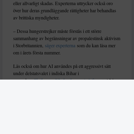
eller allvarligt skadas. Experterna uttrycker också oro
över hur deras grundläggande rättigheter har behandlas
av brittiska myndigheter.
– Dessa hungerstrejker måste förstås i ett större
sammanhang av begränsningar av propalestinsk aktivism
i Storbritannien,
säger experterna
som du kan läsa mer
om i årets första nummer.
Läs också om hur AI användes på ett aggressivt sätt
under delstatsvalet i indiska Bihar i
november.
Skribenten Vladan Lausevic lyfter att
AI å
ena sidan kan bidra till att sprida viktig information och
öka politiskt deltagande, men å andra sidan också kan
orsaka problem om den missbrukas. Han skriver: ”Utan
tydliga regler, etiska riktlinjer och system för att granska
falskt innehåll kan AI i sin värsta form stärka just
diktaturer och auktoritära system istället för att förnya
och förbättra demokratin.”