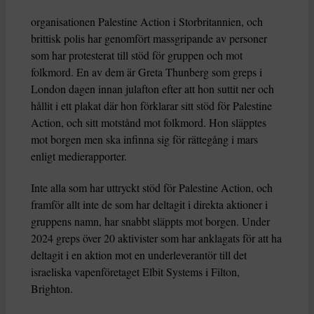
organisationen Palestine Action i Storbritannien, och
brittisk polis har genomfört massgripande av personer
som har protesterat till stöd för gruppen och mot
folkmord. En av dem är Greta Thunberg som greps i
London dagen innan julafton efter att hon suttit ner och
hållit i ett plakat där hon förklarar sitt stöd för Palestine
Action, och sitt motstånd mot folkmord. Hon släpptes
mot borgen men ska infinna sig för rättegång i mars
enligt medierapporter.
Inte alla som har uttryckt stöd för Palestine Action, och
framför allt inte de som har deltagit i direkta aktioner i
gruppens namn, har snabbt släppts mot borgen. Under
2024 greps över 20 aktivister som har anklagats för att ha
deltagit i en aktion mot en underleverantör till det
israeliska vapenföretaget Elbit Systems i Filton,
Brighton.