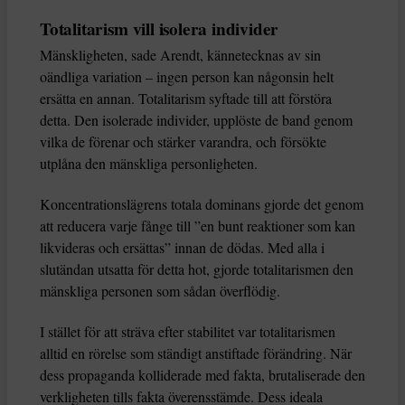
Totalitarism vill isolera individer
Mänskligheten, sade Arendt, kännetecknas av sin
oändliga variation – ingen person kan någonsin helt
ersätta en annan. Totalitarism syftade till att förstöra
detta. Den isolerade individer, upplöste de band genom
vilka de förenar och stärker varandra, och försökte
utplåna den mänskliga personligheten.
Koncentrationslägrens totala dominans gjorde det genom
att reducera varje fånge till ”en bunt reaktioner som kan
likvideras och ersättas” innan de dödas. Med alla i
slutändan utsatta för detta hot, gjorde totalitarismen den
mänskliga personen som sådan överflödig.
I stället för att sträva efter stabilitet var totalitarismen
alltid en rörelse som ständigt anstiftade förändring. När
dess propaganda kolliderade med fakta, brutaliserade den
verkligheten tills fakta överensstämde. Dess ideala