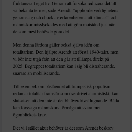
fruktansvärt eget liv. Genom att försöka reducera det till
välbekanta termer, sade Arendt, ”upphörde verklighetens
genomslag och chock av erfarenheterna att kännas”, och
människor misslyckades med att göra motstånd just när
de som mest behövde göra det.
Men denna lärdom gäller också själva idén om
totalitarism. Den hjälpte Arendt att förstå 1940-talet, men
vi bör inte utgå från att den går att tillämpa direkt på
2025. Begreppet totalitarism kan i sig bli distraherande,
snarare än mobiliserande.
Till exempel: om påståendet att trumpistisk populism
redan är totalitär framstår som överdrivet alarmistiskt, kan
slutsatsen att den inte är det bli överdrivet lugnande. Båda
kan försvaga människors förmåga att svara mot
ögonblickets krav.
Det vi i stället akut behöver är det som Arendt beskrev