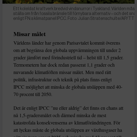
Ett koleldat kraftverk bredvid vindsnurror i Tyskland. Världen måst
ställa om från fossila bränsle till förnybara alternativ – och det sna
enligt FN:s klimatpanel IPCC. Foto: Julian Stratenschulte/AP/TT
Missar målet
Världens länder har genom Parisavtalet kommit överens
om att begränsa den globala uppvärmningen till under 2
grader jämfört med förindustriell tid – helst till 1,5 grader.
Termometern har dock redan passerat 1,1 grader och
nuvarande klimatlöften missar målet. Men med rätt
politik, infrastruktur och teknik på plats finns enligt
IPCC möjlighet att minska de globala utsläppen med 40-
70 procent till 2050.
Det är enligt IPCC ”nu eller aldrig” det finns en chans att
nå 1,5-gradersmålet och därmed minska de mest
katastrofala konsekvenserna av klimatförändringen. För
att lyckas måste de globala utsläppen av växthusgaser ha