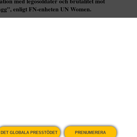
ation med legosoldater och brutalitet mot
sflagg”, enligt FN-enheten UN Women.
dande till följd av kriget i Ukraina stod i fokus
 på måndagskvällen.
sina hem på natten, familjer som separeras, den
Det här traumat riskerar att förstöra en
hef för FN:s enhet för kvinnors egenmakt och
våldtäkter och sexuellt våld.
n stor närvaro av rekryter och legosoldater, och
DET GLOBALA PRESSTÖDET
PRENUMERERA
ila i Ukraina, har hissat alla varningsflagg, säger