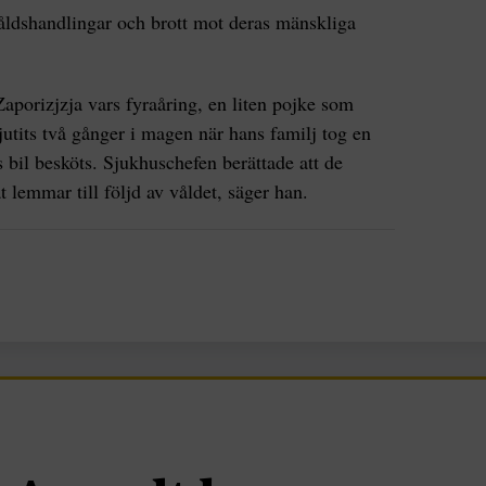
våldshandlingar och brott mot deras mänskliga
Zaporizjzja vars fyraåring, en liten pojke som
jutits två gånger i magen när hans familj tog en
as bil besköts. Sjukhuschefen berättade att de
t lemmar till följd av våldet, säger han.