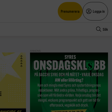
Prenumerera
Logga in
Sök
ANNONS