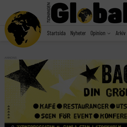
main
content
Startsida
Nyheter
Opinion
Arkiv
ANNONS