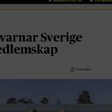
varnar Sverige
edlemskap
1 min lästid