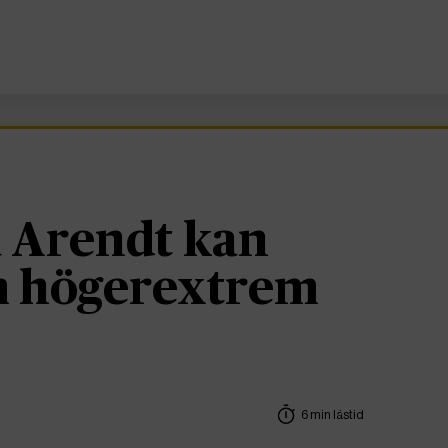
 Arendt kan
om högerextrem
6 min lästid