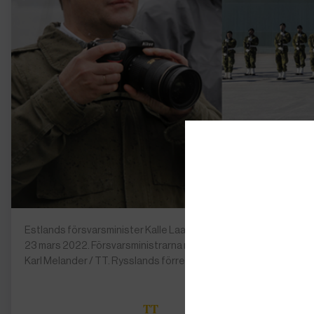
Estlands försvarsminister Kalle Laanet och Sveriges försvarsmin
23 mars 2022. Försvarsministrarna möttes på Gotland för bilate
Karl Melander / TT. Rysslands förre president Dmitrij Medvedev
TT