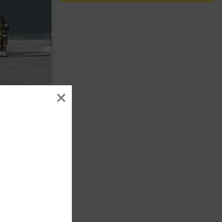
anför Visby,
rbete. Foto: