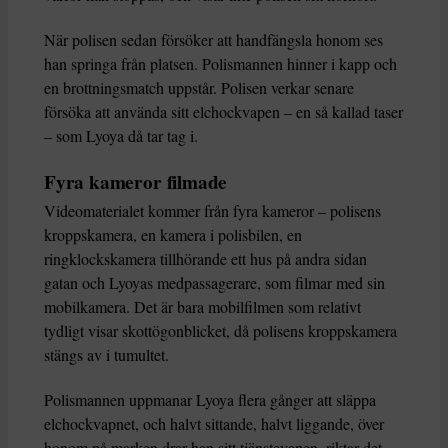
När polisen sedan försöker att handfängsla honom ses
han springa från platsen. Polismannen hinner i kapp och
en brottningsmatch uppstår. Polisen verkar senare
försöka att använda sitt elchockvapen – en så kallad taser
– som Lyoya då tar tag i.
Fyra kameror filmade
Videomaterialet kommer från fyra kameror – polisens
kroppskamera, en kamera i polisbilen, en
ringklockskamera tillhörande ett hus på andra sidan
gatan och Lyoyas medpassagerare, som filmar med sin
mobilkamera. Det är bara mobilfilmen som relativt
tydligt visar skottögonblicket, då polisens kroppskamera
stängs av i tumultet.
Polismannen uppmanar Lyoya flera gånger att släppa
elchockvapnet, och halvt sittande, halvt liggande, över
honom på marken drar han sitt tjänstevapen, riktar det