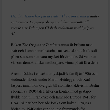
Den här texten har publicerats i The Conversation
under
en Creative Commons-licens och har översatts till
svenska av Tidningen Globals redaktion med hjälp av
AI
.
Boken
The Origins of Totalitarianism
är briljant men
svår och kombinerar historia, statsvetenskap och filosofi
på ett sätt som kan vara mycket förvirrande. Så vad kan
vi, som demokratiska medborgare, vinna på att läsa den?
Arendt föddes i en sekulär tyskjudisk familj år 1906 och
studerade filosofi under Martin Heidegger och Karl
Jaspers innan hon övergick till sionistisk aktivism i Berlin
i början av 1930-talet. Efter en kontakt med gestapo
flydde hon till Frankrike och lämnade Europa 1941 för
USA. Så när hon började forska om boken Origins i
början av 1940-talet var hon inte främmande för