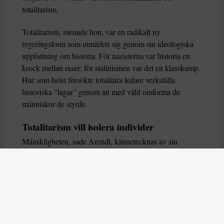
totalitarism.
Totalitarism, menade hon, var en radikalt ny
regeringsform som utmärkte sig genom sin ideologiska
uppfattning om historia. För nazisterna var historia en
krock mellan raser; för stalinismen var det en klasskamp.
Hur som helst försökte totalitära ledare verkställa
historiska ”lagar” genom att med våld omforma de
människor de styrde.
Totalitarism vill isolera individer
Mänskligheten, sade Arendt, kännetecknas av sin
oändliga variation – ingen person kan någonsin helt
ersätta en annan. Totalitarism syftade till att förstöra
detta. Den isolerade individer, upplöste de band genom
vilka de förenar och stärker varandra, och försökte
utplåna den mänskliga personligheten.
Koncentrationslägrens totala dominans gjorde det genom