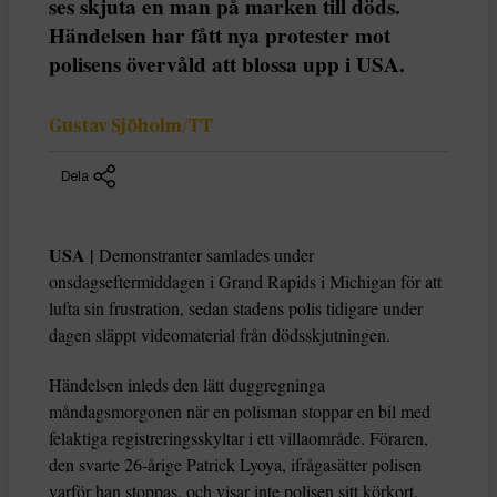
ses skjuta en man på marken till döds.
Händelsen har fått nya protester mot
polisens övervåld att blossa upp i USA.
Gustav Sjöholm/TT
Dela
USA |
Demonstranter samlades under
onsdagseftermiddagen i Grand Rapids i Michigan för att
lufta sin frustration, sedan stadens polis tidigare under
dagen släppt videomaterial från dödsskjutningen.
Händelsen inleds den lätt duggregninga
måndagsmorgonen när en polisman stoppar en bil med
felaktiga registreringsskyltar i ett villaområde. Föraren,
den svarte 26-årige Patrick Lyoya, ifrågasätter polisen
varför han stoppas, och visar inte polisen sitt körkort.