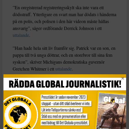
”En oregistrerad registreringsskylt ska inte vara ett
dödsstraff. Ytterligare en svart man har dödats i händerna
på en polis, och polisen i den här videon måste hållas
ansvarig”, säger ordförande Derrick Johnson i ett
uttalande
.
”Han hade hela sitt liv framför sig. Patrick var en son, en
pappa till två unga döttrar, och en storebror till sina fem
syskon”, skriver Michigans demokratiska guvernör
Gretchen Whitmer i ett
uttalande
.
Hon säger att en transparent utredning kommer att göras
av skjutningen, och uppmanar alla demonstranter att
protestera under fredliga former.
”Vi måste samlas och bygga en framtid där svarta
Michiganbor erbjuds samma rättigheter, värdighet och
säkerhet i våra samhällen”, skriver hon.