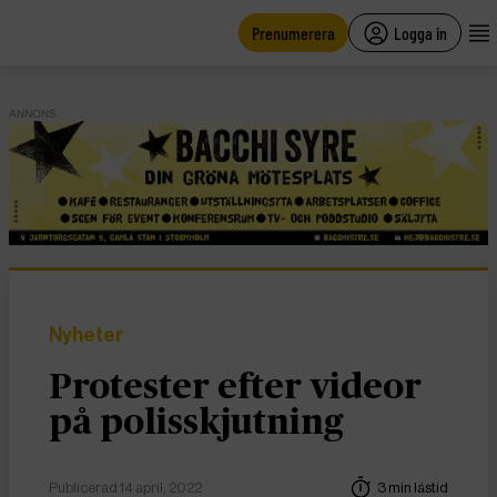
main
content
Prenumerera
Logga in
ANNONS
Nyheter
Protester efter videor
på polisskjutning
Publicerad 14 april, 2022
3 min lästid