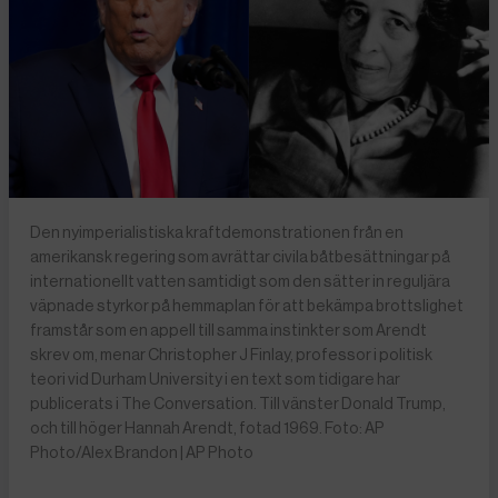
Den nyimperialistiska kraftdemonstrationen från en
amerikansk regering som avrättar civila båtbesättningar på
internationellt vatten samtidigt som den sätter in reguljära
väpnade styrkor på hemmaplan för att bekämpa brottslighet
framstår som en appell till samma instinkter som Arendt
skrev om, menar Christopher J Finlay, professor i politisk
teori vid Durham University i en text som tidigare har
publicerats i The Conversation. Till vänster Donald Trump,
och till höger Hannah Arendt, fotad 1969. Foto: AP
Photo/Alex Brandon | AP Photo