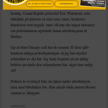
Avstängd med lön
DET GLOBALA PRESSTÖDET
PRENUMERERA
Polismannen har arbetat i sju år, hans identitet hålls
hemlig. Grand Rapids polischef Eric Winstrom, som
tillträdde på tjänsten så sent som i mars, beskriver
händelsen som tragisk, men vill inte dra några slutsatser
om polismannens agerande innan utredningarna är
färdiga.
Jag är från Chicago och har de senaste 20 åren själv
hanterat många polisskjutningar, så jag har mycket
erfarenhet av det här. Jag hade hoppats på att aldrig
behöva använda den erfarenheten här, säger han enligt
AP.
Polisen är avstängd från sin tjänst under utredningen,
men med bibehållen lön. Han utreds både internt liksom
separat av åklagare.
KATEGORI