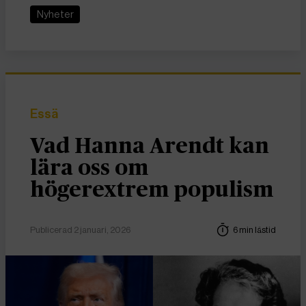
Nyheter
Essä
Vad Hanna Arendt kan
lära oss om
högerextrem populism
Publicerad 2 januari, 2026
6 min lästid