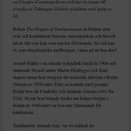
en Creative Commons-licens och har översatts till
svenska av Tidningen Globals redaktion med hjälp av
AI
.
Boken
The Origins of Totalitarianism
är briljant men
svår och kombinerar historia, statsvetenskap och filosofi
på ett sätt som kan vara mycket förvirrande. Så vad kan
vi, som demokratiska medborgare, vinna på att läsa den?
Arendt föddes i en sekulär tyskjudisk familj år 1906 och
studerade filosofi under Martin Heidegger och Karl
Jaspers innan hon övergick till sionistisk aktivism i Berlin
i början av 1930-talet. Efter en kontakt med gestapo
flydde hon till Frankrike och lämnade Europa 1941 för
USA. Så när hon började forska om boken Origins i
början av 1940-talet var hon inte främmande för
totalitarism.
Totalitarism, menade hon, var en radikalt ny