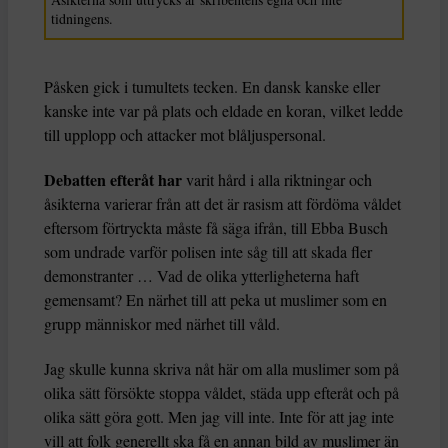
tidningens.
Påsken gick i tumultets tecken. En dansk kanske eller
kanske inte var på plats och eldade en koran, vilket ledde
till upplopp och attacker mot blåljuspersonal.
Debatten efteråt har
varit hård i alla riktningar och
åsikterna varierar från att det är rasism att fördöma våldet
eftersom förtryckta måste få säga ifrån, till Ebba Busch
som undrade varför polisen inte såg till att skada fler
demonstranter … Vad de olika ytterligheterna haft
gemensamt? En närhet till att peka ut muslimer som en
grupp människor med närhet till våld.
Jag skulle kunna skriva nåt här om alla muslimer som på
olika sätt försökte stoppa våldet, städa upp efteråt och på
olika sätt göra gott. Men jag vill inte. Inte för att jag inte
vill att folk generellt ska få en annan bild av muslimer än