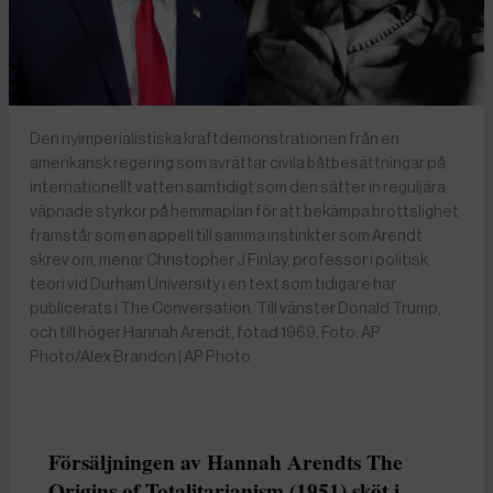
Den nyimperialistiska kraftdemonstrationen från en
amerikansk regering som avrättar civila båtbesättningar på
internationellt vatten samtidigt som den sätter in reguljära
väpnade styrkor på hemmaplan för att bekämpa brottslighet
framstår som en appell till samma instinkter som Arendt
skrev om, menar Christopher J Finlay, professor i politisk
teori vid Durham University i en text som tidigare har
publicerats i The Conversation. Till vänster Donald Trump,
och till höger Hannah Arendt, fotad 1969. Foto: AP
Photo/Alex Brandon | AP Photo
Försäljningen av Hannah Arendts The
Origins of Totalitarianism (1951) sköt i