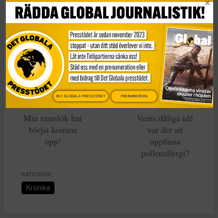
Varma ord sägs
om yttrandefriheten och rätten att i dess
namn bränna böcker och håna troende på en viss
religion. Men yttrandefrihet för vem? Frihet för vem?
DET GLOBALA PRESSTÖDET
PRENUMERERA
Min ramslök har
Vems dåliga idé
börjat komma
var det att
upp!
uppfinna
pollenallergi?
KATEGORI
Krönika