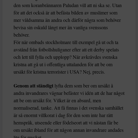
den som koranbrännaren
Paludan vill att ni ska se. Utan
för att det också är att befästa bilden av muslimer som
mer våldsamma än andra och därför några som behöver
bevisa sin oskuld långt mer än vanliga svenssons
behöver.
För när ombads stockholmare till exempel gå ut och ta
avstånd från fotbollshuliganer efter att ett derby spelats
och lett till fylla och upplopp? När avkrävdes svenska
kristna att gå ut i offentliga uttalanden för att be om
ursäkt för kristna terrorister i USA? Nej, precis.
Genom att ständigt
lyfta dem som ber om ursäkt å
andra invandrares vägnar befäster vi idén att de har något
att be om ursäkt för. Vilket är en absurd, men
normaliserad, tanke. Att få finnas i det svenska samhället
är så enormt villkorat i dag för den som inte har rätt
hemspråk, utseende eller födelseort att vi nästan får be
om ursäkt ibland för att någon annan invandrare andades
lite för mycket.