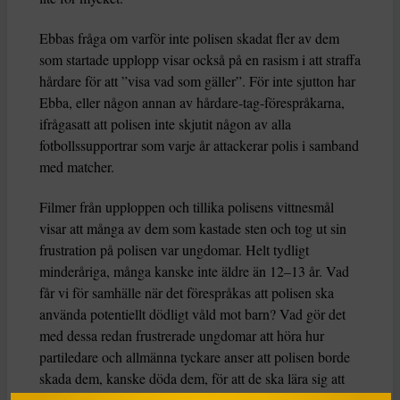
Ebbas fråga om varför inte polisen skadat fler av dem
som startade upplopp visar också på en rasism i att straffa
hårdare för att ”visa vad som gäller”. För inte sjutton har
Ebba, eller någon annan av hårdare-tag-förespråkarna,
ifrågasatt att polisen inte skjutit någon av alla
fotbollssupportrar som varje år attackerar polis i samband
med matcher.
Filmer från upploppen och tillika polisens vittnesmål
visar att många av dem som kastade sten och tog ut sin
frustration på polisen var ungdomar. Helt tydligt
minderåriga, många kanske inte äldre än 12–13 år. Vad
får vi för samhälle när det förespråkas att polisen ska
använda potentiellt dödligt våld mot barn? Vad gör det
med dessa redan frustrerade ungdomar att höra hur
partiledare och allmänna tyckare anser att polisen borde
skada dem, kanske döda dem, för att de ska lära sig att
lyda och hålla käft?