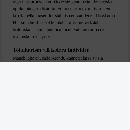
regeringsform som utmärkte sig genom sin ideologiska
uppfattning om historia. För nazisterna var historia en
krock mellan raser; för stalinismen var det en klasskamp.
Hur som helst försökte totalitära ledare verkställa
historiska ”lagar” genom att med våld omforma de
människor de styrde.
Totalitarism vill isolera individer
Mänskligheten, sade Arendt, kännetecknas av sin
oändliga variation – ingen person kan någonsin helt
ersätta en annan. Totalitarism syftade till att förstöra
detta. Den isolerade individer, upplöste de band genom
vilka de förenar och stärker varandra, och försökte
utplåna den mänskliga personligheten.
Koncentrationslägrens totala dominans gjorde det genom
att reducera varje fånge till ”en bunt reaktioner som kan
likvideras och ersättas” innan de dödas. Med alla i
slutändan utsatta för detta hot, gjorde totalitarismen den