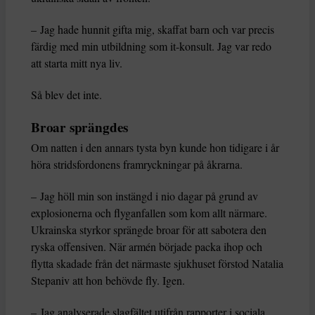
– Jag hade hunnit gifta mig, skaffat barn och var precis
färdig med min utbildning som it-konsult. Jag var redo
att starta mitt nya liv.
Så blev det inte.
Broar sprängdes
Om natten i den annars tysta byn kunde hon tidigare i år
höra stridsfordonens framryckningar på åkrarna.
– Jag höll min son instängd i nio dagar på grund av
explosionerna och flyganfallen som kom allt närmare.
Ukrainska styrkor sprängde broar för att sabotera den
ryska offensiven. När armén började packa ihop och
flytta skadade från det närmaste sjukhuset förstod Natalia
Stepaniv att hon behövde fly. Igen.
– Jag analyserade slagfältet utifrån rapporter i sociala