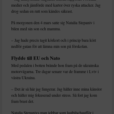
medier och jämförde med kartor över ryska attacker. Jag
drog sedan en rutt som kändes säkrast.
På morgonen den 4 mars satte sig Natalia Stepaniv i
bilen med sin son och mamma.
– Jag hade precis tagit körkort och i princip bara kört
nedför gatan för att lämna min son på förskolan.
Flydde till EU och Nato
Med pedalen i botten brände hon fram på de ukrainska
motorvägarna. Tre dagar senare var de framme i Lviv i
västra Ukraina.
– Det är så här jag fungerar. Jag håller inne mina känslor
och håller mig fokuserad under stress. Så fort jag kom
fram brast det.
Natalia Stepanivs man jobbar som lastbilschaufför i