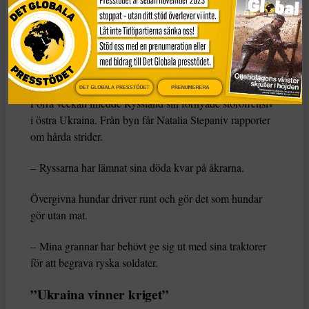
– Vi träffades för att fira det nya året, drack champagne,
berättar Natalia Stepaniv om det senaste dödsbeskedet.
– Han var 28 år, min mans tidigare kollega.
DET GLOBALA PRESSTÖDET
PRENUMERERA
Förra veckan inledde Ryssland sin förnyade storoffensiv
i östra Ukraina. Från byn får Natalia Stepaniv rapporter
om hårda strider.
– Ryssarna har lämnat sina döda kvar på åkrarna.
Övergivna hundar driver runt och gör det som hundar
gör utan mat.
– Mina grannar har behövt ge sig ut med sina traktorer
för att begrava ryska soldater.
”Ukraina vinner kriget”