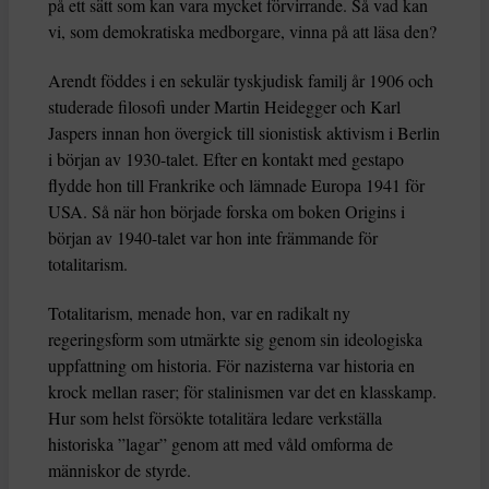
på ett sätt som kan vara mycket förvirrande. Så vad kan
vi, som demokratiska medborgare, vinna på att läsa den?
Arendt föddes i en sekulär tyskjudisk familj år 1906 och
studerade filosofi under Martin Heidegger och Karl
Jaspers innan hon övergick till sionistisk aktivism i Berlin
i början av 1930-talet. Efter en kontakt med gestapo
flydde hon till Frankrike och lämnade Europa 1941 för
USA. Så när hon började forska om boken Origins i
början av 1940-talet var hon inte främmande för
totalitarism.
Totalitarism, menade hon, var en radikalt ny
regeringsform som utmärkte sig genom sin ideologiska
uppfattning om historia. För nazisterna var historia en
krock mellan raser; för stalinismen var det en klasskamp.
Hur som helst försökte totalitära ledare verkställa
historiska ”lagar” genom att med våld omforma de
människor de styrde.