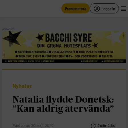
main
content
Prenumerera
Logga in
ANNONS
Nyheter
Natalia flydde Donetsk:
”Kan aldrig återvända”
Publicerad 30 april, 2022
5 min lästid