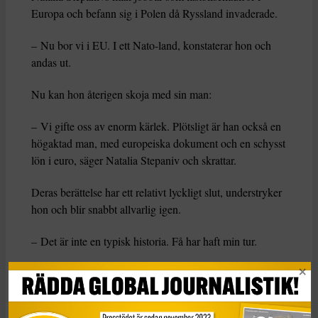
Europa och befann sig i Polen då Ryssland invaderade.
– Nu bor vi i EU. I ett Nato-land, konstaterar hon och
andas ut.
Nu kan hon återigen skoja med sin man:
– Vi gifte oss av enorm kärlek. Plötsligt är han också en
högaktad man, med europeiska dokument och en schysst
lön i euro, säger Natalia Stepaniv och skrattar.
Deras berättelse har ett relativt lyckligt slut, understryker
hon och blir snabbt allvarlig igen.
– Det är inte en typisk historia. Få har haft min tur.
Begraver soldater
Varje dag nås hon av nyheter om vänner och bekanta
som har dödats eller fått sina liv sprängda i spillror.