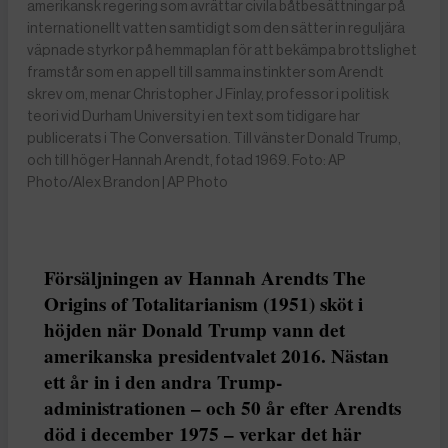
amerikansk regering som avrättar civila båtbesättningar på
internationellt vatten samtidigt som den sätter in reguljära
väpnade styrkor på hemmaplan för att bekämpa brottslighet
framstår som en appell till samma instinkter som Arendt
skrev om, menar Christopher J Finlay, professor i politisk
teori vid Durham University i en text som tidigare har
publicerats i The Conversation. Till vänster Donald Trump,
och till höger Hannah Arendt, fotad 1969. Foto: AP
Photo/Alex Brandon | AP Photo
Försäljningen av Hannah Arendts The
Origins of Totalitarianism (1951) sköt i
höjden när Donald Trump vann det
amerikanska presidentvalet 2016. Nästan
ett år in i den andra Trump-
administrationen – och 50 år efter Arendts
död i december 1975 – verkar det här