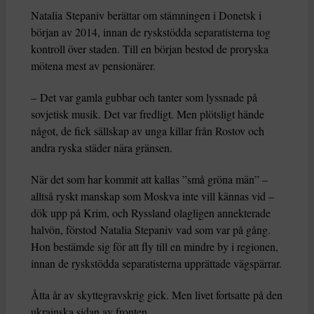
Natalia Stepaniv berättar om stämningen i Donetsk i
början av 2014, innan de ryskstödda separatisterna tog
kontroll över staden. Till en början bestod de proryska
mötena mest av pensionärer.
– Det var gamla gubbar och tanter som lyssnade på
sovjetisk musik. Det var fredligt. Men plötsligt hände
något, de fick sällskap av unga killar från Rostov och
andra ryska städer nära gränsen.
När det som har kommit att kallas ”små gröna män” –
alltså ryskt manskap som Moskva inte vill kännas vid –
dök upp på Krim, och Ryssland olagligen annekterade
halvön, förstod Natalia Stepaniv vad som var på gång.
Hon bestämde sig för att fly till en mindre by i regionen,
innan de ryskstödda separatisterna upprättade vägspärrar.
Åtta år av skyttegravskrig gick. Men livet fortsatte på den
ukrainska sidan av fronten.