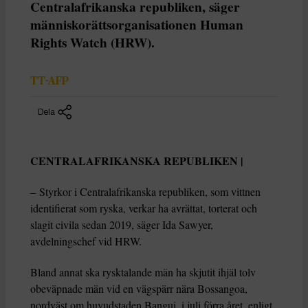
Centralafrikanska republiken, säger
människorättsorganisationen Human
Rights Watch (HRW).
TT-AFP
Dela
CENTRALAFRIKANSKA REPUBLIKEN |
– Styrkor i Centralafrikanska republiken, som vittnen
identifierat som ryska, verkar ha avrättat, torterat och
slagit civila sedan 2019, säger Ida Sawyer,
avdelningschef vid HRW.
Bland annat ska rysktalande män ha skjutit ihjäl tolv
obeväpnade män vid en vägspärr nära Bossangoa,
nordväst om huvudstaden Bangui, i juli förra året, enligt