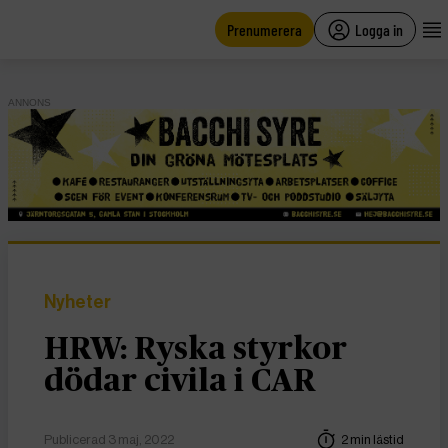
main
content
Prenumerera
Logga in
ANNONS
Nyheter
HRW: Ryska styrkor
dödar civila i CAR
Publicerad 3 maj, 2022
2 min lästid