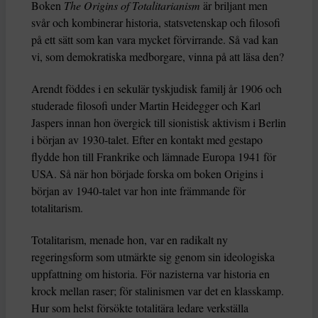
Boken
The Origins of Totalitarianism
är briljant men
svår och kombinerar historia, statsvetenskap och filosofi
på ett sätt som kan vara mycket förvirrande. Så vad kan
vi, som demokratiska medborgare, vinna på att läsa den?
Arendt föddes i en sekulär tyskjudisk familj år 1906 och
studerade filosofi under Martin Heidegger och Karl
Jaspers innan hon övergick till sionistisk aktivism i Berlin
i början av 1930-talet. Efter en kontakt med gestapo
flydde hon till Frankrike och lämnade Europa 1941 för
USA. Så när hon började forska om boken Origins i
början av 1940-talet var hon inte främmande för
totalitarism.
Totalitarism, menade hon, var en radikalt ny
regeringsform som utmärkte sig genom sin ideologiska
uppfattning om historia. För nazisterna var historia en
krock mellan raser; för stalinismen var det en klasskamp.
Hur som helst försökte totalitära ledare verkställa