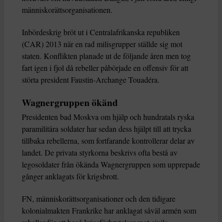
människorättsorganisationen.
Inbördeskrig bröt ut i Centralafrikanska republiken
(CAR) 2013 när en rad milisgrupper ställde sig mot
staten. Konflikten planade ut de följande åren men tog
fart igen i fjol då rebeller påbörjade en offensiv för att
störta president Faustin-Archange Touadéra.
Wagnergruppen ökänd
Presidenten bad Moskva om hjälp och hundratals ryska
paramilitära soldater har sedan dess hjälpt till att trycka
tillbaka rebellerna, som fortfarande kontrollerar delar av
landet. De privata styrkorna beskrivs ofta bestå av
legosoldater från ökända Wagnergruppen som upprepade
gånger anklagats för krigsbrott.
FN, människorättsorganisationer och den tidigare
kolonialmakten Frankrike har anklagat såväl armén som