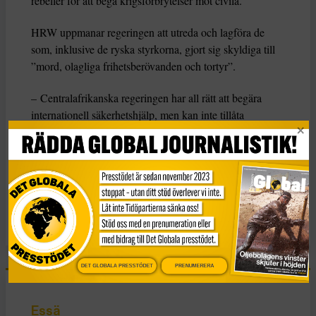
rebeller för att begå krigsförbrytelser mot civila.
HRW uppmanar regeringen att utreda och lagföra de
som, inklusive de ryska styrkorna, gjort sig skyldiga till
”mord, olagliga frihetsberövanden och tortyr”.
– Centralafrikanska regeringen har all rätt att begära
internationell säkerhetshjälp, men kan inte tillåta
utländska styrkor att döda och på andra sätt misshandla
civila ostraffat, säger Sawyer.
KATEGORI
Nyheter
DET GLOBALA PRESSTÖDET
PRENUMERERA
Essä