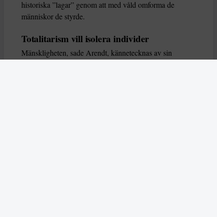
historiska ”lagar” genom att med våld omforma de
människor de styrde.
Totalitarism vill isolera individer
Mänskligheten, sade Arendt, kännetecknas av sin
oändliga variation – ingen person kan någonsin helt
ersätta en annan. Totalitarism syftade till att förstöra
detta. Den isolerade individer, upplöste de band genom
vilka de förenar och stärker varandra, och försökte
utplåna den mänskliga personligheten.
Koncentrationslägrens totala dominans gjorde det genom
att reducera varje fånge till ”en bunt reaktioner som kan
likvideras och ersättas” innan de dödas. Med alla i
slutändan utsatta för detta hot, gjorde totalitarismen den
mänskliga personen som sådan överflödig.
I stället för att sträva efter stabilitet var totalitarismen
alltid en rörelse som ständigt anstiftade förändring. När