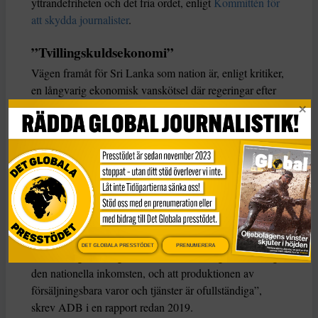
yttrandefriheten och det fria ordet, enligt
Kommittén för
att skydda journalister
.
”Tvillingskuldsekonomi”
Vägen framåt för Sri Lanka som nation är, enligt kritiker,
en långvarig ekonomisk vanskötsel där regeringar efter
regeringar skapat och bibehållit ohållbara finansmodeller
som urholkat välfärdstjänster, rapporterar
The Indian
Express
.
Asian Development Bank (ADB) underströk i
en rapport
2019 att Sri Lankas ”tvillingskuldsekonomi” är ett
problem vars rötter numera tränger djupt in i
samhällskroppen:
DET GLOBALA PRESSTÖDET
PRENUMERERA
”En tvillingskuld signalerar att ett lands utgifter överstiger
den nationella inkomsten, och att produktionen av
försäljningsbara varor och tjänster är ofullständiga”,
skrev ADB i en rapport redan 2019.