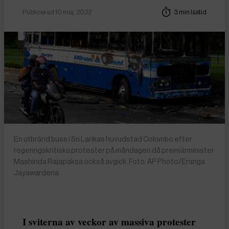
Publicerad 10 maj, 2022
3 min lästid
En utbränd buss i Sri Lankas huvudstad Colombo efter
regeringskritiska protester på måndagen då premiärminister
Mashinda Rajapaksa också avgick. Foto: AP Photo/Eranga
Jayawardena
I sviterna av veckor av massiva protester