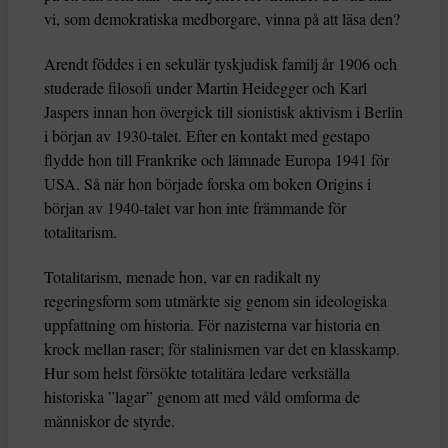
vi, som demokratiska medborgare, vinna på att läsa den?
Arendt föddes i en sekulär tyskjudisk familj år 1906 och
studerade filosofi under Martin Heidegger och Karl
Jaspers innan hon övergick till sionistisk aktivism i Berlin
i början av 1930-talet. Efter en kontakt med gestapo
flydde hon till Frankrike och lämnade Europa 1941 för
USA. Så när hon började forska om boken Origins i
början av 1940-talet var hon inte främmande för
totalitarism.
Totalitarism, menade hon, var en radikalt ny
regeringsform som utmärkte sig genom sin ideologiska
uppfattning om historia. För nazisterna var historia en
krock mellan raser; för stalinismen var det en klasskamp.
Hur som helst försökte totalitära ledare verkställa
historiska ”lagar” genom att med våld omforma de
människor de styrde.