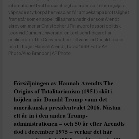
internationellt vatten samtidigt som den sätter in reguljära
väpnade styrkor på hemmaplan för att bekämpa brottslighet
framstår som en appell till samma instinkter som Arendt
skrev om, menar Christopher J Finlay, professor i politisk
teori vid Durham University i en text som tidigare har
publicerats i The Conversation. Till vänster Donald Trump,
och till höger Hannah Arendt, fotad 1969. Foto: AP
Photo/Alex Brandon | AP Photo
Försäljningen av Hannah Arendts The
Origins of Totalitarianism (1951) sköt i
höjden när Donald Trump vann det
amerikanska presidentvalet 2016. Nästan
ett år in i den andra Trump-
administrationen – och 50 år efter Arendts
död i december 1975 – verkar det här