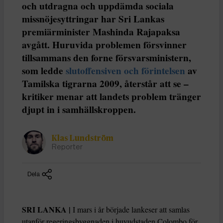
och utdragna och uppdämda sociala
missnöjesyttringar har Sri Lankas
premiärminister Mashinda Rajapaksa
avgått. Huruvida problemen försvinner
tillsammans den forne försvarsministern,
som ledde
slutoffensiven och förintelsen
av
Tamilska tigrarna 2009, återstår att se –
kritiker menar att landets problem tränger
djupt in i samhällskroppen.
Klas Lundström
Reporter
Dela
SRI LANKA |
I mars i år började lankeser att samlas
utanför regeringsbyggnaden i huvudstaden Colombo för