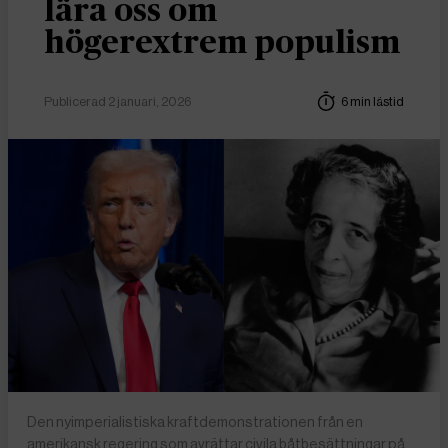
lära oss om
högerextrem populism
Publicerad 2 januari, 2026
6 min lästid
Den nyimperialistiska kraftdemonstrationen från en
amerikansk regering som avrättar civila båtbesättningar på