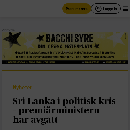
main
content
Prenumerera
Logga in
ANNONS
Nyheter
Sri Lanka i politisk kris
– premiärministern
har avgått