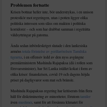
Problemen fortsatte
Krisen bottnar heller inte, bör understrykas, i en unison
protestkör mot regeringen, utan i potten ligger olika
politiska intressen som slåss om makten i politiska
korridorer – och som har drabbat samman i regelrätta
våldsyttringar på gatorna.
Ända sedan inbördeskriget slutade i den lankesiska
arméns
totala förintelse av gerillarörelsen Tamilska
tigrarna
, i en offensiv ledd av den nyss avgångne
premiärministern Mashinda Rajapaksa (då i rollen som
försvarsminister), har Sri Lanka istället kokat i form av
olika kriser: finanskrisen, covid-19 och dagens höjda
priser på dagligvaror som mat och bränsle.
Mashinda Rajapaksas regering har kritiserats från flera
håll för diskriminering av minoriteter, förutom
tamiler
även
muslimer
, samt för att försämra klimatet för