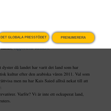
 Saied, med stöd av andra delar av befolkningen,
egering och parlament.
ament i juli förra året och sparkade samtidigt den
r han i flera olika steg konsoliderat allt större
 höstas sig själv rätt att styra genom dekret. Till i
DET GLOBALA PRESSTÖDET
PRENUMERERA
erad kring landets grundlag från 2014, och i
 hållas,
rapporterar Reuters
.
t dyster då landet har varit det land som har
atisk kultur efter den arabiska våren 2011. Val som
rättvisa men nu har Kais Saied alltså nekat till att
:
ervatörer. Varför? Vi är inte ett ockuperat land,
euters.