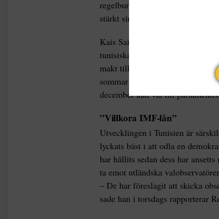
regelbundet sedan president Kais
stärkt sin makt på bekostnad av r
Kais Saied stängde Tunisiens parl
tunisiska regeringen. Sedan dess ha
makt till presidentposten och gav i
sommar är en folkomröstning plan
december kan val till parlamentet
”Villkora IMF-lån”
Utvecklingen i Tunisien är särskil
lyckats bäst i att odla en demokr
har hållits sedan dess har ansetts 
ta emot utländska valobservatörer
– De har föreslagit att skicka obs
sade han i torsdags rapporterar R