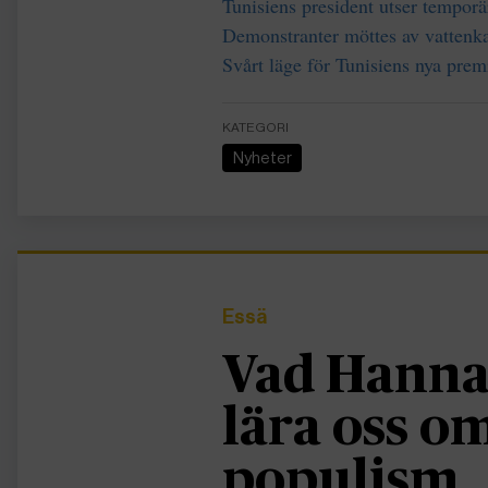
Tunisiens president utser temporär
Demonstranter möttes av vattenka
Svårt läge för Tunisiens nya prem
KATEGORI
Nyheter
Essä
Vad Hanna
lära oss 
populism