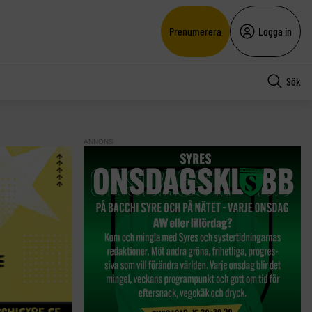
Prenumerera
Logga in
Sök
ANNONS