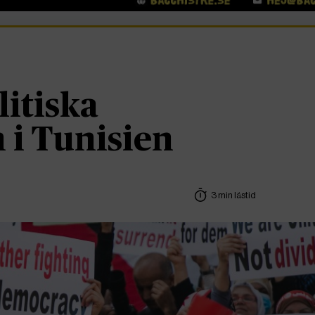
litiska
 i Tunisien
3 min lästid