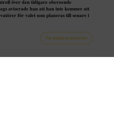
ntroll över den tidigare oberoende
ags aviserade han att han inte kommer att
atörer för valet som planeras till senare i
Fler artiklar av skribenten
okrati” skanderade demonstranter som gick ut på
t president Kais Saied åter för landet i en
iktades också mot att presidenten i förra veckan
lkommissionen med en han själv har utsett,
törsta på en månad. Protester har annars hållits