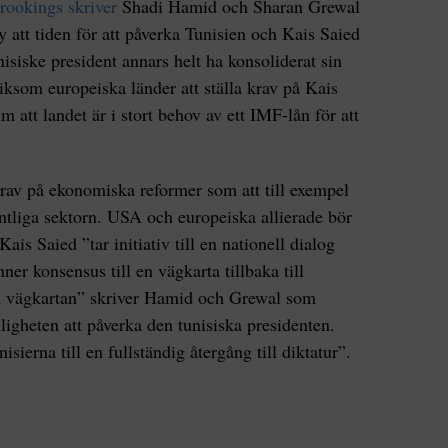
rookings skriver
Shadi Hamid och Sharan Grewal
y att tiden för att påverka Tunisien och Kais Saied
siske president annars helt ha konsoliderat sin
som europeiska länder att ställa krav på Kais
m att landet är i stort behov av ett IMF-lån för att
rav på ekonomiska reformer som att till exempel
ntliga sektorn. USA och europeiska allierade bör
 Kais Saied ”tar initiativ till en nationell dialog
nner konsensus till en vägkarta tillbaka till
n vägkartan” skriver Hamid och Grewal som
ligheten att påverka den tunisiska presidenten.
sierna till en fullständig återgång till diktatur”.