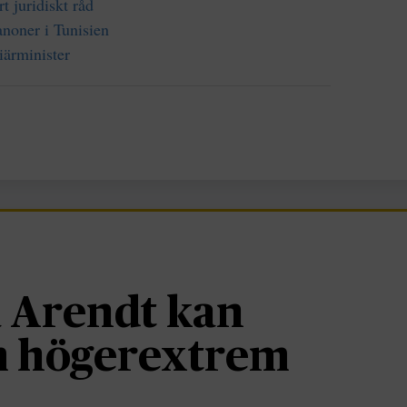
t juridiskt råd
noner i Tunisien
iärminister
 Arendt kan
om högerextrem