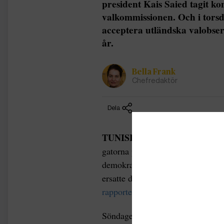
president Kais Saied tagit ko
valkommissionen. Och i torsd
acceptera utländska valobserv
år.
Bella Frank
Chefredaktör
Dela
TUNISIEN |
”Folket vill ha dem
gatorna på söndagen och krävde at
demokratisk riktning. Protester r
ersatte den tidigare oberoende va
rapporterar Reuters
.
Söndagens demonstration var den s