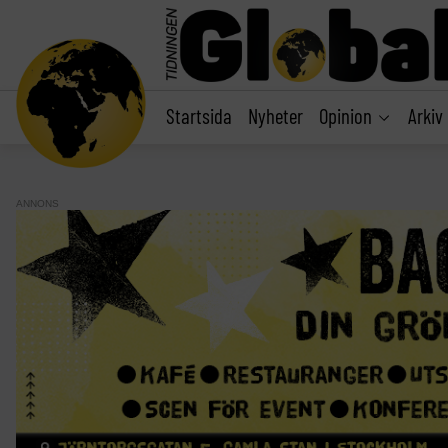
main
content
Startsida
Nyheter
Opinion
Arkiv
ANNONS