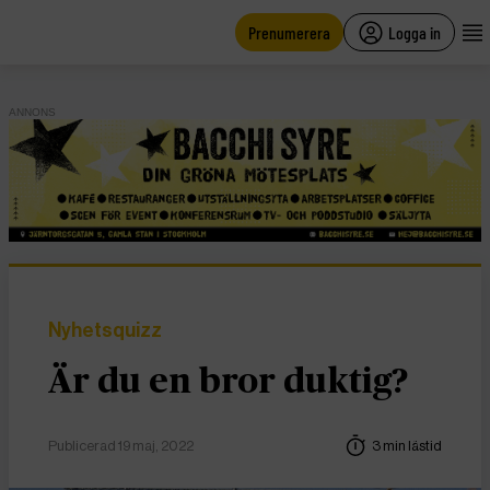
main
content
Prenumerera
Logga in
ANNONS
Nyhetsquizz
Är du en bror duktig?
Publicerad 19 maj, 2022
3 min lästid