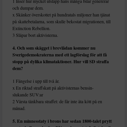
1 Inser hur mycket utsläpp hans många bilar genererar
och dumpar dem.
x Skänker överskottet på hundratals miljoner han tjänat
på skattebetalarna, som skulle bekostat migrationen, till
Extinction Rebellion.
3 Släpar bort aktivisterna.
4. Och som skägget i brevlådan kommer nu
Sverigedemokraterna med ett lagförslag för att få
stopp på dylika klimataktioner. Hur vill SD straffa
dem?
1 Fängelse i upp till två år.
x En riktad straffskatt på aktivisternas bensin-
slukande SUV:ar
2 Värsta tänkbara straffet: de får inte äta kött på en
månad.
5. En minnesstaty i brons har sedan 1800-talet prytt