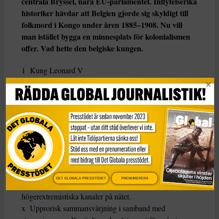
centrala Bryssel, nära EU-parlamentet. Inflytelserika
historiker hävdar att Belgien gjorde sig skyldigt till
folkmord i Kongo under åren 1885–1908. Nu vill
man istället bygga en minnesplats för kolonialismen
offer. Vad hette den belgiske kungen.
1 Kung Leonard V
x Napoleon Bonaparte
3 Kevin De Bruyne
4 Léopold II
6. En medlem i den amerikanska högerextrema
milisen Oath Keepers har erkänt sig skyldig till brott.
Han riskerar att dömas till 9 års fängelse. Vad för
brott rör det sig om?
DET GLOBALA PRESSTÖDET
PRENUMERERA
1 Spridit grov antisemitisk propaganda i
högerextremistiska kanaler på nätet.
x Upprorisk sammansvärjning i samband med