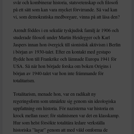
svår och kombinerar historia, statsvetenskap och filosofi
på ett sätt som kan vara mycket förvirrande. Så vad kan
vi, som demokratiska medborgare, vinna på att läsa den?
Arendt föddes i en sekulär tyskjudisk familj år 1906 och
studerade filosofi under Martin Heidegger och Karl
Jaspers innan hon övergick till sionistisk aktivism i Berlin
i början av 1930-talet. Efter en kontakt med gestapo
flydde hon till Frankrike och lämnade Europa 1941 för
USA. Så när hon började forska om boken Origins i
början av 1940-talet var hon inte främmande för
totalitarism.
Totalitarism, menade hon, var en radikalt ny
regeringsform som utmärkte sig genom sin ideologiska
uppfattning om historia. För nazisterna var historia en
krock mellan raser; för stalinismen var det en klasskamp.
Hur som helst försökte totalitära ledare verkställa
historiska ”lagar” genom att med våld omforma de