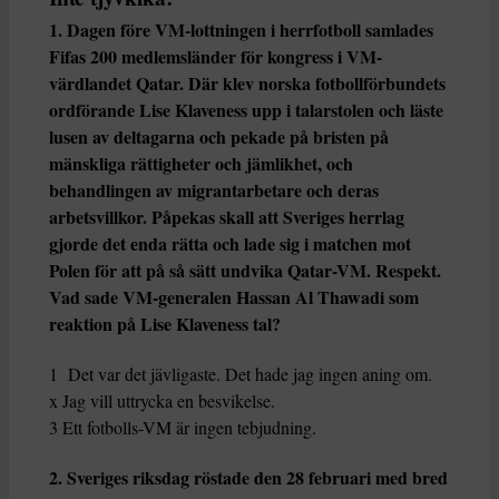
1. Dagen före VM-lottningen i herrfotboll samlades
Fifas 200 medlemsländer för kongress i VM-
värdlandet Qatar. Där klev norska fotbollförbundets
ordförande Lise Klaveness upp i talarstolen och läste
lusen av deltagarna och pekade på bristen på
mänskliga rättigheter och jämlikhet, och
behandlingen av migrantarbetare och deras
arbetsvillkor. Påpekas skall att Sveriges herrlag
gjorde det enda rätta och lade sig i matchen mot
Polen för att på så sätt undvika Qatar-VM. Respekt.
Vad sade VM-generalen Hassan Al Thawadi som
reaktion på Lise Klaveness tal?
1 Det var det jävligaste. Det hade jag ingen aning om.
x Jag vill uttrycka en besvikelse.
3 Ett fotbolls-VM är ingen tebjudning.
2. Sveriges riksdag röstade den 28 februari med bred