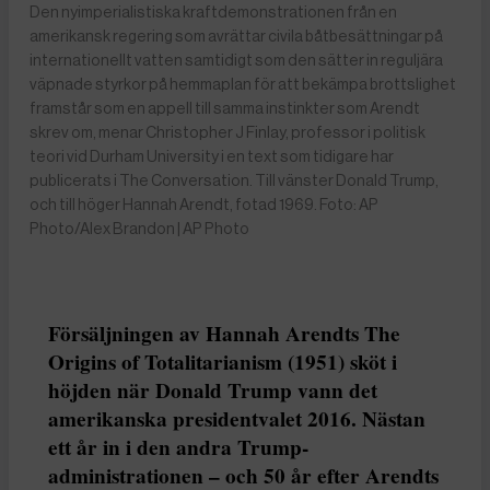
Den nyimperialistiska kraftdemonstrationen från en
amerikansk regering som avrättar civila båtbesättningar på
internationellt vatten samtidigt som den sätter in reguljära
väpnade styrkor på hemmaplan för att bekämpa brottslighet
framstår som en appell till samma instinkter som Arendt
skrev om, menar Christopher J Finlay, professor i politisk
teori vid Durham University i en text som tidigare har
publicerats i The Conversation. Till vänster Donald Trump,
och till höger Hannah Arendt, fotad 1969. Foto: AP
Photo/Alex Brandon | AP Photo
Försäljningen av Hannah Arendts The
Origins of Totalitarianism (1951) sköt i
höjden när Donald Trump vann det
amerikanska presidentvalet 2016. Nästan
ett år in i den andra Trump-
administrationen – och 50 år efter Arendts