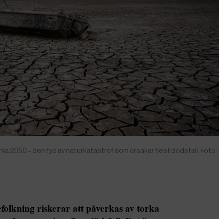
orka 2050 – den typ av naturkatastrof som orsakar flest dödsfall. Foto
folkning riskerar att påverkas av torka