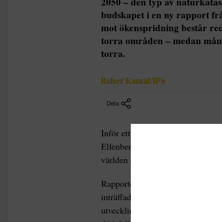
2050 – den typ av naturkatast
budskapet i en ny rapport f
mot ökenspridning består re
torra områden – medan många
torra.
Baher Kamal/IPS
Dela
Inför ett möte inom FN:s konvent
Elfenbenskusten förra veckan, h
världen drabbats av torka i betyd
Rapporten lyfter fram att torka o
inträffade i världen mellan 1970 o
utvecklingsländer. Torka är samtid