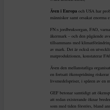
Även i Europa
och USA har prob
människor samt orsakat enorma 
FN:s jordbruksorgan, FAO, varnar 
åkermark – och den pågående avsk
tillsammans med klimatförändring
av mark. Det är också en utveckl
matproduktionen, konstaterar FA
Även den mellanstatliga organisa
en fortsatt ökenspridning riskerar
livsmedelspriser, i spåren av en 
GEF betonar samtidigt att ökens
att redan existerande öknar bred
som med tiden förstörs, bland ann