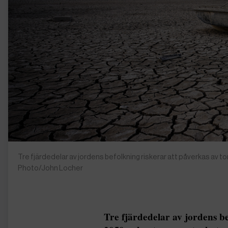
Tre fjärdedelar av jordens befolkning riskerar att påverkas av t
Photo/John Locher
Tre fjärdedelar av jordens be