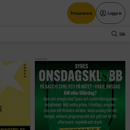
Prenumerera
Logga in
Sök
ANNONS