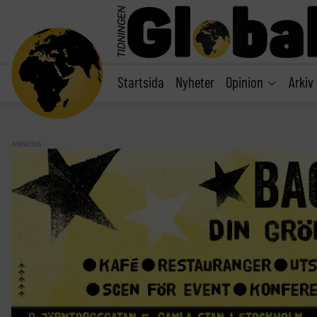
main
content
Startsida
Nyheter
Opinion
Arkiv
ANNONS