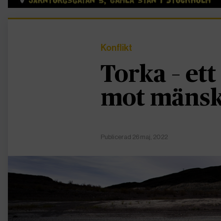
Konflikt
Torka – et
mot mänsk
Publicerad 26 maj, 2022