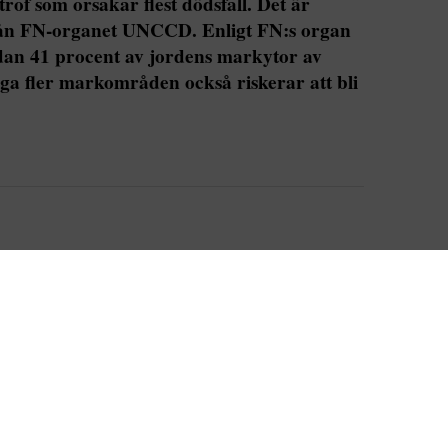
rof som orsakar flest dödsfall. Det är
rån FN-organet UNCCD. Enligt FN:s organ
dan 41 procent av jordens markytor av
 fler markområden också riskerar att bli
ion mot ökenspridning, som avslutades i
ar UNCCD publicerat en ny
rapport
som visar att
ligt högre omfattning sedan millennieskiftet.
rsakade 15 procent av de naturkatastrofer som
ch fram till 2019, i första hand i
igt den typ av naturkatastrof som leder till flest