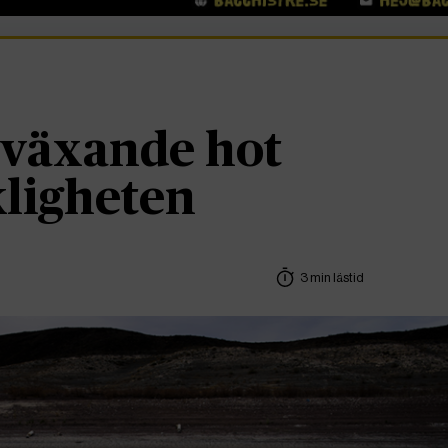
t växande hot
ligheten
3 min lästid