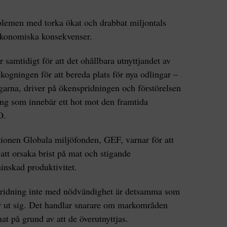
lemen med torka ökat och drabbat miljontals
ekonomiska konsekvenser.
samtidigt för att det ohållbara utnyttjandet av
ogningen för att bereda plats för nya odlingar –
arna, driver på ökenspridningen och förstörelsen
ing som innebär ett hot mot den framtida
O.
tionen Globala miljöfonden, GEF, varnar för att
 att orsaka brist på mat och stigande
minskad produktivitet.
pridning inte med nödvändighet är detsamma som
er ut sig. Det handlar snarare om markområden
at på grund av att de överutnyttjas.