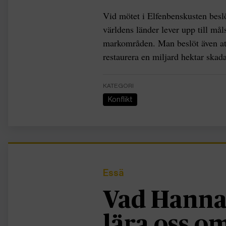
Vid mötet i Elfenbenskusten beslö
världens länder lever upp till mål
markområden. Man beslöt även att
restaurera en miljard hektar skad
KATEGORI
Konflikt
Essä
Vad Hanna
lära oss 