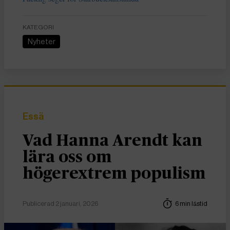
KATEGORI
Nyheter
Essä
Vad Hanna Arendt kan
lära oss om
högerextrem populism
Publicerad 2 januari, 2026
6 min lästid