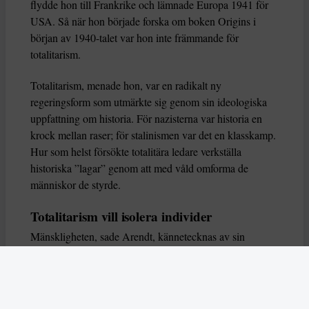
flydde hon till Frankrike och lämnade Europa 1941 för
USA. Så när hon började forska om boken Origins i
början av 1940-talet var hon inte främmande för
totalitarism.
Totalitarism, menade hon, var en radikalt ny
regeringsform som utmärkte sig genom sin ideologiska
uppfattning om historia. För nazisterna var historia en
krock mellan raser; för stalinismen var det en klasskamp.
Hur som helst försökte totalitära ledare verkställa
historiska ”lagar” genom att med våld omforma de
människor de styrde.
Totalitarism vill isolera individer
Mänskligheten, sade Arendt, kännetecknas av sin
oändliga variation – ingen person kan någonsin helt
ersätta en annan. Totalitarism syftade till att förstöra
detta. Den isolerade individer, upplöste de band genom
vilka de förenar och stärker varandra, och försökte