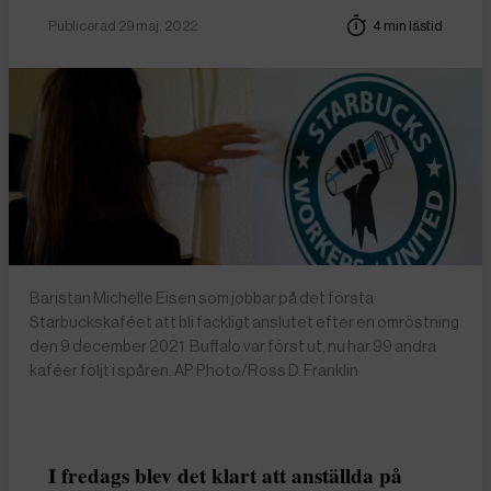
Publicerad 29 maj, 2022
4 min lästid
Baristan Michelle Eisen som jobbar på det första
Starbuckskaféet att bli fackligt anslutet efter en omröstning
den 9 december 2021. Buffalo var först ut, nu har 99 andra
kaféer följt i spåren. AP Photo/Ross D. Franklin
I fredags blev det klart att anställda på