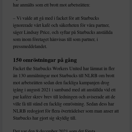
har anmälts som ett brott mot arbetsrätten:
– Vi valde att gå med i facket för att Starbucks
ignorerade vårt kafé och säkerheten för våra partner,
säger Lindsay Price, och syftar på Starbucks anställda
som inom företaget hänvisas till som partner, i
pressmeddelandet.
150 omröstningar på gång
Facket the Starbucks Workers United har lämnat in fler
än 130 anmälningar mot Starbucks till NLRB om brott
mot arbetsrätten sedan den fackliga kampanjen drog
igång i augusti 2021 i samband med att anställda vid ett
par kaféer skrev brev till ledningen och aviserade att de
ville få till stånd en facklig omröstning. Sedan dess har
NLRB redogjort för flera överträdelser som man anser att
Starbucks har gjort sig skyldig till.
Det var den 9 december 2021 som det första