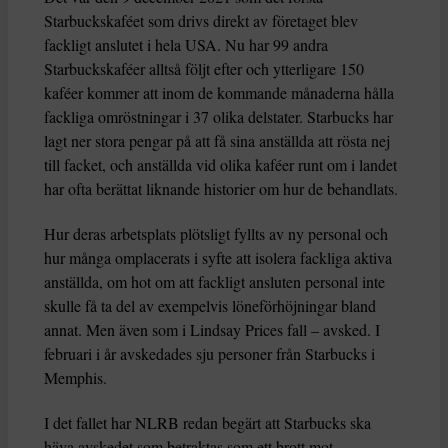
Starbuckskaféet som drivs direkt av företaget blev
fackligt anslutet i hela USA. Nu har 99 andra
Starbuckskaféer alltså följt efter och ytterligare 150
kaféer kommer att inom de kommande månaderna hålla
fackliga omröstningar i 37 olika delstater. Starbucks har
lagt ner stora pengar på att få sina anställda att rösta nej
till facket, och anställda vid olika kaféer runt om i landet
har ofta berättat liknande historier om hur de behandlats.
Hur deras arbetsplats plötsligt fyllts av ny personal och
hur många omplacerats i syfte att isolera fackliga aktiva
anställda, om hot om att fackligt ansluten personal inte
skulle få ta del av exempelvis löneförhöjningar bland
annat. Men även som i Lindsay Prices fall – avsked. I
februari i år avskedades sju personer från Starbucks i
Memphis.
I det fallet har NLRB redan begärt att Starbucks ska
häva avskedet som betraktas som ett brott mot