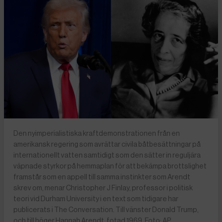
Den nyimperialistiska kraftdemonstrationen från en
amerikansk regering som avrättar civila båtbesättningar på
internationellt vatten samtidigt som den sätter in reguljära
väpnade styrkor på hemmaplan för att bekämpa brottslighet
framstår som en appell till samma instinkter som Arendt
skrev om, menar Christopher J Finlay, professor i politisk
teori vid Durham University i en text som tidigare har
publicerats i The Conversation. Till vänster Donald Trump,
och till höger Hannah Arendt, fotad 1969. Foto: AP