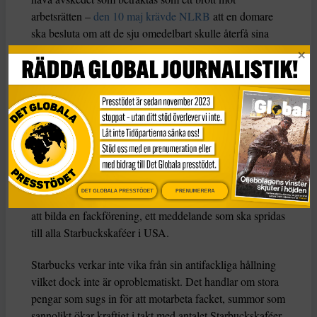
arbetsrätten –
den 10 maj krävde NLRB
att en domare
ska besluta om att de sju omedelbart skulle återfå sina
jobb.
Och den 6 maj utfärdade en chef för NLRB i Buffalo-
regionen ett omfattande klagomål mot Starbucks enligt
vilket företaget ska ha gjort sig skyldig till fler än 200 fall
av brottslig antifacklig verksamhet, något Starbucks
kommer att överklaga.
I klagomålet uppmanades också företagets vd eller vice-
DET GLOBALA PRESSTÖDET
PRENUMERERA
vd spela in ett meddelande om att alla anställda har rätt
att bilda en fackförening, ett meddelande som ska spridas
till alla Starbuckskaféer i USA.
Starbucks verkar inte vika från sin antifackliga hållning
vilket dock inte är oproblematiskt. Det handlar om stora
pengar som sugs in för att motarbeta facket, summor som
sannolikt ökar kraftigt i takt med antalet Starbuckskaféer