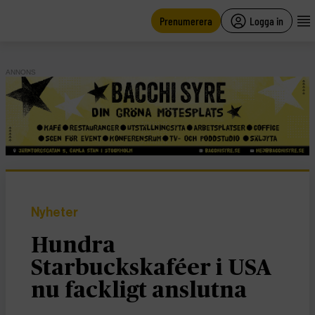
main
content
Prenumerera
Logga in
ANNONS
Nyheter
Hundra
Starbuckskaféer i USA
nu fackligt anslutna