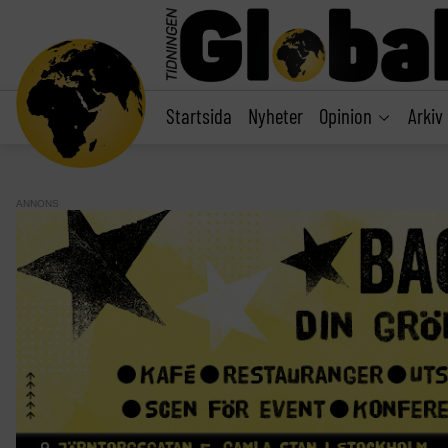
main
content
Startsida
Nyheter
Opinion
Arkiv
ANNONS