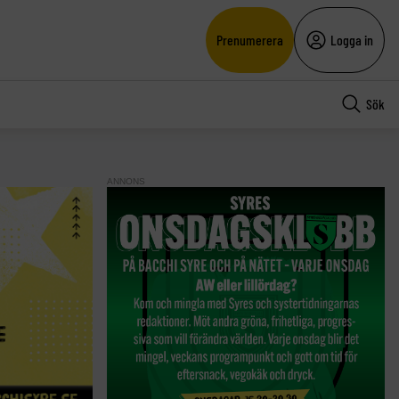
Prenumerera
Logga in
Sök
ANNONS