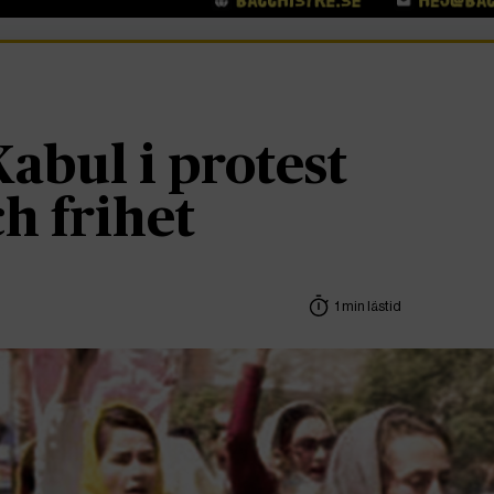
Kabul i protest
h frihet
1 min lästid