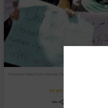
Protester i Kabul. Foto: Pakistan Observer
TT-AFP
Dela