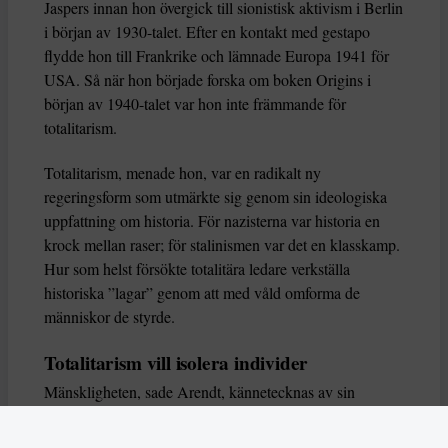
Jaspers innan hon övergick till sionistisk aktivism i Berlin
i början av 1930-talet. Efter en kontakt med gestapo
flydde hon till Frankrike och lämnade Europa 1941 för
USA. Så när hon började forska om boken Origins i
början av 1940-talet var hon inte främmande för
totalitarism.
Totalitarism, menade hon, var en radikalt ny
regeringsform som utmärkte sig genom sin ideologiska
uppfattning om historia. För nazisterna var historia en
krock mellan raser; för stalinismen var det en klasskamp.
Hur som helst försökte totalitära ledare verkställa
historiska ”lagar” genom att med våld omforma de
människor de styrde.
Totalitarism vill isolera individer
Mänskligheten, sade Arendt, kännetecknas av sin
oändliga variation – ingen person kan någonsin helt
ersätta en annan. Totalitarism syftade till att förstöra