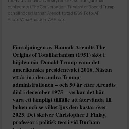
teori vid Durham University i en text som tidigare har
publicerats i The Conversation. Till vänster Donald Trump,
och till höger Hannah Arendt, fotad 1969. Foto: AP
Photo/Alex Brandon | AP Photo
Försäljningen av Hannah Arendts The
Origins of Totalitarianism (1951) sköt i
höjden när Donald Trump vann det
amerikanska presidentvalet 2016. Nästan
ett år in i den andra Trump-
administrationen – och 50 år efter Arendts
död i december 1975 – verkar det här
vara ett lämpligt tillfälle att återvända till
boken och se vilket ljus den kastar över
2025. Det skriver Christopher J Finlay,
professor i politisk teori vid Durham