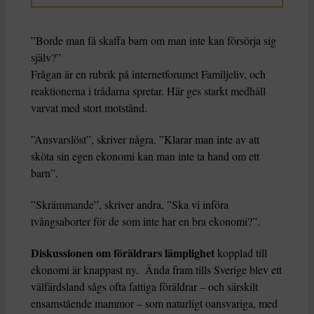
”Borde man få skaffa barn om man inte kan försörja sig
själv?”
Frågan är en rubrik på internetforumet Familjeliv, och
reaktionerna i trådarna spretar. Här ges starkt medhåll
varvat med stort motstånd.
”Ansvarslöst”, skriver några. ”Klarar man inte av att
sköta sin egen ekonomi kan man inte ta hand om ett
barn”.
”Skrämmande”, skriver andra, ”Ska vi införa
tvångsaborter för de som inte har en bra ekonomi?”.
Diskussionen om föräldrars lämplighet
kopplad till
ekonomi är knappast ny. Ända fram tills Sverige blev ett
välfärdsland sågs ofta fattiga föräldrar – och särskilt
ensamstående mammor – som naturligt oansvariga, med