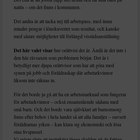
nattis – om det finns i kommunen.
Det andra är att tacka nej till arbetspass, med ännu
mindre pengar i lönekuvertet som resultat, och kanske
med sämre möjligheter till förlängd visstidsanställning.
Det här valet visar
hur orättvist det är. Ändå är det inte i
den här rävsaxen som problemen börjar. Det är i
betydligt mer djupa orättvisor som har att göra med
synen på jobb och föräldraskap där arbetarkvinnor
liksom inte räknas in.
För det borde ju gå att ha en arbetsmarknad som fungerar
för arbetarkvinnor – också ensamstående sådana med
små barn. Och det borde vara självklart att barnomsorg
finns efter behov i hela landet så att alla familjer – oavsett
föräldrarnas yrken – kan klara sig ekonomiskt och lösa
sina livspussel.
Vi måste sluta att instinktivt lägga skulden på de fattiga