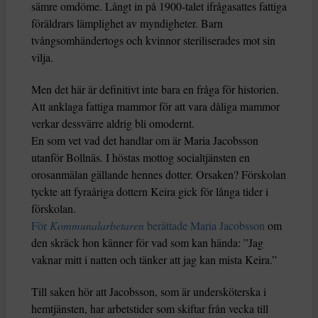
sämre omdöme. Långt in på 1900-talet ifrågasattes fattiga
föräldrars lämplighet av myndigheter. Barn
tvångsomhändertogs och kvinnor steriliserades mot sin
vilja.
Men det här är definitivt inte bara en fråga för historien.
Att anklaga fattiga mammor för att vara dåliga mammor
verkar dessvärre aldrig bli omodernt.
En som vet vad det handlar om är Maria Jacobsson
utanför Bollnäs. I höstas mottog socialtjänsten en
orosanmälan gällande hennes dotter. Orsaken? Förskolan
tyckte att fyraåriga dottern Keira gick för långa tider i
förskolan.
För
Kommunalarbetaren
berättade Maria Jacobsson
om
den skräck hon känner för vad som kan hända: ”Jag
vaknar mitt i natten och tänker att jag kan mista Keira.”
Till saken hör att Jacobsson, som är undersköterska i
hemtjänsten, har arbetstider som skiftar från vecka till