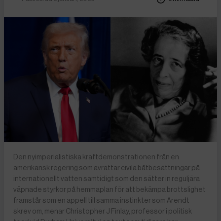
Den nyimperialistiska kraftdemonstrationen från en
amerikansk regering som avrättar civila båtbesättningar på
internationellt vatten samtidigt som den sätter in reguljära
väpnade styrkor på hemmaplan för att bekämpa brottslighet
framstår som en appell till samma instinkter som Arendt
skrev om, menar Christopher J Finlay, professor i politisk