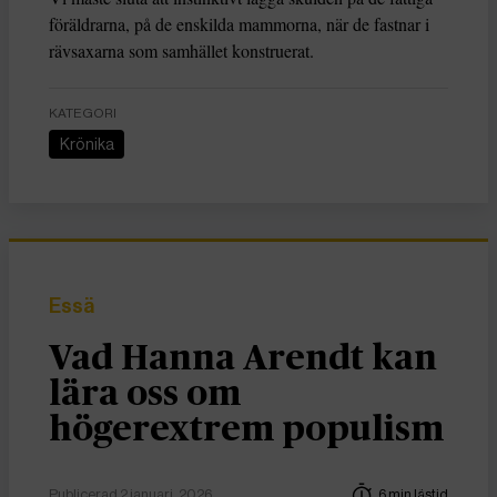
föräldrarna, på de enskilda mammorna, när de fastnar i
rävsaxarna som samhället konstruerat.
KATEGORI
Krönika
Essä
Vad Hanna Arendt kan
lära oss om
högerextrem populism
Publicerad 2 januari, 2026
6 min lästid