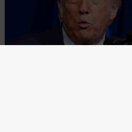
Den nyimperialistiska kraftdemonstrationen från en amerikansk r