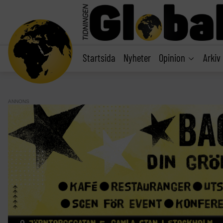
main
content
Startsida
Nyheter
Opinion
Arkiv
ANNONS