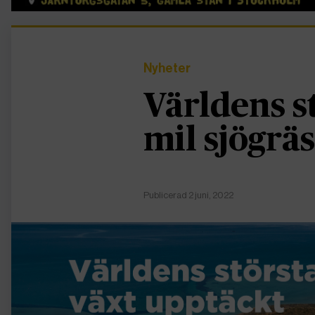
Nyheter
Världens st
mil sjögräs
Publicerad 2 juni, 2022