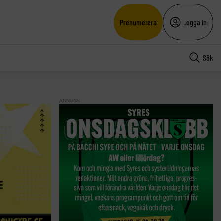
Prenumerera
Logga in
Sök
ANNONS