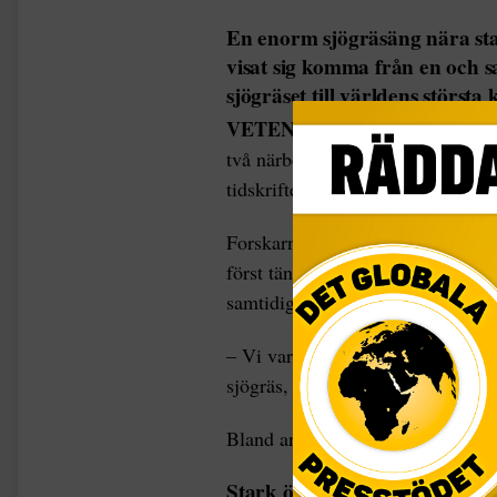
En enorm sjögräsäng nära sta
visat sig komma från en och s
sjögräset till världens största
VETENSKAP |
Växten sträcker 
två närbesläktade arter. Dess till
tidskriften
Science
.
Forskarna från The University of
först tänkt studera hur genetiskt
samtidigt en känsla att just ängen
– Vi var lite misstänksamma efte
sjögräs, säger forskaren Martin Br
Bland annat blommar och fröar vä
Stark överlevnad