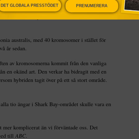
DET GLOBALA PRESSTÖDET
PRENUMERERA
 information om vilka växter som kan användas för
xter som är bra på att stå emot hot som till
onia australis, med 40 kromosomer i stället för
två år sedan.
älften av kromosomerna kommit från den vanliga
rån en okänd art. Den verkar ha bidragit med en
ersom hybriden tagit över på ett så stort område.
 alla tio ängar i Shark Bay-området skulle vara en
et mer komplicerat än vi förväntade oss. Det
ed till
ABC
.