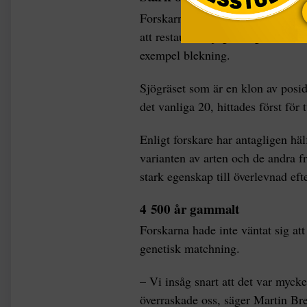
Forskarnas rön var tänkta att ge
att restaurera sjögräsängar med vä
exempel blekning.
Sjögräset som är en klon av posid
det vanliga 20, hittades först för 
Enligt forskare har antagligen h
varianten av arten och de andra f
stark egenskap till överlevnad eft
4 500 år gammalt
Forskarna hade inte väntat sig att
genetisk matchning.
– Vi insåg snart att det var myck
överraskade oss, säger Martin Bre