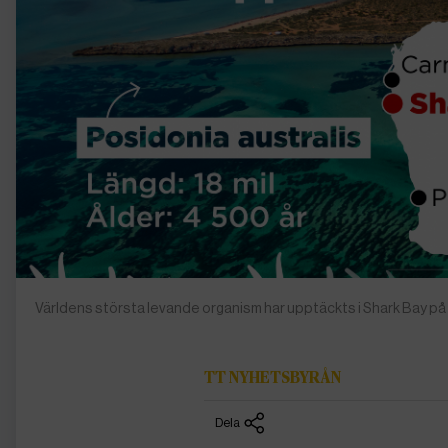
Världens största levande organism har upptäckts i Shark Bay på
TT NYHETSBYRÅN
Dela