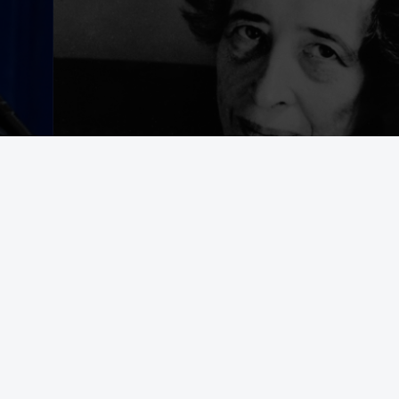
egering som avrättar civila båtbesättningar på internationellt vatten