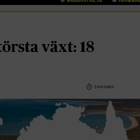
örsta växt: 18
3 min lästid