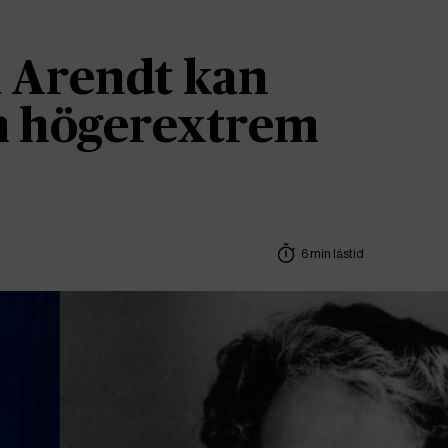
 Arendt kan
om högerextrem
6 min lästid