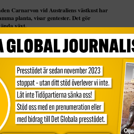
den Carnarvon vid Australiens västkust har
amma planta, visar gentester. Det gör
 kända växt.
sig över mer än 18 mil och tros vara en hybrid av
växt verkar vara närmast ostoppbar, skriver
 Western Australia och Flinders University hade
 mångskiftande sjögräsängarna är, men det fanns
 i grunda Shark Bay skilde sig från andra.
rsom växten där inte beter sig sig som normalt
eed vid Flinders University, till
ABC News
.
xten inte lika mycket som vanligt sjögräs.