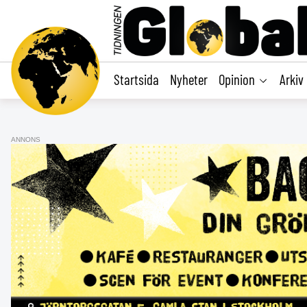
main
content
Startsida
Nyheter
Opinion
Arkiv
ANNONS