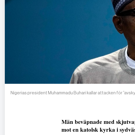
Nigerias president Muhammadu Buhari kallar attacken för ”avsky
Män beväpnade med skjutvape
mot en katolsk kyrka i sydvä