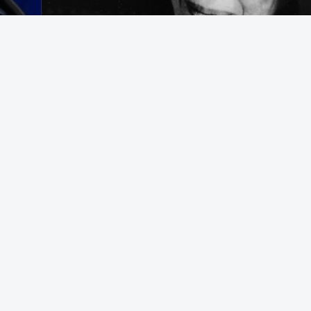
egering som avrättar civila båtbesättningar på internationellt vatten
t bekämpa brottslighet framstår som en appell till samma instinkter 
d Durham University i en text som tidigare har publicerats i The Convers
. Foto: AP Photo/Alex Brandon | AP Photo