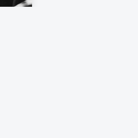
 samtidigt
som Arendt
ation. Till