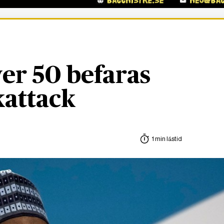
ver 50 befaras
kattack
1 min lästid