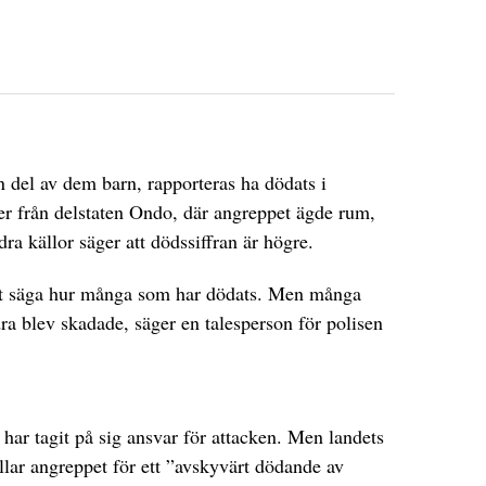
 del av dem barn, rapporteras ha dödats i
DET GLOBALA PRESSTÖDET
PRENUMERERA
er från delstaten Ondo, där angreppet ägde rum,
ra källor säger att dödssiffran är högre.
r att säga hur många som har dödats. Men många
dra blev skadade, säger en talesperson för polisen
har tagit på sig ansvar för attacken. Men landets
ar angreppet för ett ”avskyvärt dödande av