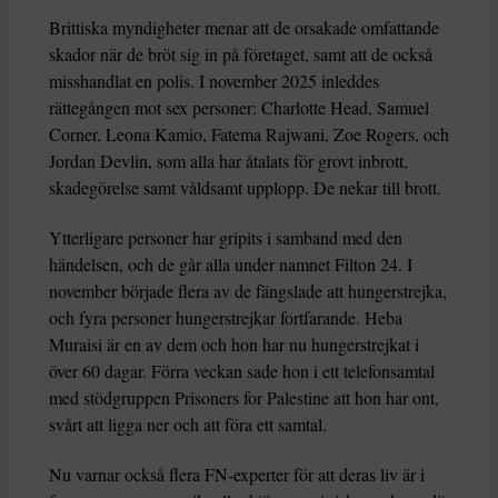
Brittiska myndigheter menar att de orsakade omfattande
skador när de bröt sig in på företaget, samt att de också
misshandlat en polis. I november 2025 inleddes
rättegången mot sex personer: Charlotte Head, Samuel
Corner, Leona Kamio, Fatema Rajwani, Zoe Rogers, och
Jordan Devlin, som alla har åtalats för grovt inbrott,
skadegörelse samt våldsamt upplopp. De nekar till brott.
Ytterligare personer har gripits i samband med den
händelsen, och de går alla under namnet Filton 24. I
november började flera av de fängslade att hungerstrejka,
och fyra personer hungerstrejkar fortfarande. Heba
Muraisi är en av dem och hon har nu hungerstrejkat i
över 60 dagar. Förra veckan sade hon i ett telefonsamtal
med stödgruppen Prisoners for Palestine att hon har ont,
svårt att ligga ner och att föra ett samtal.
Nu varnar också flera FN-experter för att deras liv är i