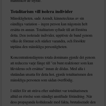
människor de styrde.
Totalitarism vill isolera individer
Mänskligheten, sade Arendt, kännetecknas av sin
oändliga variation – ingen person kan någonsin helt
ersätta en annan. Totalitarism syftade till att förstöra
detta. Den isolerade individer, upplöste de band genom
vilka de förenar och stärker varandra, och försökte
utplåna den mänskliga personligheten.
Koncentrationslägrens totala dominans gjorde det genom
att reducera varje fånge till ”en bunt reaktioner som kan
likvideras och ersättas” innan de dödas. Med alla i
slutändan utsatta för detta hot, gjorde totalitarismen den
mänskliga personen som sådan överflödig.
I stället för att sträva efter stabilitet var totalitarismen
alltid en rörelse som ständigt anstiftade förändring. När
dess propaganda kolliderade med fakta, brutaliserade den