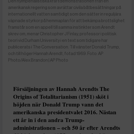
Den nyimperialistiska kraftdemonstrationen från en
amerikansk regering som avrättar civila båtbesättningar på
internationellt vatten samtidigt som den sätter in reguljära
väpnade styrkor på hemmaplan för att bekämpa brottslighet
framstår som en appell till samma instinkter som Arendt
skrev om, menar Christopher J Finlay, professor i politisk
teori vid Durham University i en text som tidigare har
publicerats i The Conversation. Till vänster Donald Trump,
och till höger Hannah Arendt, fotad 1969. Foto: AP
Photo/Alex Brandon | AP Photo
Försäljningen av Hannah Arendts The
Origins of Totalitarianism (1951) sköt i
höjden när Donald Trump vann det
amerikanska presidentvalet 2016. Nästan
ett år in i den andra Trump-
administrationen – och 50 år efter Arendts