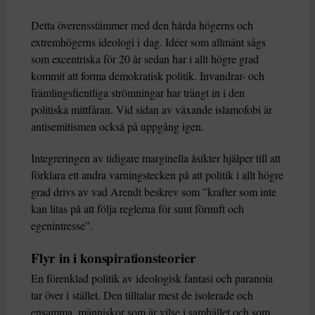
Detta överensstämmer med den hårda högerns och
extremhögerns ideologi i dag. Idéer som allmänt sågs
som excentriska för 20 år sedan har i allt högre grad
kommit att forma demokratisk politik. Invandrar- och
främlingsfientliga strömningar har trängt in i den
politiska mittfåran. Vid sidan av växande islamofobi är
antisemitismen också på uppgång igen.
Integreringen av tidigare marginella åsikter hjälper till att
förklara ett andra varningstecken på att politik i allt högre
grad drivs av vad Arendt beskrev som ”krafter som inte
kan litas på att följa reglerna för sunt förnuft och
egenintresse”.
Flyr in i konspirationsteorier
En förenklad politik av ideologisk fantasi och paranoia
tar över i stället. Den tilltalar mest de isolerade och
ensamma, människor som är vilse i samhället och som