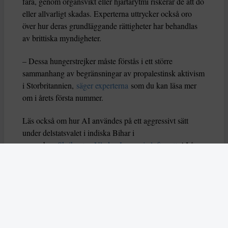
fara, genom organsvikt eller hjärtarytmi riskerar de att dö
eller allvarligt skadas. Experterna uttrycker också oro
över hur deras grundläggande rättigheter har behandlas
av brittiska myndigheter.
– Dessa hungerstrejker måste förstås i ett större
sammanhang av begränsningar av propalestinsk aktivism
i Storbritannien,
säger experterna
som du kan läsa mer
om i årets första nummer.
Läs också om hur AI användes på ett aggressivt sätt
under delstatsvalet i indiska Bihar i
november.
Skribenten Vladan Lausevic lyfter att
AI å
ena sidan kan bidra till att sprida viktig information och
öka politiskt deltagande, men å andra sidan också kan
orsaka problem om den missbrukas. Han skriver: ”Utan
tydliga regler, etiska riktlinjer och system för att granska
falskt innehåll kan AI i sin värsta form stärka just
diktaturer och auktoritära system istället för att förnya