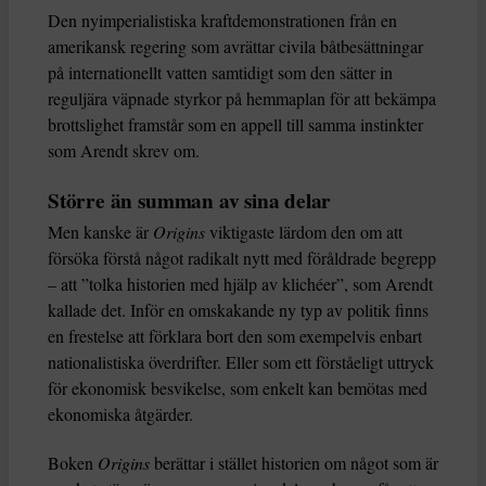
Den nyimperialistiska kraftdemonstrationen från en
amerikansk regering som avrättar civila båtbesättningar
på internationellt vatten samtidigt som den sätter in
reguljära väpnade styrkor på hemmaplan för att bekämpa
brottslighet framstår som en appell till samma instinkter
som Arendt skrev om.
Större än summan av sina delar
Men kanske är
Origins
viktigaste lärdom den om att
försöka förstå något radikalt nytt med föråldrade begrepp
– att ”tolka historien med hjälp av klichéer”, som Arendt
kallade det. Inför en omskakande ny typ av politik finns
en frestelse att förklara bort den som exempelvis enbart
nationalistiska överdrifter. Eller som ett förståeligt uttryck
för ekonomisk besvikelse, som enkelt kan bemötas med
ekonomiska åtgärder.
Boken
Origins
berättar i stället historien om något som är