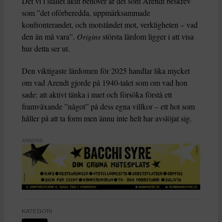
Det vi i stället akut behöver är det som Arendt beskrev
som ”det oförberedda, uppmärksammade
konfronterandet, och motståndet mot, verkligheten – vad
den än må vara”.
Origins
största lärdom ligger i att visa
hur detta ser ut.
Den viktigaste lärdomen för 2025 handlar lika mycket
om vad Arendt gjorde på 1940-talet som om vad hon
sade: att aktivt tänka i nuet och försöka förstå ett
framväxande ”något” på dess egna villkor – ett hot som
håller på att ta form men ännu inte helt har avslöjat sig.
ANNONS
KATEGORI