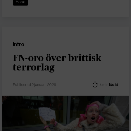
Essä
Intro
FN-oro över brittisk
terrorlag
Publicerad 2 januari, 2026
4 min lästid