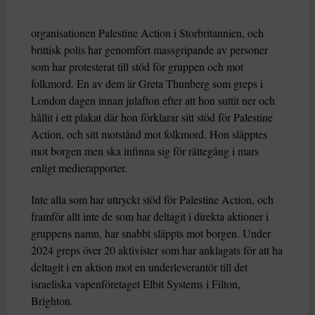
organisationen Palestine Action i Storbritannien, och
brittisk polis har genomfört massgripande av personer
som har protesterat till stöd för gruppen och mot
folkmord. En av dem är Greta Thunberg som greps i
London dagen innan julafton efter att hon suttit ner och
hållit i ett plakat där hon förklarar sitt stöd för Palestine
Action, och sitt motstånd mot folkmord. Hon släpptes
mot borgen men ska infinna sig för rättegång i mars
enligt medierapporter.
Inte alla som har uttryckt stöd för Palestine Action, och
framför allt inte de som har deltagit i direkta aktioner i
gruppens namn, har snabbt släppts mot borgen. Under
2024 greps över 20 aktivister som har anklagats för att ha
deltagit i en aktion mot en underleverantör till det
israeliska vapenföretaget Elbit Systems i Filton,
Brighton.