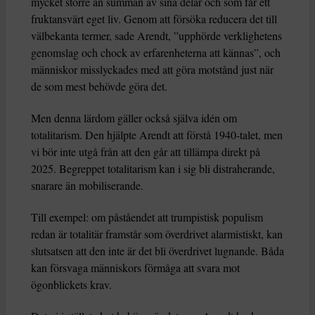
mycket större än summan av sina delar och som får ett
fruktansvärt eget liv. Genom att försöka reducera det till
välbekanta termer, sade Arendt, ”upphörde verklighetens
genomslag och chock av erfarenheterna att kännas”, och
människor misslyckades med att göra motstånd just när
de som mest behövde göra det.
Men denna lärdom gäller också själva idén om
totalitarism. Den hjälpte Arendt att förstå 1940-talet, men
vi bör inte utgå från att den går att tillämpa direkt på
2025. Begreppet totalitarism kan i sig bli distraherande,
snarare än mobiliserande.
Till exempel: om påståendet att trumpistisk populism
redan är totalitär framstår som överdrivet alarmistiskt, kan
slutsatsen att den inte är det bli överdrivet lugnande. Båda
kan försvaga människors förmåga att svara mot
ögonblickets krav.