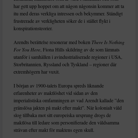
har gett upp hoppet om att någon någonsin kommer att ta
itu med deras verkliga intressen och bekymmer. Ständigt
frustrerade av verkligheten söker de i stället flykt i
konspirationsteorier.
Arendts berättelse resonerar med boken
There Is Nothing
For You Here
, Fiona Hills skildring av de som lämnats
utanför i samhällen i avindustrialiserade regioner i USA,
Storbritannien, Ryssland och Tyskland – regioner där
extremhögern har vuxit.
I början av 1900-talets Europa spreds liknande
erfarenheter av maktlöshet vid sidan av den
imperialistiska omfamningen av vad Arendt kallade ”den
gränslösa jakten på makt efter makt”. När kolonialt våld
slog tillbaka mot sitt europeiska ursprung drogs de
maktlösa till ledare som personifierade den våldsamma
strävan efter makt för maktens egen skull.