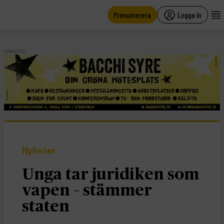
main
content
Prenumerera
Logga in
ANNONS
Nyheter
Unga tar juridiken som
vapen – stämmer
staten