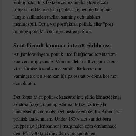
verkligheten tills fakta överensstämde. Dess ideala
subjekt trodde inte bara på dess lögner: de fann inte
längre skillnaden mellan sanning och falskhet
meningsfull. Detta var postfaktisk politik, eller ”post-
sanningspolitik”, i sin mest extrema form.
Sunt förnuft kommer inte att rädda oss
Att jämföra dagens politik med fullfjädrad totalitarism
kan vara upplysande. Men om det är allt vi gör riskerar
vi att förbise Arendts mer subtila lärdomar om
varningstecken som kan hjälpa oss att bedöma hot mot
demokratin.
Det första är att politisk katastrof inte alltid kännetecknas
av stora frågor, utan uppstår när till synes triviala
händelser ibland möts. Det bästa exemplet för Arendt var
politisk antisemitism. Under 1800-talet var det bara
grupper av galenpannor i marginalen som omfamnade
den. På 1930-talet drev den världspolitiken.