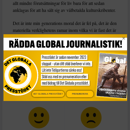
allt mindre förutsättningar för liv bara för att sedan
anklagas för att ha sålt sig av välbetalda kulturskribenter.
Det är inte min generations moral det är fel på, det är den
materiella verklighetens ramar inom vilka vi är fast det är
fel på. Det globala, nyliberala marknadssamhället måste
bytas ut mot mindre demokratiska samhällen, där ekologi
och mänskliga rättigheter är självklara grundpelare. Där
ingen behöver sälja sig för att betala hyran, då
basinkomst täcker det behovet och lämnar utrymme åt
viktigare åtagande som att ställa om samhället till ett
fungerande, hållbart sådant, där gigekonomin är ett
minne blott och kulturen kan blomstra utan betalda
samarbeten.
DET GLOBALA PRESSTÖDET
PRENUMERERA