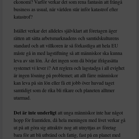
ekonomi? Varför verkar det som rena fantasin att frångå
business as usual, när världen står inför katastrof efter
katastrof?
Istället verkar det alldeles självklart att företagen äger
rätten att sätta arbetsmarknadens och samtidskulturens
standard och att villkoren är så förkastliga att hela EU
måste gå in med lagstiftning så att människor ska kunna
leva av sin lön. Är det ingen som då börjar ifrågasätta
systemet vi lever i? Att reglera och lagstadga i all evighet
är ingen lösning på problemet; att allt färre människor
kan leva på sin lön eller få ett jobb över huvud taget
samtidigt som de rika bli rikare och planeten alltmer
utarmad.
Det är inte underligt
att unga människor inte har något
hopp för framtiden, då hela meningen med livet verkar gå
ut på att göra sig attraktiv nog att utnyttjas av företag
bara för att bli utbränd och fattig, fast på en planet med