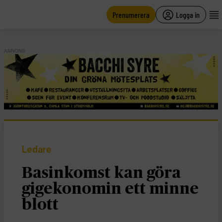
main
content
Prenumerera
Logga in
ANNONS
Ledare
Basinkomst kan göra
gigekonomin ett minne
blott