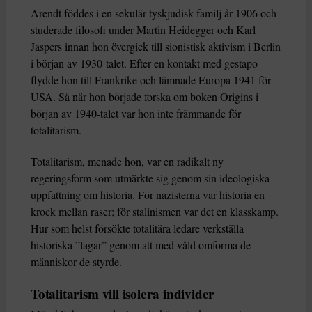
Arendt föddes i en sekulär tyskjudisk familj år 1906 och
studerade filosofi under Martin Heidegger och Karl
Jaspers innan hon övergick till sionistisk aktivism i Berlin
i början av 1930-talet. Efter en kontakt med gestapo
flydde hon till Frankrike och lämnade Europa 1941 för
USA. Så när hon började forska om boken Origins i
början av 1940-talet var hon inte främmande för
totalitarism.
Totalitarism, menade hon, var en radikalt ny
regeringsform som utmärkte sig genom sin ideologiska
uppfattning om historia. För nazisterna var historia en
krock mellan raser; för stalinismen var det en klasskamp.
Hur som helst försökte totalitära ledare verkställa
historiska ”lagar” genom att med våld omforma de
människor de styrde.
Totalitarism vill isolera individer