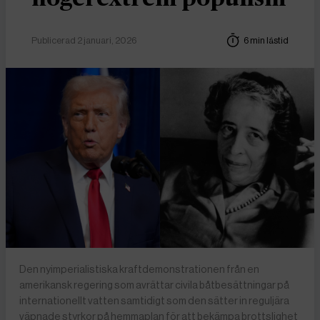
Publicerad 2 januari, 2026
6 min lästid
Den nyimperialistiska kraftdemonstrationen från en
amerikansk regering som avrättar civila båtbesättningar på
internationellt vatten samtidigt som den sätter in reguljära
väpnade styrkor på hemmaplan för att bekämpa brottslighet