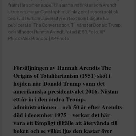
framstår som en appell till samma instinkter som Arendt
skrev om, menar Christopher J Finlay, professor i politisk
teori vid Durham University i en text som tidigare har
publicerats i The Conversation. Till vänster Donald Trump,
och till höger Hannah Arendt, fotad 1969. Foto: AP
Photo/Alex Brandon | AP Photo
Försäljningen av Hannah Arendts The
Origins of Totalitarianism (1951) sköt i
höjden när Donald Trump vann det
amerikanska presidentvalet 2016. Nästan
ett år in i den andra Trump-
administrationen – och 50 år efter Arendts
död i december 1975 – verkar det här
vara ett lämpligt tillfälle att återvända till
boken och se vilket ljus den kastar över