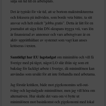
sälja sin tid till en arbetsplats.
Det är typiskt för vår tid, att se bortom maktstrukturerna
och fokusera på individen, som borde veta bättre, ta sitt
ansvar och helt enkelt ”jobba gratis”. Detta är lätt för en
journalist att säga från DN-skrapans trygga vrå, vars lön
är finansierad av annonser och vars arbetsgivare är en
aktiv upprätthållare av systemet som vagt kan anses
kritiseras i texten.
Samtidigt har EU lagstadgat
om minimilön och vill få
Sverige med på tåget, något LO slår ifrån sig som ett
bakslag för fackligt arbete i Sverige, då minimilönen kan
användas som ursäkt för att inte förhandla med arbetarna.
Jag förstår kritiken, både mot gigekonomins sell-out-
tvång och lagstadgade minimilöner, men jag vill höra om
alternativen. Hur skulle det vara om vi bytte ut
minimilönen mot basinkomst och gigekonomi med lokal