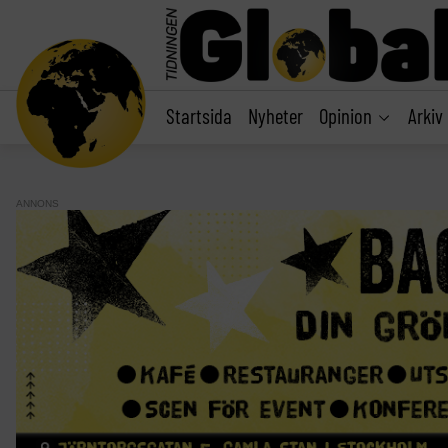
main
content
Startsida
Nyheter
Opinion
Arkiv
ANNONS