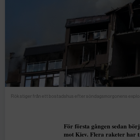
Rök stiger från ett bostadshus efter söndagsmorgonens explosi
För första gången sedan börj
mot Kiev. Flera raketer har t