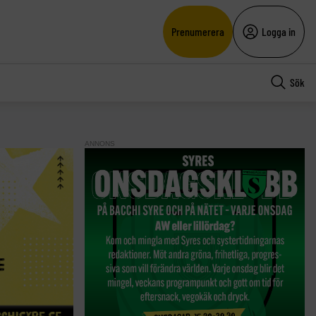
Prenumerera
Logga in
Sök
ANNONS