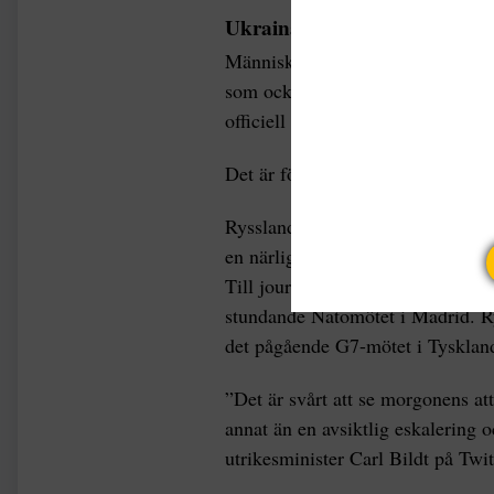
Ukraina i fokus på G7
Människor bör omedelbart uppsök
som också varnar för att publicer
officiell information från myndigh
Det är första gången sedan den 5 
Ryssland förnekar att man beskjut
en närliggande vapenfabrik.
Till journalister säger Klitjko at
stundande Natomötet i Madrid. Ry
det pågående G7-mötet i Tysklan
”Det är svårt att se morgonens a
annat än en avsiktlig eskalering o
utrikesminister Carl Bildt på Twit