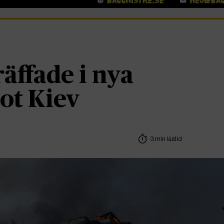
räffade i nya
ot Kiev
3 min lästid