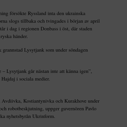
ing försökte Ryssland inta den ukrainska
na slogs tillbaka och tvingades i början av april
 står i dag i regionen Donbass i öst, där staden
i ryska händer.
sk grannstad Lysytjank som under söndagen
 – Lysytjank går nästan inte att känna igen”,
Hajdaj i sociala medier.
na Avdiivka, Kostiantynivka och Kurakhove under
 och robotbeskjutning, uppger guvernören Pavlo
nska nyhetsbyrån Ukrinform.