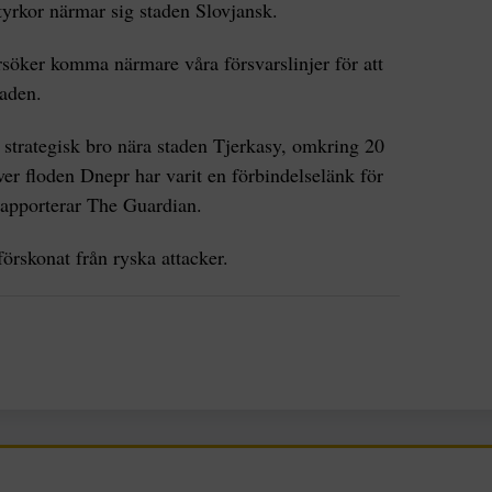
tyrkor närmar sig staden Slovjansk.
örsöker komma närmare våra försvarslinjer för att
taden.
n strategisk bro nära staden Tjerkasy, omkring 20
er floden Dnepr har varit en förbindelselänk för
 rapporterar The Guardian.
 förskonat från ryska attacker.