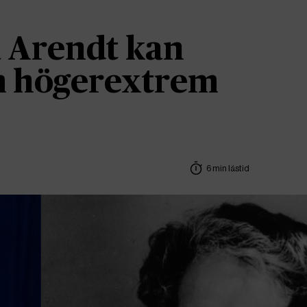
 Arendt kan
om högerextrem
6 min lästid