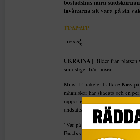
bostadshus nära stadskärnan
invånarna att vara på sin va
TT-AP-AFP
Dela
UKRAINA |
Bilder från platsen 
som stiger från husen.
Minst 14 raketer träffade Kiev p
människor har skadats och en pers
rapporterar The Guardian. Bland
undsatts från rasmassorna, uppger
”Var på er vakt, följ grundläggan
Facebook invånarna efter morgone