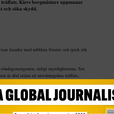
 träffats. Kievs borgmästare uppmanar
kt och söka skydd.
visar fasader med urblåsta fönster och tjock rök
å söndagsmorgonen, enligt myndigheterna. Sex
on är död sedan ett niovåningshus träffats,
 annat har en sjuårig flicka och hennes mamma
 borgmästaren Vitalij Klitjko.
de regler som kan rädda liv”, uppmanar Klitjko på
ns ryska attacker.