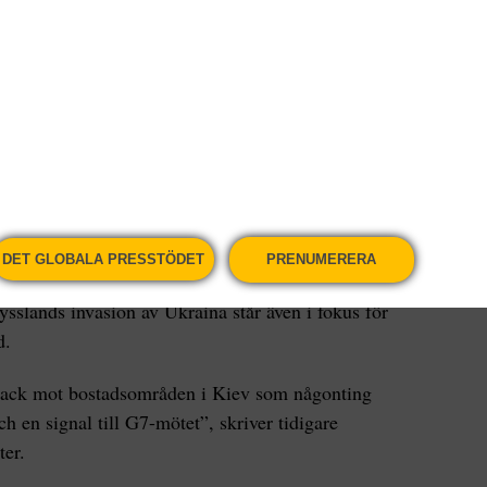
a skyddsrum när de hör larmet, manar Klitjko,
a bilder omedelbart efter explosioner, utan invänta
eter. Över 200 lägenheter är förstörda, säger han.
juni som Kiev har utsatts för ryska flygangrepp.
it civila mål, men meddelar att man slagit till mot
DET GLOBALA PRESSTÖDET
PRENUMERERA
t det ”kanske är en symbolisk attack” inför det
sslands invasion av Ukraina står även i fokus för
d.
ttack mot bostadsområden i Kiev som någonting
ch en signal till G7-mötet”, skriver tidigare
ter.