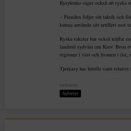
Kyrylenko säger också att ryska s
– Fienden följer sin taktik och f
kunna använda sitt artilleri mot s
Ryska raketer har också träffat e
landmil sydväst om Kiev. Bron öv
regioner i väst och fronten i öst,
Tjerkasy har hittills varit relativt
KATEGORI
Nyheter