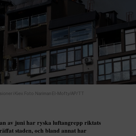
oner i Kiev. Foto: Nariman El-Mofty/AP/TT
an av juni har ryska luftangrepp riktats
räffat staden, och bland annat har