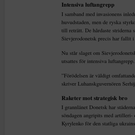
Intensiva luftangrepp
I samband med invasionens inledn
huvudstaden, men de ryska styrkor
till reträtt. De hårdaste striderna
Sievjerodonetsk precis har fallit 
Nu står slaget om Sievjerodonet
utsattes för intensiva luftangrepp.
”Förödelsen är väldigt omfattande
skriver Luhanskguvernören Serhij 
Raketer mot strategisk bro
I grannlänet Donetsk har städer
söndagen angripits med artilleri-
Kyrylenko för den statliga ukrai