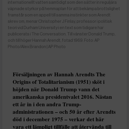
internationellt vatten samtidigt som den sätter in reguljära
väpnade styrkor på hemmaplan för att bekämpa brottslighet
framstår som en appell till samma instinkter som Arendt
skrev om, menar Christopher J Finlay, professor i politisk
teori vid Durham University i en text som tidigare har
publicerats i The Conversation. Till vänster Donald Trump,
och till höger Hannah Arendt, fotad 1969. Foto: AP
Photo/Alex Brandon | AP Photo
Försäljningen av Hannah Arendts The
Origins of Totalitarianism (1951) sköt i
höjden när Donald Trump vann det
amerikanska presidentvalet 2016. Nästan
ett år in i den andra Trump-
administrationen – och 50 år efter Arendts
död i december 1975 – verkar det här
vara ett lämpligt tillfälle att återvända till