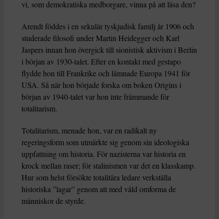
vi, som demokratiska medborgare, vinna på att läsa den?
Arendt föddes i en sekulär tyskjudisk familj år 1906 och
studerade filosofi under Martin Heidegger och Karl
Jaspers innan hon övergick till sionistisk aktivism i Berlin
i början av 1930-talet. Efter en kontakt med gestapo
flydde hon till Frankrike och lämnade Europa 1941 för
USA. Så när hon började forska om boken Origins i
början av 1940-talet var hon inte främmande för
totalitarism.
Totalitarism, menade hon, var en radikalt ny
regeringsform som utmärkte sig genom sin ideologiska
uppfattning om historia. För nazisterna var historia en
krock mellan raser; för stalinismen var det en klasskamp.
Hur som helst försökte totalitära ledare verkställa
historiska ”lagar” genom att med våld omforma de
människor de styrde.