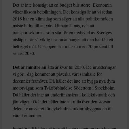
Det är inte konstigt att en budget blir större. Ekonomin
växer liksom befolkningen. Det konstiga är att vi sedan
2018 har en klimatlag som säger att alla politikområden
måste bidra till att våra klimatmål nås, och att
transportsektorn – som står för en tredjedel av Sveriges
utsläpp – är så viktig i sammanhanget att den har fått ett
helt eget mål. Utsläppen ska minska med 70 procent till
senast 2030.
Det är mindre än
åtta år kvar till 2030. De investeringar
vi gör i dag kommer att påverka vårt samhälle för
decennier framöver. Då håller det inte att bygga nya dyra
motorvägar, som Tvärförbindelse Södertörn i Stockholm.
Då håller det inte att underfinansiera i kollektivtrafik och
järnvägen. Och det håller inte att rulla över den största
delen av ansvaret för cykelinfrastrukturutbyggnaden till
våra kommuner.
Framför allt håller det inte att ha en planering som bygger