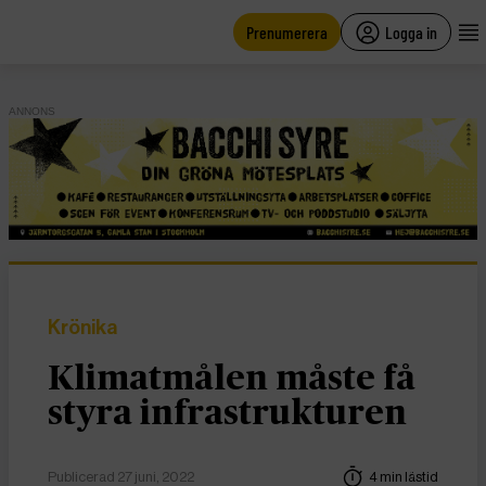
main
content
Prenumerera
Logga in
ANNONS
Krönika
Klimatmålen måste få
styra infrastrukturen
Publicerad 27 juni, 2022
4 min lästid