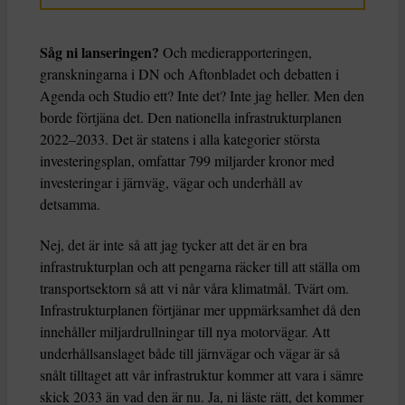
Såg ni lanseringen?
Och medierapporteringen,
granskningarna i DN och Aftonbladet och debatten i
Agenda och Studio ett? Inte det? Inte jag heller. Men den
borde förtjäna det. Den nationella infrastrukturplanen
2022–2033. Det är statens i alla kategorier största
investeringsplan, omfattar 799 miljarder kronor med
investeringar i järnväg, vägar och underhåll av
detsamma.
Nej, det är inte så att jag tycker att det är en bra
infrastrukturplan och att pengarna räcker till att ställa om
transportsektorn så att vi når våra klimatmål. Tvärt om.
Infrastrukturplanen förtjänar mer uppmärksamhet då den
innehåller miljardrullningar till nya motorvägar. Att
underhållsanslaget både till järnvägar och vägar är så
snålt tilltaget att vår infrastruktur kommer att vara i sämre
skick 2033 än vad den är nu. Ja, ni läste rätt, det kommer