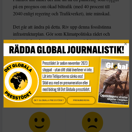
på en prognos om ökad biltrafik (med 40 procent till
2040 enligt regering och Trafikverket), inte minskad.
Det går att ändra på detta. Riv upp denna fossilstinna
infrastrukturplan. Gör som Klimatpolitiska rådet och
Naturvårdsverket rekommenderar, utgå från våra
klimatmål och rigga infrastrukturen därefter. Det blir
minskad bilism, lastbilstransporter och flygresor. Å andra
sidan kan vi gå och cykla så mycket vi vill och även resa
nästan obegränsat med tåg och annan kollektivtrafik. Så
skulle vi kunna få en infrastruktur som både underlättar
vår vardag och som håller sig inom klimatets ram.
Det är om det medias
granskning borde handla om.
DET GLOBALA PRESSTÖDET
PRENUMERERA