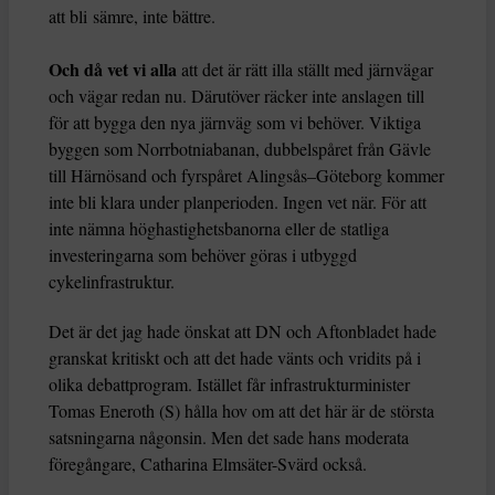
att bli sämre, inte bättre.
Och då vet vi alla
att det är rätt illa ställt med järnvägar
och vägar redan nu. Därutöver räcker inte anslagen till
för att bygga den nya järnväg som vi behöver. Viktiga
byggen som Norrbotniabanan, dubbelspåret från Gävle
till Härnösand och fyrspåret Alingsås–Göteborg kommer
inte bli klara under planperioden. Ingen vet när. För att
inte nämna höghastighetsbanorna eller de statliga
investeringarna som behöver göras i utbyggd
cykelinfrastruktur.
Det är det jag hade önskat att DN och Aftonbladet hade
granskat kritiskt och att det hade vänts och vridits på i
olika debattprogram. Istället får infrastrukturminister
Tomas Eneroth (S) hålla hov om att det här är de största
satsningarna någonsin. Men det sade hans moderata
föregångare, Catharina Elmsäter-Svärd också.