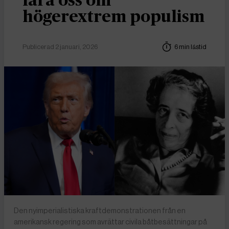
lära oss om
högerextrem populism
Publicerad 2 januari, 2026
6 min lästid
Den nyimperialistiska kraftdemonstrationen från en
amerikansk regering som avrättar civila båtbesättningar på