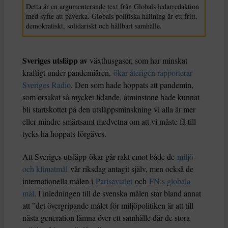
Detta är en argumenterande text från Globals ledarredaktion
med syfte att påverka. Globals politiska hållning är ett fritt,
demokratiskt, solidariskt och hållbart samhälle.
Sveriges utsläpp av
växthusgaser, som har minskat
kraftigt under pandemiåren,
ökar återigen rapporterar
Sveriges Radio
. Den som hade hoppats att pandemin,
som orsakat så mycket lidande, åtminstone hade kunnat
bli startskottet på den utsläppsminskning vi alla är mer
eller mindre smärtsamt medvetna om att vi måste få till
tycks ha hoppats förgäves.
Att Sveriges utsläpp ökar går rakt emot både de
miljö-
och klimatmål
vår riksdag antagit själv, men också de
internationella målen i
Parisavtalet
och
FN:s globala
mål
. I inledningen till de svenska målen står bland annat
att ”det övergripande målet för miljöpolitiken är att till
nästa generation lämna över ett samhälle där de stora