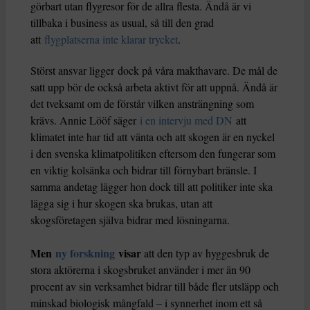
görbart utan flygresor för de allra flesta. Ändå är vi
tillbaka i business as usual, så till den grad
att
flygplatserna inte klarar trycket
.
Störst ansvar ligger dock på våra makthavare. De mål de
satt upp bör de också arbeta aktivt för att uppnå. Ändå är
det tveksamt om de förstår vilken ansträngning som
krävs. Annie Lööf säger
i en intervju med DN
att
klimatet inte har tid att vänta och att skogen är en nyckel
i den svenska klimatpolitiken eftersom den fungerar som
en viktig kolsänka och bidrar till förnybart bränsle. I
samma andetag lägger hon dock till att politiker inte ska
lägga sig i hur skogen ska brukas, utan att
skogsföretagen själva bidrar med lösningarna.
Men
ny forskning
visar
att den typ av hyggesbruk de
stora aktörerna i skogsbruket använder i mer än 90
procent av sin verksamhet bidrar till både fler utsläpp och
minskad biologisk mångfald – i synnerhet inom ett så