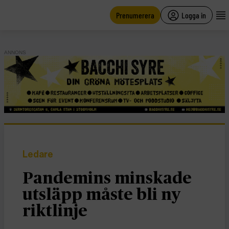
main
content
Prenumerera
Logga in
ANNONS
Ledare
Pandemins minskade
utsläpp måste bli ny
riktlinje