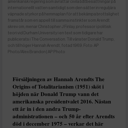
amerikansk regering som avrättar civila båtbesättningar på
internationellt vatten samtidigt som den sätter in reguljära
väpnade styrkor på hemmaplan för att bekämpa brottslighet
framstår som en appell till samma instinkter som Arendt
skrev om, menar Christopher J Finlay, professor i politisk
teori vid Durham University i en text som tidigare har
publicerats i The Conversation. Till vänster Donald Trump,
och till höger Hannah Arendt, fotad 1969. Foto: AP
Photo/Alex Brandon | AP Photo
Försäljningen av Hannah Arendts The
Origins of Totalitarianism (1951) sköt i
höjden när Donald Trump vann det
amerikanska presidentvalet 2016. Nästan
ett år in i den andra Trump-
administrationen – och 50 år efter Arendts
död i december 1975 – verkar det här