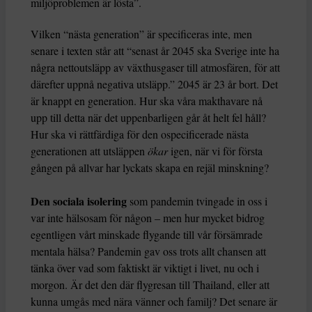
miljöproblemen är lösta”.
Vilken “nästa generation” är specificeras inte, men
senare i texten står att “senast år 2045 ska Sverige inte ha
några nettoutsläpp av växthusgaser till atmosfären, för att
därefter uppnå negativa utsläpp.” 2045 är 23 år bort. Det
är knappt en generation. Hur ska våra makthavare nå
upp till detta när det uppenbarligen går åt helt fel håll?
Hur ska vi rättfärdiga för den ospecificerade nästa
generationen att utsläppen
ökar
igen, när vi för första
gången på allvar har lyckats skapa en rejäl minskning?
Den sociala isolering
som pandemin tvingade in oss i
var inte hälsosam för någon – men hur mycket bidrog
egentligen vårt minskade flygande till vår försämrade
mentala hälsa? Pandemin gav oss trots allt chansen att
tänka över vad som faktiskt är viktigt i livet, nu och i
morgon. Är det den där flygresan till Thailand, eller att
kunna umgås med nära vänner och familj? Det senare är