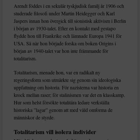
Arendt föddes i en sekulär tyskjudisk familj år 1906 och
studerade filosofi under Martin Heidegger och Karl
Jaspers innan hon övergick till sionistisk aktivism i Berlin
i början av 1930-talet. Efter en kontakt med gestapo
flydde hon till Frankrike och lämnade Europa 1941 för
USA. Så när hon började forska om boken Origins i
början av 1940-talet var hon inte främmande för
totalitarism.
Totalitarism, menade hon, var en radikalt ny
regeringsform som utmärkte sig genom sin ideologiska
uppfattning om historia. För nazisterna var historia en
krock mellan raser; för stalinismen var det en klasskamp.
Hur som helst försökte totalitära ledare verkställa
historiska ”lagar” genom att med våld omforma de
människor de styrde.
Totalitarism vill isolera individer