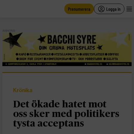
main
content
Prenumerera
Logga in
ANNONS
Krönika
Det ökade hatet mot
oss sker med politikers
tysta acceptans