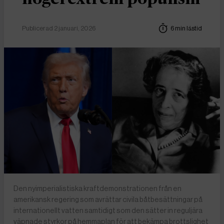
Publicerad 2 januari, 2026
6 min lästid
Den nyimperialistiska kraftdemonstrationen från en
amerikansk regering som avrättar civila båtbesättningar på
internationellt vatten samtidigt som den sätter in reguljära
väpnade styrkor på hemmaplan för att bekämpa brottslighet