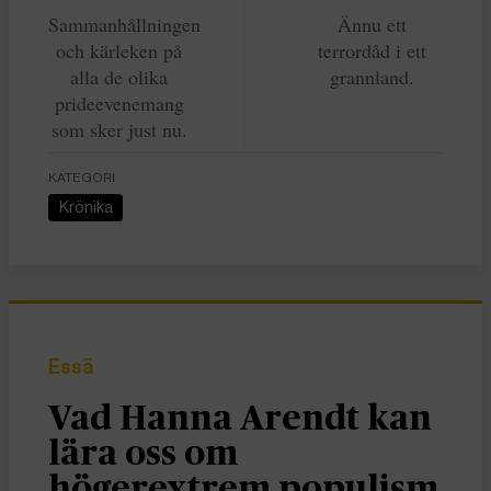
Sammanhållningen
Ännu ett
och kärleken på
terrordåd i ett
alla de olika
grannland.
prideevenemang
som sker just nu.
KATEGORI
Krönika
Essä
Vad Hanna Arendt kan
lära oss om
högerextrem populism