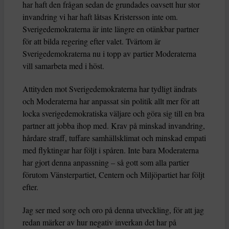
har haft den frågan sedan de grundades oavsett hur stor
invandring vi har haft låtsas Kristersson inte om.
Sverigedemokraterna är inte längre en otänkbar partner
för att bilda regering efter valet. Tvärtom är
Sverigedemokraterna nu i topp av partier Moderaterna
vill samarbeta med i höst.
Attityden mot Sverigedemokraterna har tydligt ändrats
och Moderaterna har anpassat sin politik allt mer för att
locka sverigedemokratiska väljare och göra sig till en bra
partner att jobba ihop med. Krav på minskad invandring,
hårdare straff, tuffare samhällsklimat och minskad empati
med flyktingar har följt i spåren. Inte bara Moderaterna
har gjort denna anpassning – så gott som alla partier
förutom Vänsterpartiet, Centern och Miljöpartiet har följt
efter.
Jag ser med sorg och oro på denna utveckling, för att jag
redan märker av hur negativ inverkan det har på