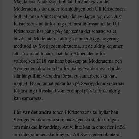
Magdalena Andersson höll tal. I måndags var det
Moderaternas tur under förmiddagen och Ulf Kristersson
höll tal innan Vänsterpartiets del av dagen tog över. Just
Kristerssons tal är för mig det mest intressanta i år. Ulf
Kristersson har gång på gång sedan det senaste valet
hävdat att Moderaterna aldrig kommer bygga regering
med stöd av Sverigedemokraterna, att de aldrig kommer
att stå varandra nära. I sitt tal i Almedalen inför
valrörelsen 2018 var hans budskap att Moderaterna och
Sverigedemokraterna har för många värderingar där de
står långt ifrån varandra för att ett samarbete ska vara
möjligt. Bland annat pekar han på Sverigedemokraternas
förtjusning i Ryssland som exempel på varför de aldrig
kan samarbeta.
I år var det andra
toner. I Kristerssons tal hyllar han
Sverigedemokraterna som har vågat stå starka i frågan
om minskad invandring. Att vi inte kan ta emot fler i nöd
om integrationen ska fungera. Att Sverigedemokraterna