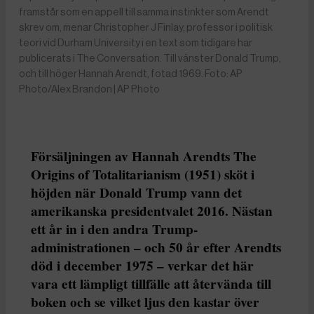
framstår som en appell till samma instinkter som Arendt
skrev om, menar Christopher J Finlay, professor i politisk
teori vid Durham University i en text som tidigare har
publicerats i The Conversation. Till vänster Donald Trump,
och till höger Hannah Arendt, fotad 1969. Foto: AP
Photo/Alex Brandon | AP Photo
Försäljningen av Hannah Arendts The
Origins of Totalitarianism (1951) sköt i
höjden när Donald Trump vann det
amerikanska presidentvalet 2016. Nästan
ett år in i den andra Trump-
administrationen – och 50 år efter Arendts
död i december 1975 – verkar det här
vara ett lämpligt tillfälle att återvända till
boken och se vilket ljus den kastar över