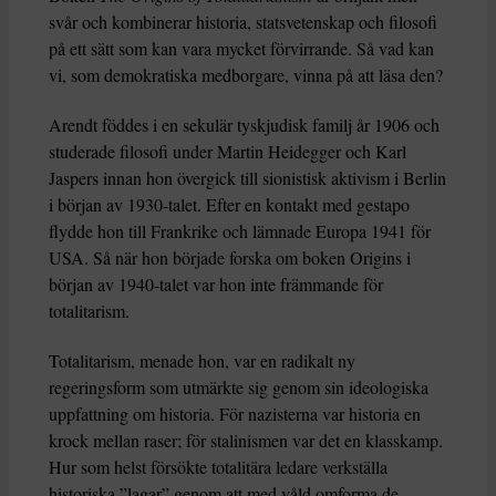
svår och kombinerar historia, statsvetenskap och filosofi
på ett sätt som kan vara mycket förvirrande. Så vad kan
vi, som demokratiska medborgare, vinna på att läsa den?
Arendt föddes i en sekulär tyskjudisk familj år 1906 och
studerade filosofi under Martin Heidegger och Karl
Jaspers innan hon övergick till sionistisk aktivism i Berlin
i början av 1930-talet. Efter en kontakt med gestapo
flydde hon till Frankrike och lämnade Europa 1941 för
USA. Så när hon började forska om boken Origins i
början av 1940-talet var hon inte främmande för
totalitarism.
Totalitarism, menade hon, var en radikalt ny
regeringsform som utmärkte sig genom sin ideologiska
uppfattning om historia. För nazisterna var historia en
krock mellan raser; för stalinismen var det en klasskamp.
Hur som helst försökte totalitära ledare verkställa
historiska ”lagar” genom att med våld omforma de