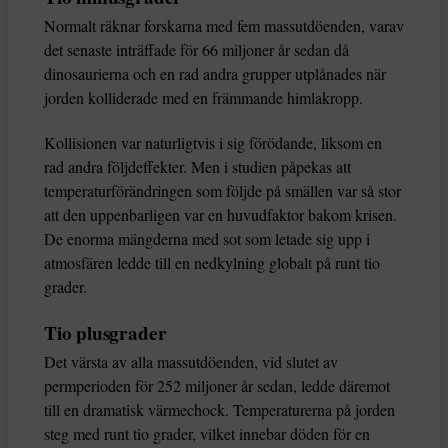
Normalt räknar forskarna med fem massutdöenden, varav
det senaste inträffade för 66 miljoner år sedan då
dinosaurierna och en rad andra grupper utplånades när
jorden kolliderade med en främmande himlakropp.
Kollisionen var naturligtvis i sig förödande, liksom en
rad andra följdeffekter. Men i studien påpekas att
temperaturförändringen som följde på smällen var så stor
att den uppenbarligen var en huvudfaktor bakom krisen.
De enorma mängderna med sot som letade sig upp i
atmosfären ledde till en nedkylning globalt på runt tio
grader.
Tio plusgrader
Det värsta av alla massutdöenden, vid slutet av
permperioden för 252 miljoner år sedan, ledde däremot
till en dramatisk värmechock. Temperaturerna på jorden
steg med runt tio grader, vilket innebar döden för en