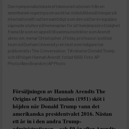
Den nyimperialistiska kraftdemonstrationen från en
amerikansk regering som avrättar civila båtbesättningar på
internationellt vatten samtidigt som den sätter in reguljära
väpnade styrkor på hemmaplan för att bekämpa brottslighet
framstår som en appell till samma instinkter som Arendt
skrev om, menar Christopher J Finlay, professor i politisk
teori vid Durham University i en text som tidigare har
publicerats i The Conversation. Till vänster Donald Trump,
och till höger Hannah Arendt, fotad 1969. Foto: AP
Photo/Alex Brandon | AP Photo
Försäljningen av Hannah Arendts The
Origins of Totalitarianism (1951) sköt i
höjden när Donald Trump vann det
amerikanska presidentvalet 2016. Nästan
ett år in i den andra Trump-
administrationen – och 50 år efter Arendts