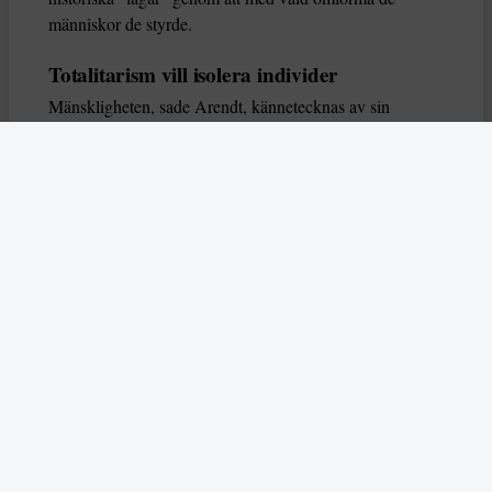
människor de styrde.
Totalitarism vill isolera individer
Mänskligheten, sade Arendt, kännetecknas av sin
oändliga variation – ingen person kan någonsin helt
ersätta en annan. Totalitarism syftade till att förstöra
detta. Den isolerade individer, upplöste de band genom
vilka de förenar och stärker varandra, och försökte
utplåna den mänskliga personligheten.
Koncentrationslägrens totala dominans gjorde det genom
att reducera varje fånge till ”en bunt reaktioner som kan
likvideras och ersättas” innan de dödas. Med alla i
slutändan utsatta för detta hot, gjorde totalitarismen den
mänskliga personen som sådan överflödig.
I stället för att sträva efter stabilitet var totalitarismen
alltid en rörelse som ständigt anstiftade förändring. När