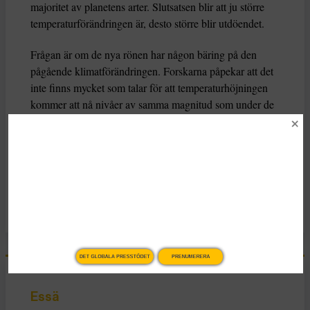
majoritet av planetens arter. Slutsatsen blir att ju större
temperaturförändringen är, desto större blir utdöendet.
Frågan är om de nya rönen har någon bäring på den
pågående klimatförändringen. Forskarna påpekar att det
inte finns mycket som talar för att temperaturhöjningen
kommer att nå nivåer av samma magnitud som under de
fem stora kriserna. Mycket beror också på hur pass
gradvis förändringen blir.
KATEGORI
Nyheter
DET GLOBALA PRESSTÖDET
PRENUMERERA
Essä