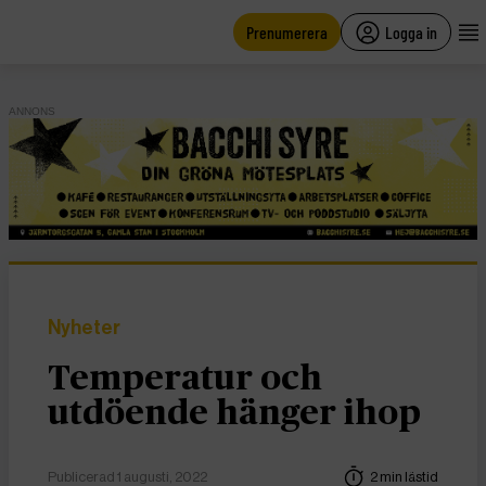
main
content
Prenumerera
Logga in
ANNONS
Nyheter
Temperatur och
utdöende hänger ihop
Publicerad 1 augusti, 2022
2 min lästid