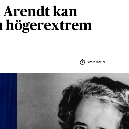
 Arendt kan
om högerextrem
6 min lästid