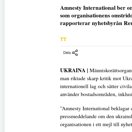
Amnesty International ber o
som organisationens omstrid
rapporterar nyhetsbyrån Re
TT
Dela
UKRAINA |
Människorättsorgani
man riktade skarp kritik mot Ukra
internationell lag och sätter civi
använder bostadsområden, inklusi
”Amnesty International beklagar 
pressmeddelande om den ukrainska 
organisationen i ett mejl till nyh