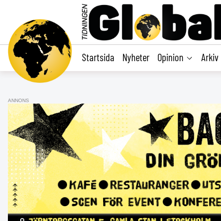
main
content
Startsida
Nyheter
Opinion
Arkiv
ANNONS