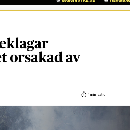
eklagar
t orsakad av
1 min lästid