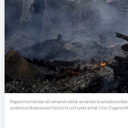
Rapporten hävdar att ukrainsk militär använder bostadsområden, i
sydöstra Ukraina som förstörts i ett ryskt anfall. Foto: Evgeniy