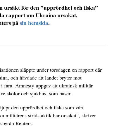
m ursäkt för den ”upprördhet och ilska”
da rapport om Ukraina orsakat,
uters på
sin hemsida
.
DET GLOBALA PRESSTÖDET
PRENUMERERA
sationen släppte under torsdagen en rapport där
ina, och hävdade att landet bryter mot
la i fara. Amnesty uppgav att ukrainsk militär
ve skolor och sjukhus, som baser.
djupt den upprördhet och ilska som vårt
militärens stridstaktik har orsakat”, skriver
etsbyrån Reuters.