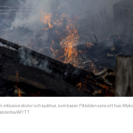
nklusive skolor och sjukhus, som baser. På bilden syns ett hus i Mykola
 Maloletka/AP/TT