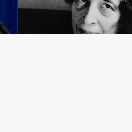
egering som avrättar civila båtbesättningar på internationellt vatten
t bekämpa brottslighet framstår som en appell till samma instinkter 