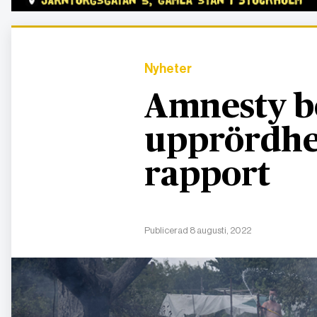
Nyheter
Amnesty b
upprördhe
rapport
Publicerad 8 augusti, 2022