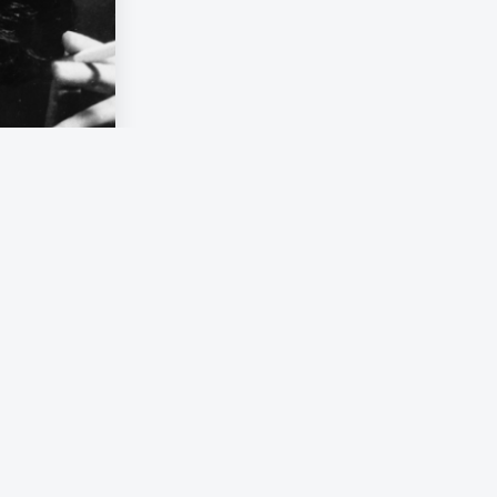
 samtidigt
som Arendt