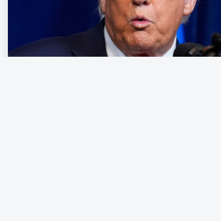
Den nyimperialistiska kraftdemonstrationen från en amerikansk r
som den sätter in reguljära väpnade styrkor på hemmaplan för at