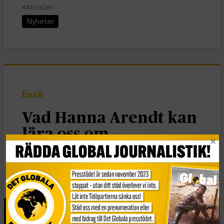
KATEGORI
Nyheter
Essä
Vad Hanna Arendt kan
lära oss om
högerextrem populism
Publicerad 2 januari, 2026
6 min lästid