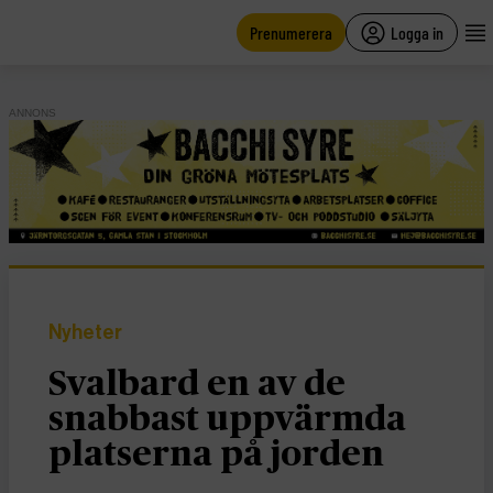
main
content
Prenumerera
Logga in
ANNONS
Nyheter
Svalbard en av de
snabbast uppvärmda
platserna på jorden