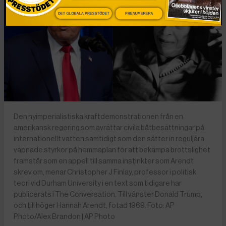
DET GLOBALA PRESSTÖDET
PRENUMERERA
Den nyimperialistiska kraftdemonstrationen från en
amerikansk regering som avrättar civila båtbesättningar på
internationellt vatten samtidigt som den sätter in reguljära
väpnade styrkor på hemmaplan för att bekämpa brottslighet
framstår som en appell till samma instinkter som Arendt
skrev om, menar Christopher J Finlay, professor i politisk
teori vid Durham University i en text som tidigare har
publicerats i The Conversation. Till vänster Donald Trump,
och till höger Hannah Arendt, fotad 1969. Foto: AP
Photo/Alex Brandon | AP Photo