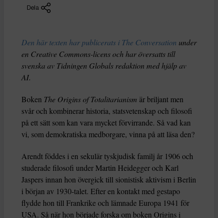
Dela
Den här texten har publicerats i The Conversation
under
en Creative Commons-licens och har översatts till
svenska av Tidningen Globals redaktion med hjälp av
AI
.
Boken
The Origins of Totalitarianism
är briljant men
svår och kombinerar historia, statsvetenskap och filosofi
på ett sätt som kan vara mycket förvirrande. Så vad kan
vi, som demokratiska medborgare, vinna på att läsa den?
Arendt föddes i en sekulär tyskjudisk familj år 1906 och
studerade filosofi under Martin Heidegger och Karl
Jaspers innan hon övergick till sionistisk aktivism i Berlin
i början av 1930-talet. Efter en kontakt med gestapo
flydde hon till Frankrike och lämnade Europa 1941 för
USA. Så när hon började forska om boken Origins i