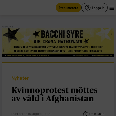
main
content
Prenumerera
Logga in
ANNONS
Nyheter
Kvinnoprotest möttes
av våld i Afghanistan
Publicerad 15 augusti, 2022
1 min lästid