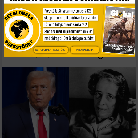
Essä
Vad Hanna Arendt kan
lära oss om
högerextrem populism
DET GLOBALA PRESSTÖDET
PRENUMERERA
Publicerad 2 januari, 2026
6 min lästid