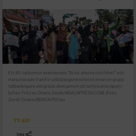
Ett 40-tal kvinnor skanderade "Bröd, arbete och frihet" och
marscherade framför utbildningsministeriet innan en grupp
talibankrigare skingrade dem genom att avfyra sina vapen i
luften. Foto av Oriane Zerah/ABACAPRESS.COM. (Foto:
Zerah Oriane/ABACA/Ritzau
TT-AFP
Dela