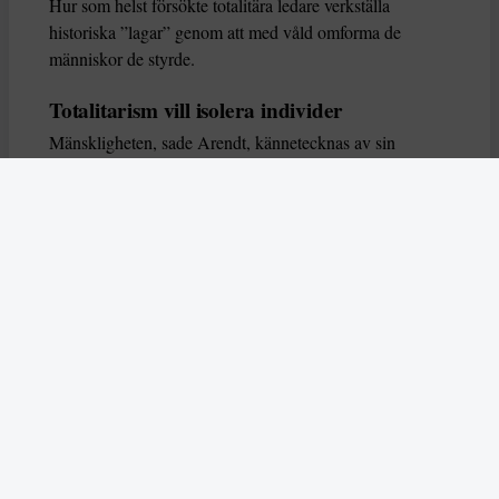
Hur som helst försökte totalitära ledare verkställa
historiska ”lagar” genom att med våld omforma de
människor de styrde.
Totalitarism vill isolera individer
Mänskligheten, sade Arendt, kännetecknas av sin
oändliga variation – ingen person kan någonsin helt
ersätta en annan. Totalitarism syftade till att förstöra
detta. Den isolerade individer, upplöste de band genom
vilka de förenar och stärker varandra, och försökte
utplåna den mänskliga personligheten.
Koncentrationslägrens totala dominans gjorde det genom
att reducera varje fånge till ”en bunt reaktioner som kan
likvideras och ersättas” innan de dödas. Med alla i
slutändan utsatta för detta hot, gjorde totalitarismen den
mänskliga personen som sådan överflödig.
I stället för att sträva efter stabilitet var totalitarismen