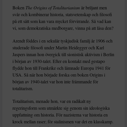
Boken
The Origins of Totalitarianism
är briljant men
svår och kombinerar historia, statsvetenskap och filosofi
på ett sätt som kan vara mycket förvirrande. Så vad kan
vi, som demokratiska medborgare, vinna på att läsa den?
Arendt föddes i en sekulär tyskjudisk familj år 1906 och
studerade filosofi under Martin Heidegger och Karl
Jaspers innan hon övergick till sionistisk aktivism i Berlin
i början av 1930-talet. Efter en kontakt med gestapo
flydde hon till Frankrike och lämnade Europa 1941 för
USA. Så när hon började forska om boken Origins i
början av 1940-talet var hon inte främmande för
totalitarism.
Totalitarism, menade hon, var en radikalt ny
regeringsform som utmärkte sig genom sin ideologiska
uppfattning om historia. För nazisterna var historia en
krock mellan raser; för stalinismen var det en klasskamp.