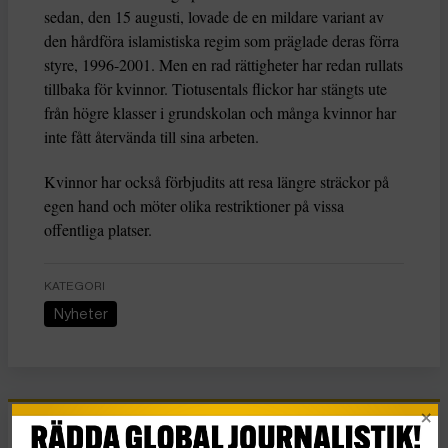
sedan, den 15 augusti, lovade de en mildare variant av
den hårdföra islamistiska regim som präglade deras förra
styre, 1996-2001. Men en rad rättigheter har redan rullats
tillbaka för kvinnor. Tiotusentals flickor har stängts ute
från högre klasser i grundskolan och många kvinnor har
inte fått återvända till sina arbeten.
Kvinnor har också förbjudits att resa längre sträckor på
egen hand och möter olika restriktioner på vissa
offentliga platser.
KATEGORI
Nyheter