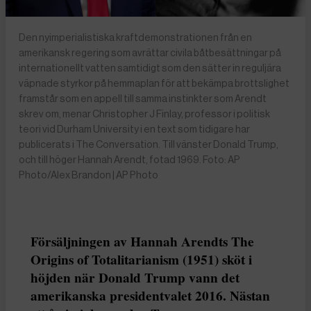
Den nyimperialistiska kraftdemonstrationen från en
amerikansk regering som avrättar civila båtbesättningar på
internationellt vatten samtidigt som den sätter in reguljära
väpnade styrkor på hemmaplan för att bekämpa brottslighet
framstår som en appell till samma instinkter som Arendt
skrev om, menar Christopher J Finlay, professor i politisk
teori vid Durham University i en text som tidigare har
publicerats i The Conversation. Till vänster Donald Trump,
och till höger Hannah Arendt, fotad 1969. Foto: AP
Photo/Alex Brandon | AP Photo
Försäljningen av Hannah Arendts The
Origins of Totalitarianism (1951) sköt i
höjden när Donald Trump vann det
amerikanska presidentvalet 2016. Nästan