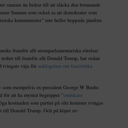
per snarare än bidrar till att släcka den brinnande
 menar Sununu som också sa att demokrater som
alistiska kommunister” inte heller hoppade jämfota
nske framför allt utomparlamentariska rörelser
trohet till framför allt Donald Trump, har redan
d tvingats väja för
anklagelser om fascistiska
 – som exempelvis ex-president George W Bushs
d för att ha myntat begreppet ”
ondskans
höga kostnaden som partiet på sikt kommer tvingas
het till Donald Trump. Och på köpet ex-