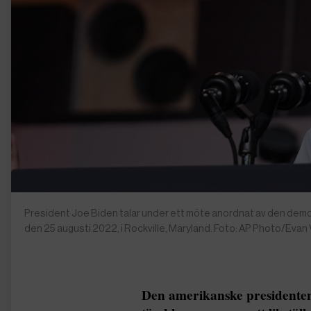
President Joe Biden talar under ett möte anordnat av den dem
den 25 augusti 2022, i Rockville, Maryland. Foto: AP Photo/Evan
Den amerikanske presidenten