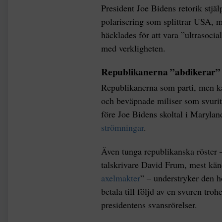
President Joe Bidens retorik stjäl
polarisering som splittrar USA,
häcklades för att vara ”ultrasoci
med verkligheten.
Republikanerna ”abdikerar”
Republikanerna som parti, men ka
och beväpnade miliser som svurit 
före Joe Bidens skoltal i Marylan
strömningar
.
Även tunga republikanska röster
talskrivare David Frum, mest kän
axelmakter
” – understryker den 
betala till följd av en svuren tro
presidentens svansrörelser.