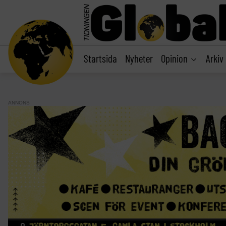
main
content
Startsida
Nyheter
Opinion
Arkiv
ANNONS