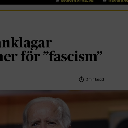
anklagar
er för ”fascism”
3 min lästid