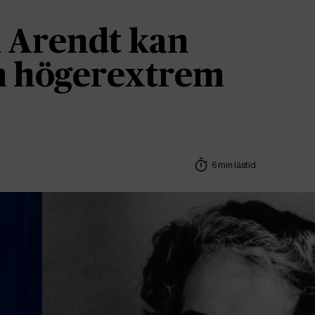
 Arendt kan
om högerextrem
6 min lästid