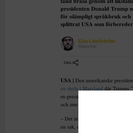
tänd brasa genom att likstäl
presidenten Donald Trump 
för olämpligt språkbruk och f
splittrat USA som förbereder 
Klas Lundström
Reporter
Dela
USA |
Den amerikanske presiden
en skola i Maryland
där Trumps ”M
ex-presidentens slogan ”
Make Ame
och inte ”bottnar i demokrati”:
– Det är inte bara Trump, utan h
en sak, det liknar semifascism, s