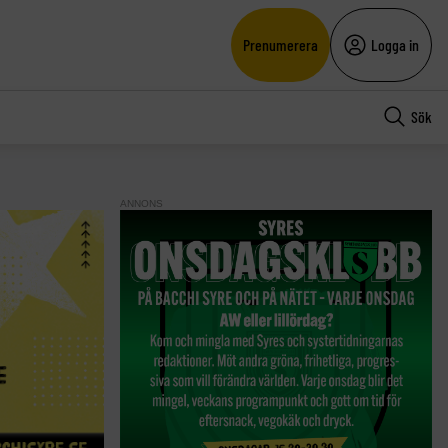
Prenumerera
Logga in
Sök
ANNONS