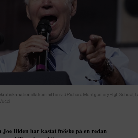
okratiska nationella kommittén vid Richard Montgomery High School, 
 Vucci
 Joe Biden har kastat fnöske på en redan