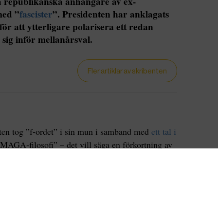
la republikanska anhängare av ex-
med ”
fascister
”. Presidenten har anklagats
ör att ytterligare polarisera ett redan
sig inför mellanårsval.
Fler artiklar av skribenten
ten tog ”f-ordet” i sin mun i samband med
ett tal i
AGA-filosofi” – det vill säga en förkortning av
rica Great Again
” – ”omfamnar politiskt våld”
ela filosofin bakom som göder … Jag ska säga er
a Joe Biden, rapporterar
CNN
.