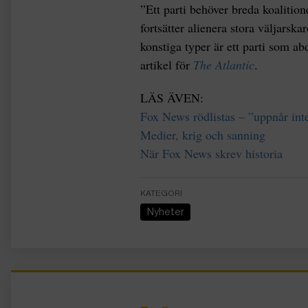
”Ett parti behöver breda koalition
fortsätter alienera stora väljarsk
konstiga typer är ett parti som ab
artikel för
The Atlantic
.
LÄS ÄVEN:
Fox News rödlistas – ”uppnår int
Medier, krig och sanning
När Fox News skrev historia
KATEGORI
Nyheter