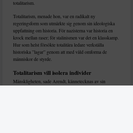
totalitarism.
Totalitarism, menade hon, var en radikalt ny
regeringsform som utmärkte sig genom sin ideologiska
uppfattning om historia. För nazisterna var historia en
krock mellan raser; för stalinismen var det en klasskamp.
Hur som helst försökte totalitära ledare verkställa
historiska ”lagar” genom att med våld omforma de
människor de styrde.
Totalitarism vill isolera individer
Mänskligheten, sade Arendt, kännetecknas av sin
oändliga variation – ingen person kan någonsin helt
ersätta en annan. Totalitarism syftade till att förstöra
detta. Den isolerade individer, upplöste de band genom
vilka de förenar och stärker varandra, och försökte
utplåna den mänskliga personligheten.
Koncentrationslägrens totala dominans gjorde det genom