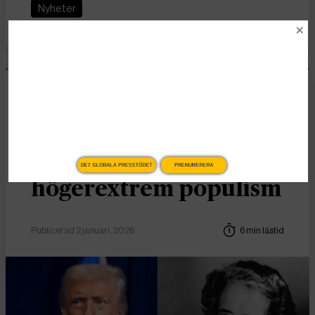
Nyheter
Essä
Vad Hanna Arendt kan
lära oss om
DET GLOBALA PRESSTÖDET
PRENUMERERA
högerextrem populism
Publicerad 2 januari, 2026
6 min lästid