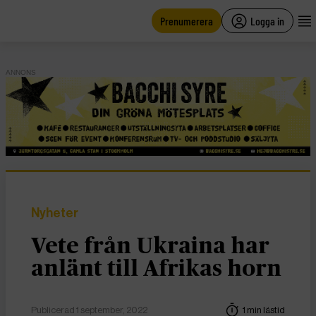
main
content
Prenumerera
Logga in
ANNONS
Nyheter
Vete från Ukraina har
anlänt till Afrikas horn
Publicerad 1 september, 2022
1 min lästid