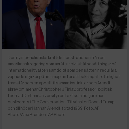
Den nyimperialistiska kraftdemonstrationen från en
amerikansk regering som avrättar civila båtbesättningar på
internationellt vatten samtidigt som den sätter in reguljära
väpnade styrkor på hemmaplan för att bekämpa brottslighet
framstår som en appell till samma instinkter som Arendt
skrev om, menar Christopher J Finlay, professor i politisk
teori vid Durham University i en text som tidigare har
publicerats i The Conversation. Till vänster Donald Trump,
och till höger Hannah Arendt, fotad 1969. Foto: AP
Photo/Alex Brandon | AP Photo