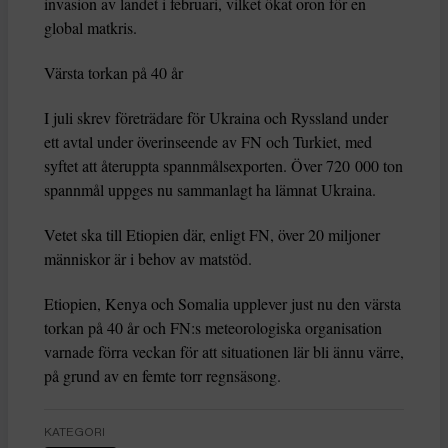
invasion av landet i februari, vilket ökat oron för en
global matkris.
Värsta torkan på 40 år
I juli skrev företrädare för Ukraina och Ryssland under
ett avtal under överinseende av FN och Turkiet, med
syftet att återuppta spannmålsexporten. Över 720 000 ton
spannmål uppges nu sammanlagt ha lämnat Ukraina.
Vetet ska till Etiopien där, enligt FN, över 20 miljoner
människor är i behov av matstöd.
Etiopien, Kenya och Somalia upplever just nu den värsta
torkan på 40 år och FN:s meteorologiska organisation
varnade förra veckan för att situationen lär bli ännu värre,
på grund av en femte torr regnsäsong.
KATEGORI