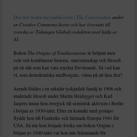
Den här texten har publicerats i The Conversation
under
en Creative Commons-licens och har översatts till
svenska av Tidningen Globals redaktion med hjälp av
AI
.
Boken
The Origins of Totalitarianism
är briljant men
svår och kombinerar historia, statsvetenskap och filosofi
på ett sätt som kan vara mycket förvirrande. Så vad kan
vi, som demokratiska medborgare, vinna på att läsa den?
Arendt föddes i en sekulär tyskjudisk familj år 1906 och
studerade filosofi under Martin Heidegger och Karl
Jaspers innan hon övergick till sionistisk aktivism i Berlin
i början av 1930-talet. Efter en kontakt med gestapo
flydde hon till Frankrike och lämnade Europa 1941 för
USA. Så när hon började forska om boken Origins i
början av 1940-talet var hon inte främmande för