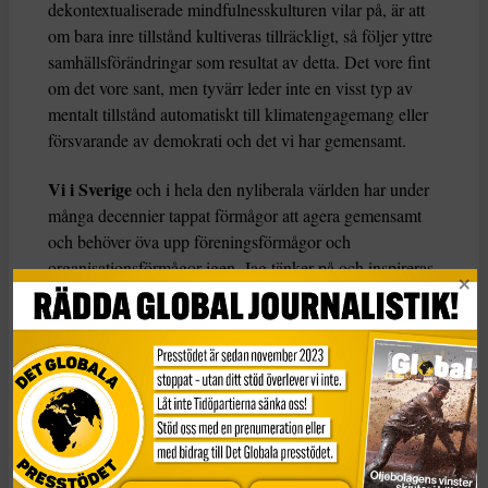
dekontextualiserade mindfulnesskulturen vilar på, är att
om bara inre tillstånd kultiveras tillräckligt, så följer yttre
samhällsförändringar som resultat av detta. Det vore fint
om det vore sant, men tyvärr leder inte en visst typ av
mentalt tillstånd automatiskt till klimatengagemang eller
försvarande av demokrati och det vi har gemensamt.
Vi i Sverige
och i hela den nyliberala världen har under
många decennier tappat förmågor att agera gemensamt
och behöver öva upp föreningsförmågor och
organisationsförmågor igen. Jag tänker på och inspireras
av tiden när dåtidens centerpartister, som min farfar,
skapade bondekooperativ, drev lokala kooperativa
konsumbutiker och byggde bygdegårdar. När
gemenskapande fortfarande var ett självklart mänskligt
skapande och inte ansågs ha någon särskild politisk färg.
På sociala medier syns i dagarna många enskilda
funderingar, med självrannsakningar för att inte ha