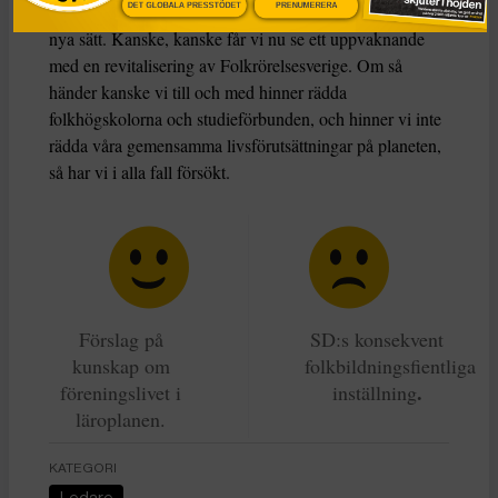
engagerat sig och med önskningar om att göra det och på
DET GLOBALA PRESSTÖDET
PRENUMERERA
nya sätt. Kanske, kanske får vi nu se ett uppvaknande
med en revitalisering av Folkrörelsesverige. Om så
händer kanske vi till och med hinner rädda
folkhögskolorna och studieförbunden, och hinner vi inte
rädda våra gemensamma livsförutsättningar på planeten,
så har vi i alla fall försökt.
Förslag på
SD:s konsekvent
kunskap om
folkbildningsfientliga
.
föreningslivet i
inställning
läroplanen.
KATEGORI