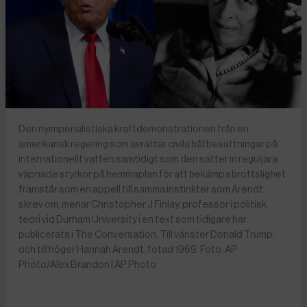
Den nyimperialistiska kraftdemonstrationen från en
amerikansk regering som avrättar civila båtbesättningar på
internationellt vatten samtidigt som den sätter in reguljära
väpnade styrkor på hemmaplan för att bekämpa brottslighet
framstår som en appell till samma instinkter som Arendt
skrev om, menar Christopher J Finlay, professor i politisk
teori vid Durham University i en text som tidigare har
publicerats i The Conversation. Till vänster Donald Trump,
och till höger Hannah Arendt, fotad 1969. Foto: AP
Photo/Alex Brandon | AP Photo