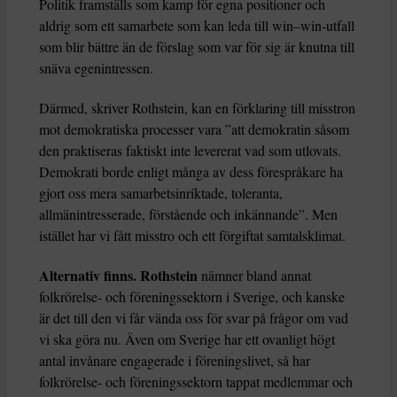
Politik framställs som kamp för egna positioner och
aldrig som ett samarbete som kan leda till win–win-utfall
som blir bättre än de förslag som var för sig är knutna till
snäva egenintressen.
Därmed, skriver Rothstein, kan en förklaring till misstron
mot demokratiska processer vara ”att demokratin såsom
den praktiseras faktiskt inte levererat vad som utlovats.
Demokrati borde enligt många av dess förespråkare ha
gjort oss mera samarbetsinriktade, toleranta,
allmänintresserade, förstående och inkännande”. Men
istället har vi fått misstro och ett förgiftat samtalsklimat.
Alternativ finns. Rothstein
nämner bland annat
folkrörelse- och föreningssektorn i Sverige, och kanske
är det till den vi får vända oss för svar på frågor om vad
vi ska göra nu. Även om Sverige har ett ovanligt högt
antal invånare engagerade i föreningslivet, så har
folkrörelse- och föreningssektorn tappat medlemmar och