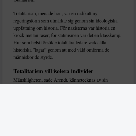
Totalitarism, menade hon, var en radikalt ny
regeringsform som utmärkte sig genom sin ideologiska
uppfattning om historia. För nazisterna var historia en
krock mellan raser; för stalinismen var det en klasskamp.
Hur som helst försökte totalitära ledare verkställa
historiska ”lagar” genom att med våld omforma de
människor de styrde.
Totalitarism vill isolera individer
Mänskligheten, sade Arendt, kännetecknas av sin
oändliga variation – ingen person kan någonsin helt
ersätta en annan. Totalitarism syftade till att förstöra
detta. Den isolerade individer, upplöste de band genom
vilka de förenar och stärker varandra, och försökte
utplåna den mänskliga personligheten.
Koncentrationslägrens totala dominans gjorde det genom