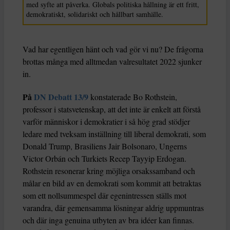
med syfte att påverka. Globals politiska hållning är ett fritt,
demokratiskt, solidariskt och hållbart samhälle.
Vad har egentligen hänt och vad gör vi nu? De frågorna
brottas många med alltmedan valresultatet 2022 sjunker
in.
På
DN Debatt 13/9
konstaterade Bo Rothstein,
professor i statsvetenskap, att det inte är enkelt att förstå
varför människor i demokratier i så hög grad stödjer
ledare med tveksam inställning till liberal demokrati, som
Donald Trump, Brasiliens Jair Bolsonaro, Ungerns
Victor Orbán och Turkiets Recep Tayyip Erdogan.
Rothstein resonerar kring möjliga orsakssamband och
målar en bild av en demokrati som kommit att betraktas
som ett nollsummespel där egenintressen ställs mot
varandra, där gemensamma lösningar aldrig uppmuntras
och där inga genuina utbyten av bra idéer kan finnas.