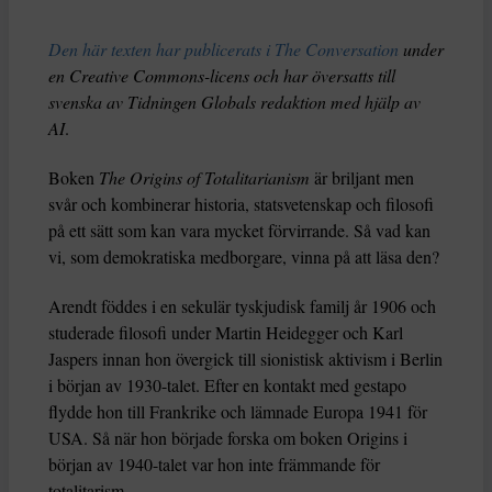
Den här texten har publicerats i The Conversation
under
en Creative Commons-licens och har översatts till
svenska av Tidningen Globals redaktion med hjälp av
AI
.
Boken
The Origins of Totalitarianism
är briljant men
svår och kombinerar historia, statsvetenskap och filosofi
på ett sätt som kan vara mycket förvirrande. Så vad kan
vi, som demokratiska medborgare, vinna på att läsa den?
Arendt föddes i en sekulär tyskjudisk familj år 1906 och
studerade filosofi under Martin Heidegger och Karl
Jaspers innan hon övergick till sionistisk aktivism i Berlin
i början av 1930-talet. Efter en kontakt med gestapo
flydde hon till Frankrike och lämnade Europa 1941 för
USA. Så när hon började forska om boken Origins i
början av 1940-talet var hon inte främmande för
totalitarism.