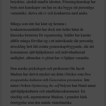
betydelse, särskilt utanför idrotten. Föreningskunskap har
bytts mot kunskaper om hur en ska bygga sitt personliga
varumärke, skriva sitt cv och konkurrera med andra.
Många som inte har känt sig hemma i
konkurrenssamhället har dock inte heller hittat de
klassiska formerna för organisering. Istället har kanske
alltför många förvillat sig i ett inåtsökande där personlig
utveckling helt fått ersätta gemenskapsbyggande, där det
konsumeras självhjälpskurser och individualiserad
andlighet, alltmedan vi glömt hur vi hjälper varandra.
Den norske psykologen och professorn Ole Jacob
Madsen har skrivit mycket om detta i böcker som
Den
terapeutiska kulturen
och
Generation prestation
. Inte
minst i boken
Optimizing the self
belyser han bland annat
självhjälpskulturen och mindfulnessfenomenet. En
olycklig och, argumenterar Madsen, i grunden falsk
övertygelse som den nutida västerländska