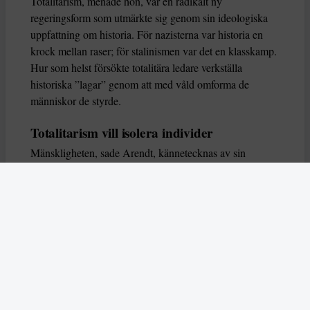
Totalitarism, menade hon, var en radikalt ny
regeringsform som utmärkte sig genom sin ideologiska
uppfattning om historia. För nazisterna var historia en
krock mellan raser; för stalinismen var det en klasskamp.
Hur som helst försökte totalitära ledare verkställa
historiska ”lagar” genom att med våld omforma de
människor de styrde.
Totalitarism vill isolera individer
Mänskligheten, sade Arendt, kännetecknas av sin
oändliga variation – ingen person kan någonsin helt
ersätta en annan. Totalitarism syftade till att förstöra
detta. Den isolerade individer, upplöste de band genom
vilka de förenar och stärker varandra, och försökte
utplåna den mänskliga personligheten.
Koncentrationslägrens totala dominans gjorde det genom
att reducera varje fånge till ”en bunt reaktioner som kan
likvideras och ersättas” innan de dödas. Med alla i