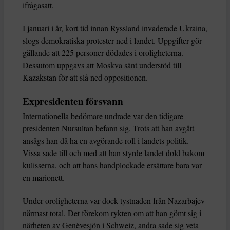
ifrågasatt.
I januari i år, kort tid innan Ryssland invaderade Ukraina,
slogs demokratiska protester ned i landet. Uppgifter gör
gällande att 225 personer dödades i oroligheterna.
Dessutom uppgavs att Moskva sänt understöd till
Kazakstan för att slå ned oppositionen.
Expresidenten försvann
Internationella bedömare undrade var den tidigare
presidenten Nursultan befann sig. Trots att han avgått
ansågs han då ha en avgörande roll i landets politik.
Vissa sade till och med att han styrde landet dold bakom
kulisserna, och att hans handplockade ersättare bara var
en marionett.
Under oroligheterna var dock tystnaden från Nazarbajev
närmast total. Det förekom rykten om att han gömt sig i
närheten av Genèvesjön i Schweiz, andra sade sig veta