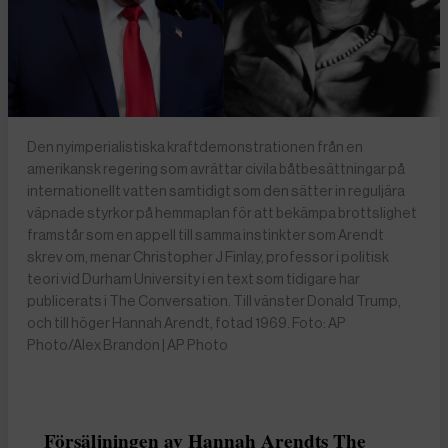
Den nyimperialistiska kraftdemonstrationen från en
amerikansk regering som avrättar civila båtbesättningar på
internationellt vatten samtidigt som den sätter in reguljära
väpnade styrkor på hemmaplan för att bekämpa brottslighet
framstår som en appell till samma instinkter som Arendt
skrev om, menar Christopher J Finlay, professor i politisk
teori vid Durham University i en text som tidigare har
publicerats i The Conversation. Till vänster Donald Trump,
och till höger Hannah Arendt, fotad 1969. Foto: AP
Photo/Alex Brandon | AP Photo
Försäljningen av Hannah Arendts The