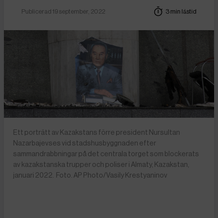
Publicerad 19 september, 2022
3 min lästid
Ett porträtt av Kazakstans förre president Nursultan
Nazarbajevses vid stadshusbyggnaden efter
sammandrabbningar på det centrala torget som blockerats
av kazakstanska trupper och poliser i Almaty, Kazakstan,
januari 2022. Foto. AP Photo/Vasily Krestyaninov