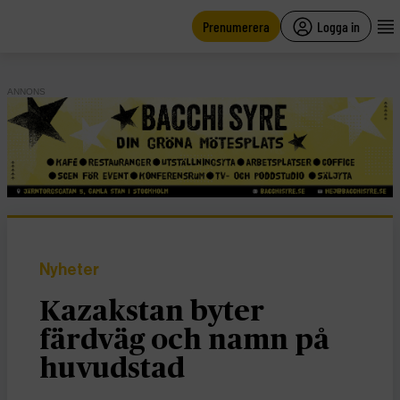
main
content
Prenumerera
Logga in
ANNONS
Nyheter
Kazakstan byter
färdväg och namn på
huvudstad