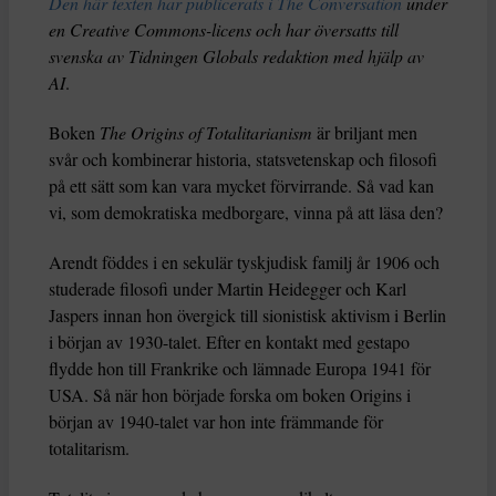
Den här texten har publicerats i The Conversation
under
en Creative Commons-licens och har översatts till
svenska av Tidningen Globals redaktion med hjälp av
AI
.
Boken
The Origins of Totalitarianism
är briljant men
svår och kombinerar historia, statsvetenskap och filosofi
på ett sätt som kan vara mycket förvirrande. Så vad kan
vi, som demokratiska medborgare, vinna på att läsa den?
Arendt föddes i en sekulär tyskjudisk familj år 1906 och
studerade filosofi under Martin Heidegger och Karl
Jaspers innan hon övergick till sionistisk aktivism i Berlin
i början av 1930-talet. Efter en kontakt med gestapo
flydde hon till Frankrike och lämnade Europa 1941 för
USA. Så när hon började forska om boken Origins i
början av 1940-talet var hon inte främmande för
totalitarism.