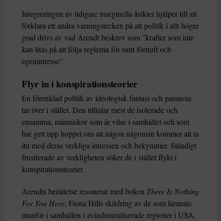
Integreringen av tidigare marginella åsikter hjälper till att
förklara ett andra varningstecken på att politik i allt högre
grad drivs av vad Arendt beskrev som ”krafter som inte
kan litas på att följa reglerna för sunt förnuft och
egenintresse”.
Flyr in i konspirationsteorier
En förenklad politik av ideologisk fantasi och paranoia
tar över i stället. Den tilltalar mest de isolerade och
ensamma, människor som är vilse i samhället och som
har gett upp hoppet om att någon någonsin kommer att ta
itu med deras verkliga intressen och bekymmer. Ständigt
frustrerade av verkligheten söker de i stället flykt i
konspirationsteorier.
Arendts berättelse resonerar med boken
There Is Nothing
For You Here
, Fiona Hills skildring av de som lämnats
utanför i samhällen i avindustrialiserade regioner i USA,