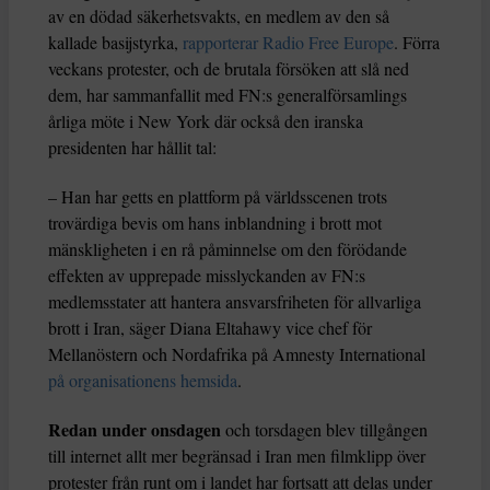
av en dödad säkerhetsvakts, en medlem av den så
kallade basijstyrka,
rapporterar Radio Free Europe
. Förra
veckans protester, och de brutala försöken att slå ned
dem, har sammanfallit med FN:s generalförsamlings
årliga möte i New York där också den iranska
presidenten har hållit tal:
– Han har getts en plattform på världsscenen trots
trovärdiga bevis om hans inblandning i brott mot
mänskligheten i en rå påminnelse om den förödande
effekten av upprepade misslyckanden av FN:s
medlemsstater att hantera ansvarsfriheten för allvarliga
brott i Iran, säger Diana Eltahawy vice chef för
Mellanöstern och Nordafrika på Amnesty International
på organisationens hemsida
.
Redan under onsdagen
och torsdagen blev tillgången
till internet allt mer begränsad i Iran men filmklipp över
protester från runt om i landet har fortsatt att delas under