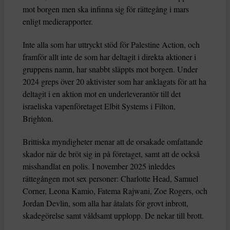
mot borgen men ska infinna sig för rättegång i mars
enligt medierapporter.
Inte alla som har uttryckt stöd för Palestine Action, och
framför allt inte de som har deltagit i direkta aktioner i
gruppens namn, har snabbt släppts mot borgen. Under
2024 greps över 20 aktivister som har anklagats för att ha
deltagit i en aktion mot en underleverantör till det
israeliska vapenföretaget Elbit Systems i Filton,
Brighton.
Brittiska myndigheter menar att de orsakade omfattande
skador när de bröt sig in på företaget, samt att de också
misshandlat en polis. I november 2025 inleddes
rättegången mot sex personer: Charlotte Head, Samuel
Corner, Leona Kamio, Fatema Rajwani, Zoe Rogers, och
Jordan Devlin, som alla har åtalats för grovt inbrott,
skadegörelse samt våldsamt upplopp. De nekar till brott.