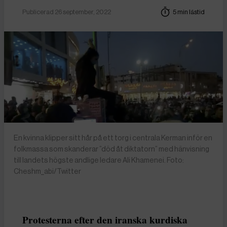
Publicerad 26 september, 2022
5 min lästid
En kvinna klipper sitt hår på ett torg i centrala Kerman inför en
folkmassa som skanderar ”död åt diktatorn” med hänvisning
till landets högste andlige ledare Ali Khamenei. Foto:
Cheshm_abi/Twitter
Protesterna efter den iranska kurdiska