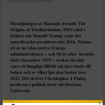
Photo/Alex Brandon | AP Photo
Försäljningen av Hannah Arendts The
Origins of Totalitarianism (1951) sköt i
höjden när Donald Trump vann det
amerikanska presidentvalet 2016. Nästan
ett år in i den andra Trump-
administrationen – och 50 år efter Arendts
död i december 1975 – verkar det här
vara ett lämpligt tillfälle att återvända till
boken och se vilket ljus den kastar över
2025. Det skriver Christopher J Finlay,
professor i politisk teori vid Durham
University.
Christopher J Finlay