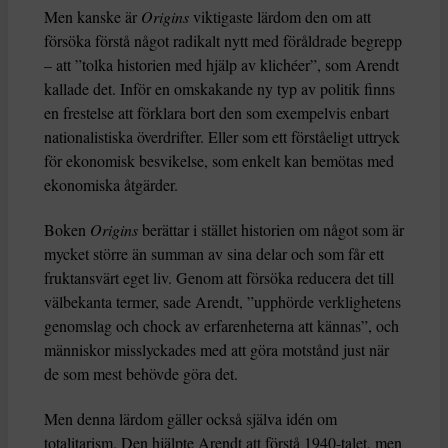
Men kanske är
Origins
viktigaste lärdom den om att
försöka förstå något radikalt nytt med föråldrade begrepp
– att ”tolka historien med hjälp av klichéer”, som Arendt
kallade det. Inför en omskakande ny typ av politik finns
en frestelse att förklara bort den som exempelvis enbart
nationalistiska överdrifter. Eller som ett förståeligt uttryck
för ekonomisk besvikelse, som enkelt kan bemötas med
ekonomiska åtgärder.
Boken
Origins
berättar i stället historien om något som är
mycket större än summan av sina delar och som får ett
fruktansvärt eget liv. Genom att försöka reducera det till
välbekanta termer, sade Arendt, ”upphörde verklighetens
genomslag och chock av erfarenheterna att kännas”, och
människor misslyckades med att göra motstånd just när
de som mest behövde göra det.
Men denna lärdom gäller också själva idén om
totalitarism. Den hjälpte Arendt att förstå 1940-talet, men