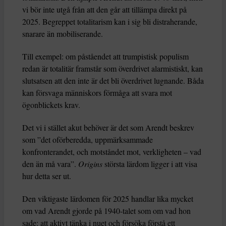
vi bör inte utgå från att den går att tillämpa direkt på
2025. Begreppet totalitarism kan i sig bli distraherande,
snarare än mobiliserande.
Till exempel: om påståendet att trumpistisk populism
redan är totalitär framstår som överdrivet alarmistiskt, kan
slutsatsen att den inte är det bli överdrivet lugnande. Båda
kan försvaga människors förmåga att svara mot
ögonblickets krav.
Det vi i stället akut behöver är det som Arendt beskrev
som ”det oförberedda, uppmärksammade
konfronterandet, och motståndet mot, verkligheten – vad
den än må vara”.
Origins
största lärdom ligger i att visa
hur detta ser ut.
Den viktigaste lärdomen för 2025 handlar lika mycket
om vad Arendt gjorde på 1940-talet som om vad hon
sade: att aktivt tänka i nuet och försöka förstå ett