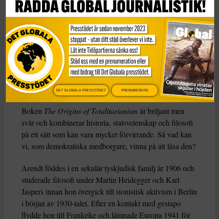
Dela
Den här texten har publicerats i The Conversation
under
en Creative Commons-licens och har översatts till
svenska av Tidningen Globals redaktion med hjälp av
AI
.
DET GLOBALA PRESSTÖDET
PRENUMERERA
Boken
The Origins of Totalitarianism
är briljant men
svår och kombinerar historia, statsvetenskap och filosofi
på ett sätt som kan vara mycket förvirrande. Så vad kan
vi, som demokratiska medborgare, vinna på att läsa den?
Arendt föddes i en sekulär tyskjudisk familj år 1906 och
studerade filosofi under Martin Heidegger och Karl
Jaspers innan hon övergick till sionistisk aktivism i Berlin
i början av 1930-talet. Efter en kontakt med gestapo
flydde hon till Frankrike och lämnade Europa 1941 för