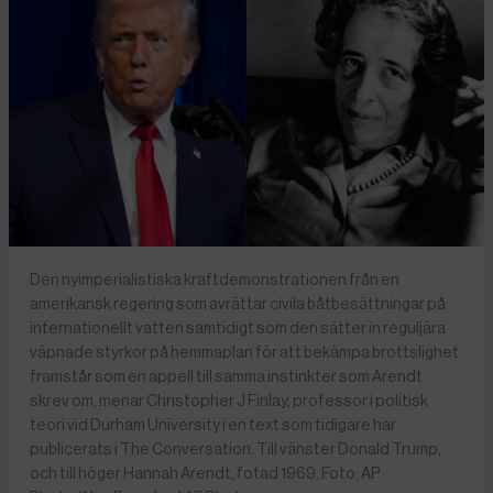
Den nyimperialistiska kraftdemonstrationen från en
amerikansk regering som avrättar civila båtbesättningar på
internationellt vatten samtidigt som den sätter in reguljära
väpnade styrkor på hemmaplan för att bekämpa brottslighet
framstår som en appell till samma instinkter som Arendt
skrev om, menar Christopher J Finlay, professor i politisk
teori vid Durham University i en text som tidigare har
publicerats i The Conversation. Till vänster Donald Trump,
och till höger Hannah Arendt, fotad 1969. Foto: AP