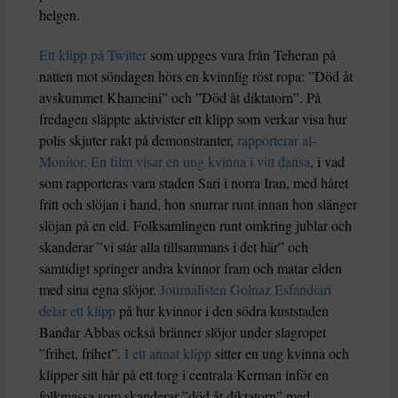
helgen.
Ett klipp på Twitter
som uppges vara från Teheran på
natten mot söndagen hörs en kvinnlig röst ropa: ”Död åt
avskummet Khameini” och ”Död åt diktatorn”. På
fredagen släppte aktivister ett klipp som verkar visa hur
polis skjuter rakt på demonstranter,
rapporterar al-
Monitor
.
En film visar en ung kvinna i vitt dansa
, i vad
som rapporteras vara staden Sari i norra Iran, med håret
fritt och slöjan i hand, hon snurrar runt innan hon slänger
slöjan på en eld. Folksamlingen runt omkring jublar och
skanderar ”vi står alla tillsammans i det här” och
samtidigt springer andra kvinnor fram och matar elden
med sina egna slöjor.
Journalisten Golnaz Esfandiari
delar ett klipp
på hur kvinnor i den södra kuststaden
Bandar Abbas också bränner slöjor under slagropet
”frihet, frihet”.
I ett annat klipp
sitter en ung kvinna och
klipper sitt hår på ett torg i centrala Kerman inför en
folkmassa som skanderar ”död åt diktatorn” med