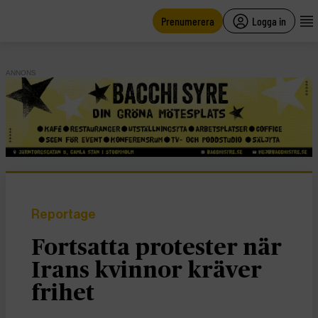
main
content
Prenumerera
Logga in
ANNONS
Reportage
Fortsatta protester när
Irans kvinnor kräver
frihet