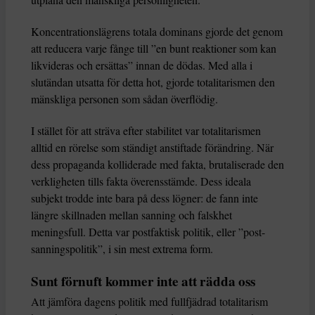
Koncentrationslägrens totala dominans gjorde det genom
att reducera varje fånge till ”en bunt reaktioner som kan
likvideras och ersättas” innan de dödas. Med alla i
slutändan utsatta för detta hot, gjorde totalitarismen den
mänskliga personen som sådan överflödig.
I stället för att sträva efter stabilitet var totalitarismen
alltid en rörelse som ständigt anstiftade förändring. När
dess propaganda kolliderade med fakta, brutaliserade den
verkligheten tills fakta överensstämde. Dess ideala
subjekt trodde inte bara på dess lögner: de fann inte
längre skillnaden mellan sanning och falskhet
meningsfull. Detta var postfaktisk politik, eller ”post-
sanningspolitik”, i sin mest extrema form.
Sunt förnuft kommer inte att rädda oss
Att jämföra dagens politik med fullfjädrad totalitarism