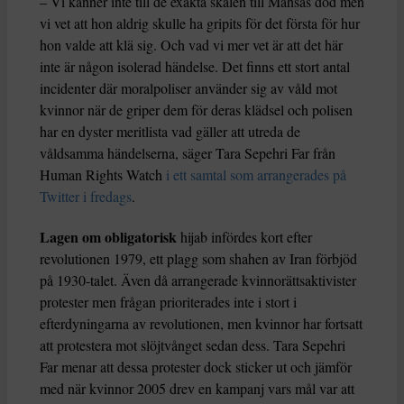
– Vi känner inte till de exakta skälen till Mahsas död men
vi vet att hon aldrig skulle ha gripits för det första för hur
hon valde att klä sig. Och vad vi mer vet är att det här
inte är någon isolerad händelse. Det finns ett stort antal
incidenter där moralpoliser använder sig av våld mot
kvinnor när de griper dem för deras klädsel och polisen
har en dyster meritlista vad gäller att utreda de
våldsamma händelserna, säger Tara Sepehri Far från
Human Rights Watch
i ett samtal som arrangerades på
Twitter i fredags
.
Lagen om obligatorisk
hijab infördes kort efter
revolutionen 1979, ett plagg som shahen av Iran förbjöd
på 1930-talet. Även då arrangerade kvinnorättsaktivister
protester men frågan prioriterades inte i stort i
efterdyningarna av revolutionen, men kvinnor har fortsatt
att protestera mot slöjtvånget sedan dess. Tara Sepehri
Far menar att dessa protester dock sticker ut och jämför
med när kvinnor 2005 drev en kampanj vars mål var att