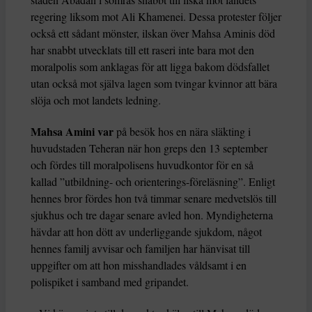
regering liksom mot Ali Khamenei. Dessa protester följer
också ett sådant mönster, ilskan över Mahsa Aminis död
har snabbt utvecklats till ett raseri inte bara mot den
moralpolis som anklagas för att ligga bakom dödsfallet
utan också mot själva lagen som tvingar kvinnor att bära
slöja och mot landets ledning.
Mahsa Amini var
på besök hos en nära släkting i
huvudstaden Teheran när hon greps den 13 september
och fördes till moralpolisens huvudkontor för en så
kallad ”utbildning- och orienterings-föreläsning”. Enligt
hennes bror fördes hon två timmar senare medvetslös till
sjukhus och tre dagar senare avled hon. Myndigheterna
hävdar att hon dött av underliggande sjukdom, något
hennes familj avvisar och familjen har hänvisat till
uppgifter om att hon misshandlades våldsamt i en
polispiket i samband med gripandet.