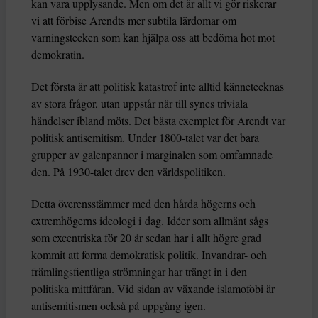
kan vara upplysande. Men om det är allt vi gör riskerar
vi att förbise Arendts mer subtila lärdomar om
varningstecken som kan hjälpa oss att bedöma hot mot
demokratin.
Det första är att politisk katastrof inte alltid kännetecknas
av stora frågor, utan uppstår när till synes triviala
händelser ibland möts. Det bästa exemplet för Arendt var
politisk antisemitism. Under 1800-talet var det bara
grupper av galenpannor i marginalen som omfamnade
den. På 1930-talet drev den världspolitiken.
Detta överensstämmer med den hårda högerns och
extremhögerns ideologi i dag. Idéer som allmänt sågs
som excentriska för 20 år sedan har i allt högre grad
kommit att forma demokratisk politik. Invandrar- och
främlingsfientliga strömningar har trängt in i den
politiska mittfåran. Vid sidan av växande islamofobi är
antisemitismen också på uppgång igen.