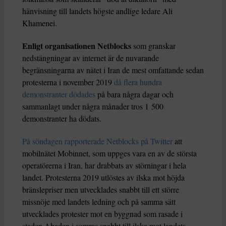
hänvisning till landets högste andlige ledare Ali
Khamenei.
Enligt organisationen Netblocks
som granskar
nedstängningar av internet är de nuvarande
begränsningarna av nätet i Iran de mest omfattande sedan
protesterna i november 2019
då flera hundra
demonstranter dödades
på bara några dagar och
sammanlagt under några månader tros 1 500
demonstranter ha dödats.
På söndagen rapporterade Netblocks på Twitter
att
mobilnätet Mobinnet, som uppges vara en av de största
operatörerna i Iran, har drabbats av störningar i hela
landet. Protesterna 2019 utlöstes av ilska mot höjda
bränslepriser men utvecklades snabbt till ett större
missnöje med landets ledning och på samma sätt
utvecklades protester mot en byggnad som rasade i
staden Abadan i somras snabbt till ilska mot landets