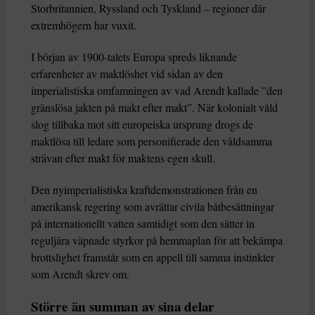
Storbritannien, Ryssland och Tyskland – regioner där
extremhögern har vuxit.
I början av 1900-talets Europa spreds liknande
erfarenheter av maktlöshet vid sidan av den
imperialistiska omfamningen av vad Arendt kallade ”den
gränslösa jakten på makt efter makt”. När kolonialt våld
slog tillbaka mot sitt europeiska ursprung drogs de
maktlösa till ledare som personifierade den våldsamma
strävan efter makt för maktens egen skull.
Den nyimperialistiska kraftdemonstrationen från en
amerikansk regering som avrättar civila båtbesättningar
på internationellt vatten samtidigt som den sätter in
reguljära väpnade styrkor på hemmaplan för att bekämpa
brottslighet framstår som en appell till samma instinkter
som Arendt skrev om.
Större än summan av sina delar