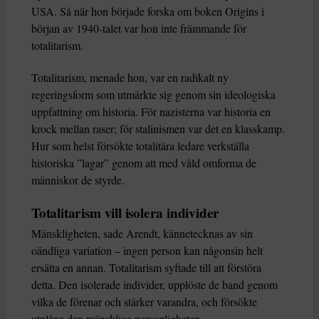
USA. Så när hon började forska om boken Origins i
början av 1940-talet var hon inte främmande för
totalitarism.
Totalitarism, menade hon, var en radikalt ny
regeringsform som utmärkte sig genom sin ideologiska
uppfattning om historia. För nazisterna var historia en
krock mellan raser; för stalinismen var det en klasskamp.
Hur som helst försökte totalitära ledare verkställa
historiska ”lagar” genom att med våld omforma de
människor de styrde.
Totalitarism vill isolera individer
Mänskligheten, sade Arendt, kännetecknas av sin
oändliga variation – ingen person kan någonsin helt
ersätta en annan. Totalitarism syftade till att förstöra
detta. Den isolerade individer, upplöste de band genom
vilka de förenar och stärker varandra, och försökte
utplåna den mänskliga personligheten.