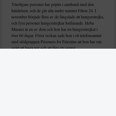
Ytterligare personer har gripits i samband med den
händelsen, och de går alla under namnet Filton 24. I
november började flera av de fängslade att hungerstrejka,
och fyra personer hungerstrejkar fortfarande. Heba
Muraisi är en av dem och hon har nu hungerstrejkat i
över 60 dagar. Förra veckan sade hon i ett telefonsamtal
med stödgruppen Prisoners for Palestine att hon har ont,
svårt att ligga ner och att föra ett samtal.
Nu varnar också flera FN-experter för att deras liv är i
fara, genom organsvikt eller hjärtarytmi riskerar de att dö
eller allvarligt skadas. Experterna uttrycker också oro
över hur deras grundläggande rättigheter har behandlas
av brittiska myndigheter.
– Dessa hungerstrejker måste förstås i ett större
sammanhang av begränsningar av propalestinsk aktivism
i Storbritannien,
säger experterna
som du kan läsa mer
om i årets första nummer.