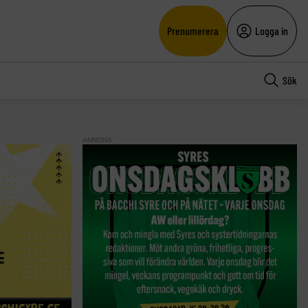
Prenumerera
Logga in
Sök
ANNONS