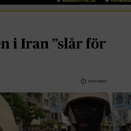
n i Iran ”slår för
4 min lästid