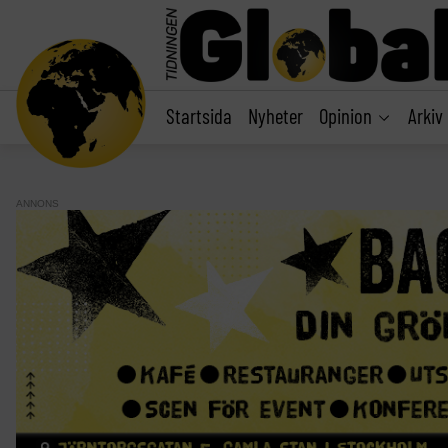
main
content
Startsida
Nyheter
Opinion
Arkiv
ANNONS