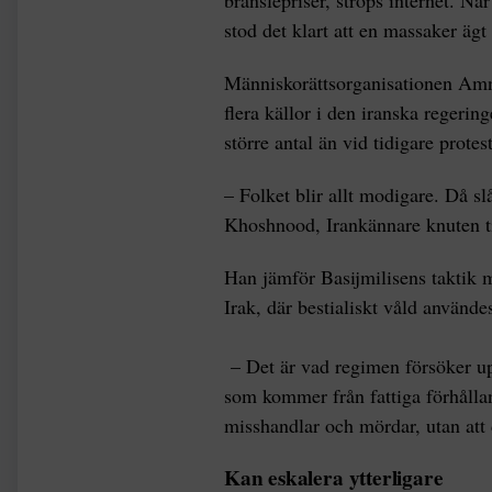
stod det klart att en massaker ägt
Människorättsorganisationen Amn
flera källor i den iranska regering
större antal än vid tidigare protest
– Folket blir allt modigare. Då sl
Khoshnood, Irankännare knuten ti
Han jämför Basijmilisens taktik m
Irak, där bestialiskt våld använd
– Det är vad regimen försöker up
som kommer från fattiga förhållan
misshandlar och mördar, utan att
Kan eskalera ytterligare