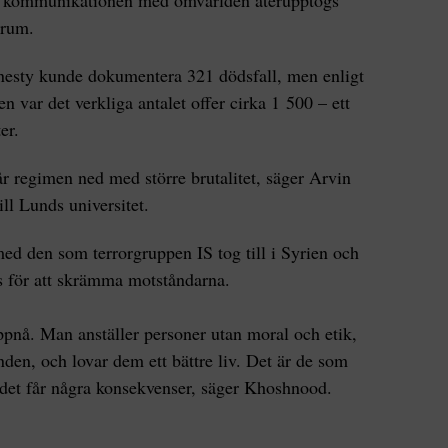
 rum.
esty kunde dokumentera 321 dödsfall, men enligt
en var det verkliga antalet offer cirka 1 500 – ett
er.
år regimen ned med större brutalitet, säger Arvin
ll Lunds universitet.
ed den som terrorgruppen IS tog till i Syrien och
es för att skrämma motståndarna.
pnå. Man anställer personer utan moral och etik,
den, och lovar dem ett bättre liv. Det är de som
 det får några konsekvenser, säger Khoshnood.