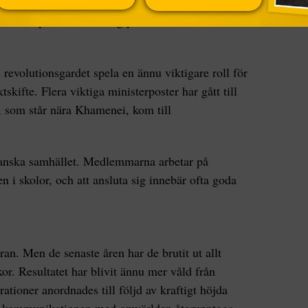
h deras familjer, till att omfatta en femtedel av
kritiska protesterna kring presidentvalet 2009
evolutionsgardet spela en ännu viktigare roll för
tskifte. Flera viktiga ministerposter har gått till
som står nära Khamenei, kom till
 iranska samhället. Medlemmarna arbetar på
 i skolor, och att ansluta sig innebär ofta goda
Iran. Men de senaste åren har de brutit ut allt
or. Resultatet har blivit ännu mer våld från
ationer anordnades till följd av kraftigt höjda
När kommunikationen med omvärlden återupptogs