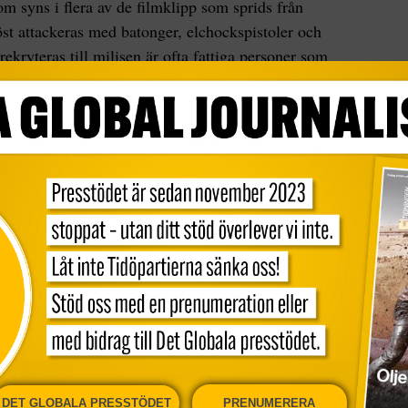
om syns i flera av de filmklipp som sprids från
st attackeras med batonger, elchockspistoler och
ekryteras till milisen är ofta fattiga personer som
ard lyder order till punkt och pricka. Många har
 till lojalitet med regimen, oavsett vad.
 säger Said Mahmoudi, professor i internationell
 arbetade vid iranska UD året efter revolutionen
m efter det.
stor vikt vid revolutionsgardets ideologiska
t av dess medlemmar ha röstat på en reformist i
ingtonbaserade tankesmedjan Middle East Institute
re, ayatolla Ali Khamenei, att öka
DET GLOBALA PRESSTÖDET
PRENUMERERA