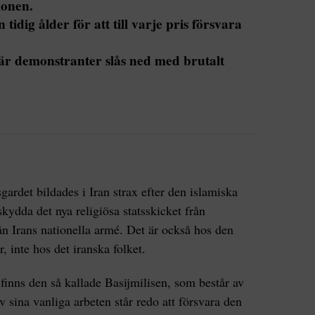
ionen.
tidig ålder för att till varje pris försvara
där demonstranter slås ned med brutalt
ardet bildades i Iran strax efter den islamiska
skydda det nya religiösa statsskicket från
rån Irans nationella armé. Det är också hos den
r, inte hos det iranska folket.
finns den så kallade Basijmilisen, som består av
av sina vanliga arbeten står redo att försvara den