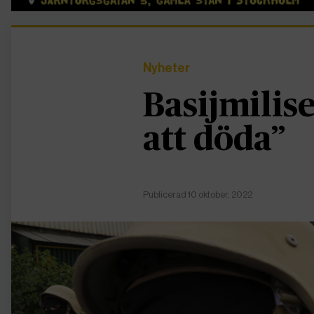
Nyheter
Basijmilise
att döda”
Publicerad 10 oktober, 2022