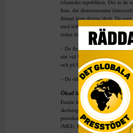
islamiska republiken. Det är de s
Iran, där demonstranter hänsynslö
ibland även skarpa skott. De som r
med löften om högre levnadsstand
redan från barnsben indoktrinerats
– De flesta är faktiskt fanatiker,
rätt vid Uppsala universitet, som
och på Irans ambassad i Stockhol
– De slår för att döda.
Ökad indoktrinering
Fastän Iran redan från start lade 
skolning rapporterades 73 procen
presidentvalet 1997, enligt Wash
(MEI). Det fick Irans högste leda