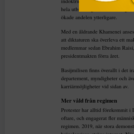
indoktrineringen av gardisterna oc
hela utbildningen. Efter de regim
ökade andelen ytterligare.
Med en åldrande Khamenei anses r
att diktaturen ska överleva ett mak
medlemmar sedan Ebrahim Raisi, 
presidentmakten förra året.
Basijmilisen finns överallt i det
departement, myndigheter och även
karriärmöjligheter vid sidan av.
Mer våld från regimen
Protester har alltid förekommit i 
oftare, och engagerat fler människ
regimen. 2019, när stora demonstr
bränslepriser, ströps internet. 