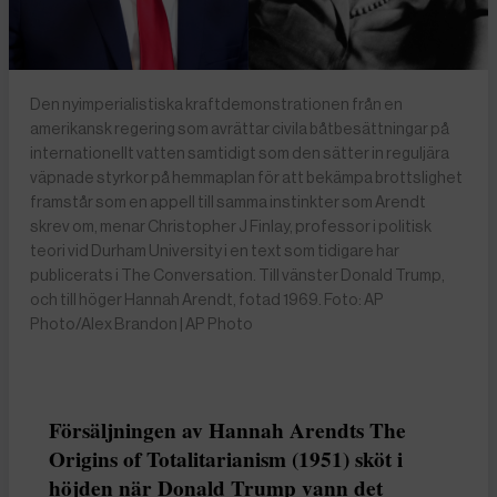
Den nyimperialistiska kraftdemonstrationen från en
amerikansk regering som avrättar civila båtbesättningar på
internationellt vatten samtidigt som den sätter in reguljära
väpnade styrkor på hemmaplan för att bekämpa brottslighet
framstår som en appell till samma instinkter som Arendt
skrev om, menar Christopher J Finlay, professor i politisk
teori vid Durham University i en text som tidigare har
publicerats i The Conversation. Till vänster Donald Trump,
och till höger Hannah Arendt, fotad 1969. Foto: AP
Photo/Alex Brandon | AP Photo
Försäljningen av Hannah Arendts The
Origins of Totalitarianism (1951) sköt i
höjden när Donald Trump vann det