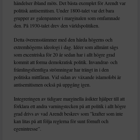
händelser ibland möts. Det bästa exemplet för Arendt var
politisk antisemitism. Under 1800-talet var det bara
grupper av galenpannor i marginalen som omfamnade
den. På 1930-talet drev den världspolitiken.
Detta överensstämmer med den hårda högerns och
extremhögerns ideologi i dag. Idéer som allmänt sågs
som excentriska för 20 år sedan har i allt högre grad
kommit att forma demokratisk politik. Invandrar- och
främlingsfientliga strömningar har trängt in i den
politiska mittfåran. Vid sidan av växande islamofobi är
antisemitismen också på uppgång igen.
Integreringen av tidigare marginella åsikter hjälper till att
förklara ett andra varningstecken på att politik i allt högre
grad drivs av vad Arendt beskrev som ”krafter som inte
kan litas på att följa reglerna för sunt förnuft och
egenintresse”.