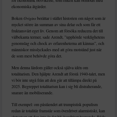
för ekonomisk besvikelse, som enkelt kan bemötas med
ekonomiska åtgärder.
Boken
Origins
berättar i stället historien om något som är
mycket större än summan av sina delar och som får ett
fruktansvärt eget liv. Genom att försöka reducera det till
välbekanta termer, sade Arendt, ”upphörde verklighetens
genomslag och chock av erfarenheterna att kännas”, och
människor misslyckades med att göra motstånd just när
de som mest behövde göra det.
Men denna lärdom gäller också själva idén om
totalitarism. Den hjälpte Arendt att förstå 1940-talet, men
vi bör inte utgå från att den går att tillämpa direkt på
2025. Begreppet totalitarism kan i sig bli distraherande,
snarare än mobiliserande.
Till exempel: om påståendet att trumpistisk populism
redan är totalitär framstår som överdrivet alarmistiskt, kan
slutsatsen att den inte är det bli överdrivet lugnande. Båda