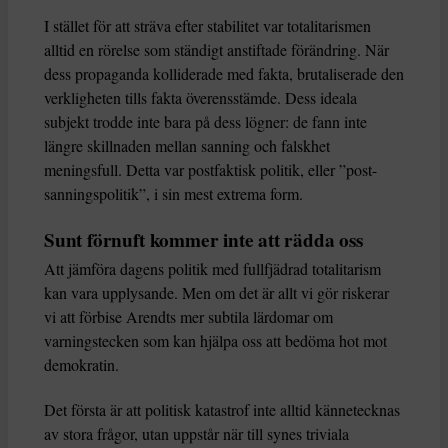
I stället för att sträva efter stabilitet var totalitarismen
alltid en rörelse som ständigt anstiftade förändring. När
dess propaganda kolliderade med fakta, brutaliserade den
verkligheten tills fakta överensstämde. Dess ideala
subjekt trodde inte bara på dess lögner: de fann inte
längre skillnaden mellan sanning och falskhet
meningsfull. Detta var postfaktisk politik, eller ”post-
sanningspolitik”, i sin mest extrema form.
Sunt förnuft kommer inte att rädda oss
Att jämföra dagens politik med fullfjädrad totalitarism
kan vara upplysande. Men om det är allt vi gör riskerar
vi att förbise Arendts mer subtila lärdomar om
varningstecken som kan hjälpa oss att bedöma hot mot
demokratin.
Det första är att politisk katastrof inte alltid kännetecknas
av stora frågor, utan uppstår när till synes triviala