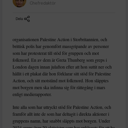
Chefredaktör
Dela
organisationen Palestine Action i Storbritannien, och
brittisk polis har genomfört massgripande av personer
som har protesterat till stöd för gruppen och mot
folkmord. En av dem är Greta Thunberg som greps i
London dagen innan julafton efter att hon suttit ner och
hållit i ett plakat där hon förklarar sitt stöd för Palestine
Action, och sitt motstånd mot folkmord. Hon släpptes
mot borgen men ska infinna sig för rättegång i mars
enligt medierapporter.
Inte alla som har uttryckt stöd för Palestine Action, och
framför allt inte de som har deltagit i direkta aktioner i
gruppens namn, har snabbt släppts mot borgen. Under
2024 greps över 20 aktivister som har anklagats för att ha