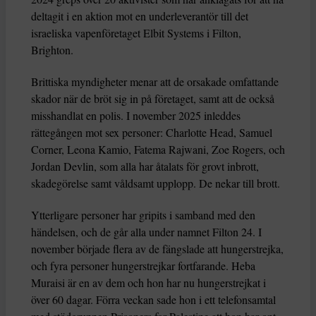
deltagit i en aktion mot en underleverantör till det
israeliska vapenföretaget Elbit Systems i Filton,
Brighton.
Brittiska myndigheter menar att de orsakade omfattande
skador när de bröt sig in på företaget, samt att de också
misshandlat en polis. I november 2025 inleddes
rättegången mot sex personer: Charlotte Head, Samuel
Corner, Leona Kamio, Fatema Rajwani, Zoe Rogers, och
Jordan Devlin, som alla har åtalats för grovt inbrott,
skadegörelse samt våldsamt upplopp. De nekar till brott.
Ytterligare personer har gripits i samband med den
händelsen, och de går alla under namnet Filton 24. I
november började flera av de fängslade att hungerstrejka,
och fyra personer hungerstrejkar fortfarande. Heba
Muraisi är en av dem och hon har nu hungerstrejkat i
över 60 dagar. Förra veckan sade hon i ett telefonsamtal