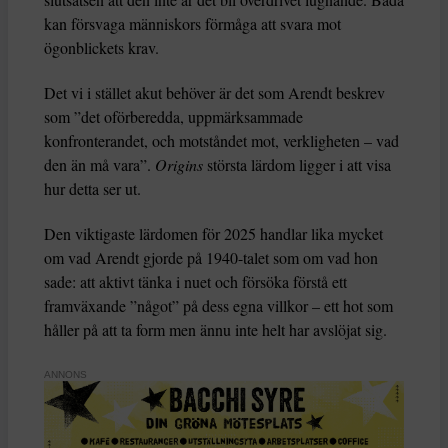
kan försvaga människors förmåga att svara mot
ögonblickets krav.
Det vi i stället akut behöver är det som Arendt beskrev
som ”det oförberedda, uppmärksammade
konfronterandet, och motståndet mot, verkligheten – vad
den än må vara”.
Origins
största lärdom ligger i att visa
hur detta ser ut.
Den viktigaste lärdomen för 2025 handlar lika mycket
om vad Arendt gjorde på 1940-talet som om vad hon
sade: att aktivt tänka i nuet och försöka förstå ett
framväxande ”något” på dess egna villkor – ett hot som
håller på att ta form men ännu inte helt har avslöjat sig.
ANNONS