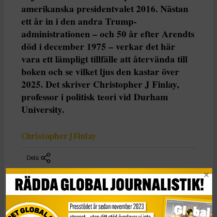
amerikanska presidentvalet 2016. Nästan
ett år in i den andra Trump-
administrationen – och 50 år efter Arendts
död i december 1975 – verkar det här
vara ett lämpligt tillfälle att återvända till
boken och se vilket ljus den kastar över
2025. Det skriver Christopher J Finlay,
professor i politisk teori vid Durham
University.
Christopher J Finlay
Dela
Den här texten har publicerats i The Conversation
under
en Creative Commons-licens och har översatts till
svenska av Tidningen Globals redaktion med hjälp av