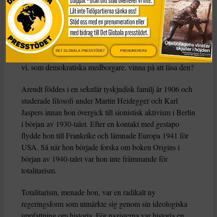
AI
.
Boken
The Origins of Totalitarianism
är briljant men
svår och kombinerar historia, statsvetenskap och filosofi
DET GLOBALA PRESSTÖDET
PRENUMERERA
på ett sätt som kan vara mycket förvirrande. Så vad kan
vi, som demokratiska medborgare, vinna på att läsa den?
Arendt föddes i en sekulär tyskjudisk familj år 1906 och
studerade filosofi under Martin Heidegger och Karl
Jaspers innan hon övergick till sionistisk aktivism i Berlin
i början av 1930-talet. Efter en kontakt med gestapo
flydde hon till Frankrike och lämnade Europa 1941 för
USA. Så när hon började forska om boken Origins i
början av 1940-talet var hon inte främmande för
totalitarism.
Totalitarism, menade hon, var en radikalt ny
regeringsform som utmärkte sig genom sin ideologiska
uppfattning om historia. För nazisterna var historia en