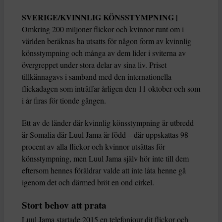
SVERIGE/KVINNLIG KÖNSSTYMPNING |
Omkring 200 miljoner flickor och kvinnor runt om i
världen beräknas ha utsatts för någon form av kvinnlig
könsstympning och många av dem lider i sviterna av
övergreppet under stora delar av sina liv. Priset
tillkännagavs i samband med den internationella
flickadagen som inträffar årligen den 11 oktober och som
i år firas för tionde gången.
Ett av de länder där kvinnlig könsstympning är utbredd
är Somalia där Luul Jama är född – där uppskattas 98
procent av alla flickor och kvinnor utsättas för
könsstympning, men Luul Jama själv hör inte till dem
eftersom hennes föräldrar valde att inte låta henne gå
igenom det och därmed bröt en ond cirkel.
Stort behov att prata
Luul Jama startade 2015 en telefonjour dit flickor och