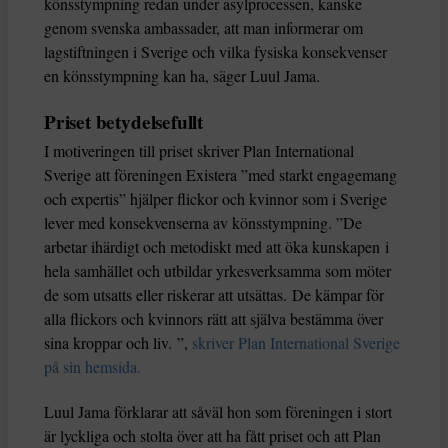
könsstympning redan under asylprocessen, kanske
genom svenska ambassader, att man informerar om
lagstiftningen i Sverige och vilka fysiska konsekvenser
en könsstympning kan ha, säger Luul Jama.
Priset betydelsefullt
I motiveringen till priset skriver Plan International
Sverige att föreningen Existera ”med starkt engagemang
och expertis” hjälper flickor och kvinnor som i Sverige
lever med konsekvenserna av könsstympning. ”De
arbetar ihärdigt och metodiskt med att öka kunskapen i
hela samhället och utbildar yrkesverksamma som möter
de som utsatts eller riskerar att utsättas. De kämpar för
alla flickors och kvinnors rätt att själva bestämma över
sina kroppar och liv. ”,
skriver Plan International Sverige
på sin hemsida.
Luul Jama förklarar att såväl hon som föreningen i stort
är lyckliga och stolta över att ha fått priset och att Plan