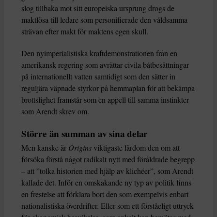
slog tillbaka mot sitt europeiska ursprung drogs de
maktlösa till ledare som personifierade den våldsamma
strävan efter makt för maktens egen skull.
Den nyimperialistiska kraftdemonstrationen från en
amerikansk regering som avrättar civila båtbesättningar
på internationellt vatten samtidigt som den sätter in
reguljära väpnade styrkor på hemmaplan för att bekämpa
brottslighet framstår som en appell till samma instinkter
som Arendt skrev om.
Större än summan av sina delar
Men kanske är
Origins
viktigaste lärdom den om att
försöka förstå något radikalt nytt med föråldrade begrepp
– att ”tolka historien med hjälp av klichéer”, som Arendt
kallade det. Inför en omskakande ny typ av politik finns
en frestelse att förklara bort den som exempelvis enbart
nationalistiska överdrifter. Eller som ett förståeligt uttryck