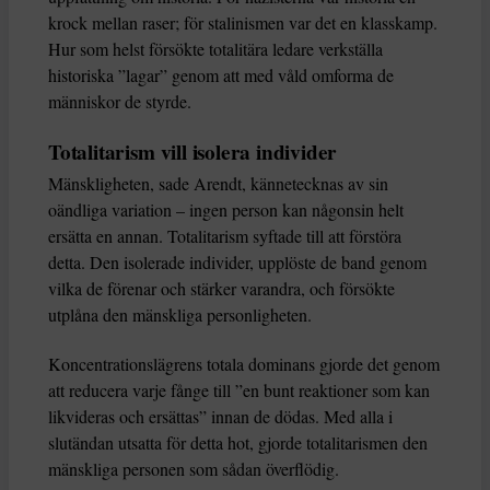
krock mellan raser; för stalinismen var det en klasskamp.
Hur som helst försökte totalitära ledare verkställa
historiska ”lagar” genom att med våld omforma de
människor de styrde.
Totalitarism vill isolera individer
Mänskligheten, sade Arendt, kännetecknas av sin
oändliga variation – ingen person kan någonsin helt
ersätta en annan. Totalitarism syftade till att förstöra
detta. Den isolerade individer, upplöste de band genom
vilka de förenar och stärker varandra, och försökte
utplåna den mänskliga personligheten.
Koncentrationslägrens totala dominans gjorde det genom
att reducera varje fånge till ”en bunt reaktioner som kan
likvideras och ersättas” innan de dödas. Med alla i
slutändan utsatta för detta hot, gjorde totalitarismen den
mänskliga personen som sådan överflödig.