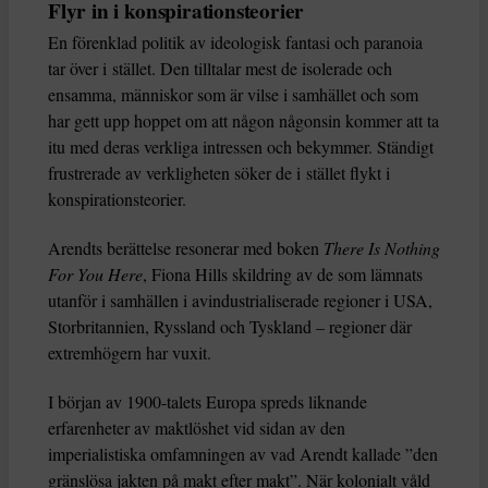
Flyr in i konspirationsteorier
En förenklad politik av ideologisk fantasi och paranoia
tar över i stället. Den tilltalar mest de isolerade och
ensamma, människor som är vilse i samhället och som
har gett upp hoppet om att någon någonsin kommer att ta
itu med deras verkliga intressen och bekymmer. Ständigt
frustrerade av verkligheten söker de i stället flykt i
konspirationsteorier.
Arendts berättelse resonerar med boken
There Is Nothing
For You Here
, Fiona Hills skildring av de som lämnats
utanför i samhällen i avindustrialiserade regioner i USA,
Storbritannien, Ryssland och Tyskland – regioner där
extremhögern har vuxit.
I början av 1900-talets Europa spreds liknande
erfarenheter av maktlöshet vid sidan av den
imperialistiska omfamningen av vad Arendt kallade ”den
gränslösa jakten på makt efter makt”. När kolonialt våld