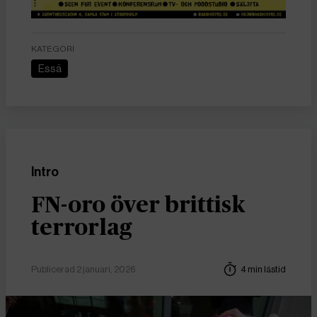
KATEGORI
Essä
Intro
FN-oro över brittisk
terrorlag
Publicerad 2 januari, 2026
4 min lästid