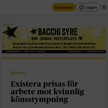
main
content
Prenumerera
Logga in
ANNONS
Nyheter
Existera prisas för
arbete mot kvinnlig
könsstympning