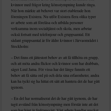
kvinnor med frågor kring könsstympning kunde ringa.
När hon märkte att behovet var stort etablerade hon
föreningen Existera. Nu utför Existera flera olika typer
av arbete som att föreläsa och utbilda personer
verksamma inom socialtjänst och skola, men arbetar
också fortsatt med telefonjour och gruppsamtal. Ett
sådant gruppsamtal är för äldre kvinnor i Järvaområdet i
Stockholm:
– Det finns ett jättestort behov av att få tillhöra en grupp,
och att möta andra flickor och kvinnor som har drabbats,
säger Luul Jama. För vissa har det länge funnits ett
behov att få sätta ord på och dela sina erfarenheter, andra
kan ha tyckt sig ha hittat ett sätt att hantera det de har gått
igenom.
– En del har normaliserat det de har gått igenom, de har
tagit avstånd från könsstympning men förstår inte att det
som har hänt är fruktansvärt. Vårt arbete handlar mycket