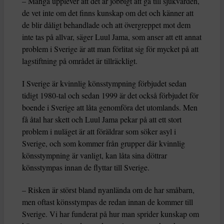
– Många upplever att det är jobbigt att gå till sjukvården,
de vet inte om det finns kunskap om det och känner att
de blir dåligt behandlade och att övergreppet mot dem
inte tas på allvar, säger Luul Jama, som anser att ett annat
problem i Sverige är att man förlitat sig för mycket på att
lagstiftning på området är tillräckligt.
I Sverige är kvinnlig könsstympning förbjudet sedan
tidigt 1980-tal och sedan 1999 är det också förbjudet för
boende i Sverige att låta genomföra det utomlands. Men
få åtal har skett och Luul Jama pekar på att ett stort
problem i nuläget är att föräldrar som söker asyl i
Sverige, och som kommer från grupper där kvinnlig
könsstympning är vanligt, kan låta sina döttrar
könsstympas innan de flyttar till Sverige.
– Risken är störst bland nyanlända om de har småbarn,
men oftast könsstympas de redan innan de kommer till
Sverige. Vi har funderat på hur man sprider kunskap om