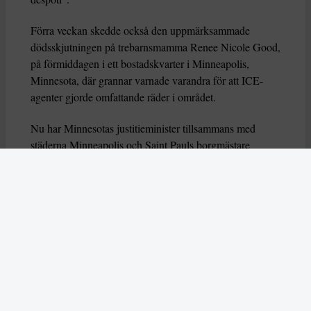
Förra veckan skedde också den uppmärksammade
dödsskjutningen på trebarnsmamma Renee Nicole Good,
på förmiddagen i ett bostadskvarter i Minneapolis,
Minnesota, där grannar varnade varandra för att ICE-
agenter gjorde omfattande räder i området.
Nu har Minnesotas justitieminister tillsammans med
städerna Minneapolis och Saint Pauls borgmästare
lämnat in en stämningsansökan mot den federala
myndigheten Department of Homeland Security (DHS).
Med stämningen vill man att DHS drar tillbaka alla ICE-
agenter från delstaten
.
Vladan Lausevic skriver
om hur ICE-agenter i
”praktiken opererar som en polisstyrka utanför lagens
ramar där konstitutionella skydd såsom rätt till
domstolsprövning och skydd mot godtyckliga
ingripanden ignoreras.”, och att ICE ger en