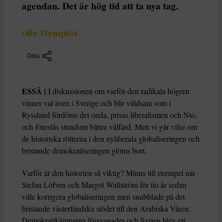
agendan. Det är hög tid att ta nya tag.
Olle Törnquist
Dela
ESSÄ |
I diskussionen om varför den radikala högern
vinner val även i Sverige och blir våldsam som i
Ryssland fördöms det onda, prisas liberalismen och Nto,
och föreslås stundom bättre välfärd. Men vi går vilse om
de historiska rötterna i den nyliberala globaliseringen och
bristande demokratiseringen glöms bort.
Varför är den historien så viktig? Minns till exempel när
Stefan Löfven och Margot Wallström för tio år sedan
ville korrigera globaliseringen men snubblade på det
bristande västerländska stödet till den Arabiska Våren.
Demokratikämparna försvagades och Syrien blev ett