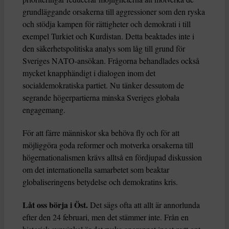
grundläggande orsakerna till aggressioner som den ryska
och stödja kampen för rättigheter och demokrati i till
exempel Turkiet och Kurdistan. Detta beaktades inte i
den säkerhetspolitiska analys som låg till grund för
Sveriges NATO-ansökan. Frågorna behandlades också
mycket knapphändigt i dialogen inom det
socialdemokratiska partiet. Nu tänker dessutom de
segrande högerpartierna minska Sveriges globala
engagemang.
För att färre människor ska behöva fly och för att
möjliggöra goda reformer och motverka orsakerna till
högernationalismen krävs alltså en fördjupad diskussion
om det internationella samarbetet som beaktar
globaliseringens betydelse och demokratins kris.
Låt oss börja i Öst.
Det sägs ofta att allt är annorlunda
efter den 24 februari, men det stämmer inte. Från en