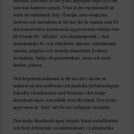
historisk synvinkel är det ryska angreppet inget nytt ont
som kan hanteras separat. Visst är det exceptionellt att
starta ett omfattande krig i Europa, men orsakerna,
motiven och metoderna är till stor del de samma som för
den konservativa nynationella aggressionen världen över
till förmån för ”infödda” och identitetspolitik – mot
demokratiska fri- och rättigheter, rättsstat, oliktänkande,
etniska, religiösa och sexuella minoriteter, kvinnor,
invandrare, fattiga drogmissbrukare, inom och utom
länders gränser.
Och högernationalismen är till stor del i sin tur en
reaktion på den nyliberala och juridiska globaliseringens
baksidor i kombination med bristerna i den tredje
demokrativågen, som nådde även Ryssland. Den ryska
aggression är ”bara” det för oss tydligaste exemplet.
Den tredje demokrativågen började bland socialliberaler
och brett definierade socialdemokrater i Latinamerika