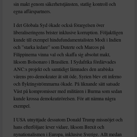
sin makt genom säkerhetstjänsten, statlig kontroll och
egna affärspartners.
I det Globala Syd ökade också förargelsen över
liberaliseringens brister inklusive korruption. Följaktligen
kunde till exempel hindufundamentalisten Modi i Indien
och ”starka ledare” som Duterte och Marcos på
Filippinerna vinna val och skaffa sig absolut makt,
liksom Bolsonaro i Brasilien. I Sydafrika fördärvades
ANC:s projekt och samtidigt lämnades den arabiska
vårens pro-demokrater åt sitt öde, Syrien blev ett inferno
och flyktingströmmarna ökade. På liknande sätt satsade
Väst på kompromisser med militären i Burma som sedan
kunde krossa demokratirörelsen. För att nämna några
exempel.
I USA utnyttjade dessutom Donald Trump missnöjet och
hans efterföljare lever vidare, liksom Brexit och
nynationalismen i Europa, inklusive Sverige. Allt medan