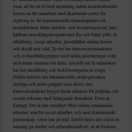
visar, att för att få bred anslutning måste demokratistödet
knytas an till samarbete med likasinnade parter för
reglering av det transnationella finanskapitalet och
produktionen, bättre handels- och investeringsavtal, plus
hållbara utvecklingsprogram med fler och bättre jobb, fri
utbildning, social säkerhet, jämställdhet mellan könen,
och skydd mot våld. Tyvärr har intresseorganisationer
och civilsamhällegrupper med skilda prioriteringar svårt
att komma samman om detta, speciellt när få människor
har fast anställning och fackföreningarna är svaga.
Därför behöver det internationella stödet prioritera
fackliga och andra grupper som utöver sina
kärnverksamheter bygger breda allianser för politiska och
sociala reformer med deltagande demokrati. Detta är
klarlagt. Det är inte omöjligt! Men sådana omdanande
reformer som för social säkerhet, och med demokratiskt
partnerskap, växer inte på träd. Därför krävs det också en
satsning på studier och erfarenhetsutbyte, så att forskare,