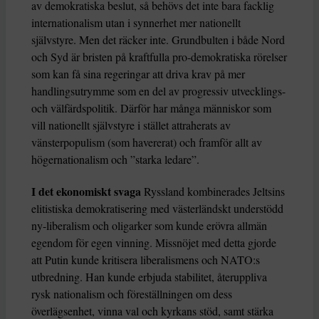
av demokratiska beslut, så behövs det inte bara facklig
internationalism utan i synnerhet mer nationellt
självstyre. Men det räcker inte. Grundbulten i både Nord
och Syd är bristen på kraftfulla pro-demokratiska rörelser
som kan få sina regeringar att driva krav på mer
handlingsutrymme som en del av progressiv utvecklings-
och välfärdspolitik. Därför har många människor som
vill nationellt självstyre i stället attraherats av
vänsterpopulism (som havererat) och framför allt av
högernationalism och ”starka ledare”.
I det ekonomiskt svaga
Ryssland kombinerades Jeltsins
elitistiska demokratisering med västerländskt understödd
ny-liberalism och oligarker som kunde erövra allmän
egendom för egen vinning. Missnöjet med detta gjorde
att Putin kunde kritisera liberalismens och NATO:s
utbredning. Han kunde erbjuda stabilitet, återuppliva
rysk nationalism och föreställningen om dess
överlägsenhet, vinna val och kyrkans stöd, samt stärka