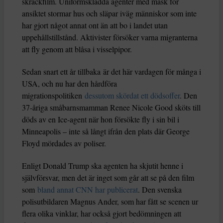
skräckfilm. Uniformsklädda agenter med mask för
ansiktet stormar hus och släpar iväg människor som inte
har gjort något annat ont än att bo i landet utan
uppehållstillstånd. Aktivister försöker varna migranterna
att fly genom att blåsa i visselpipor.
Sedan snart ett år tillbaka är det här vardagen för många i
USA, och nu har den hårdföra
migrationspolitiken
dessutom skördat ett dödsoffer
. Den
37-åriga småbarnsmamman Renee Nicole Good sköts till
döds av en Ice-agent när hon försökte fly i sin bil i
Minneapolis – inte så långt ifrån den plats där George
Floyd mördades av poliser.
Enligt Donald Trump ska agenten ha skjutit henne i
självförsvar, men det är inget som går att se på den film
som
bland annat CNN har publicerat
. Den svenska
polisutbildaren Magnus Ander, som har fått se scenen ur
flera olika vinklar, har också gjort bedömningen att