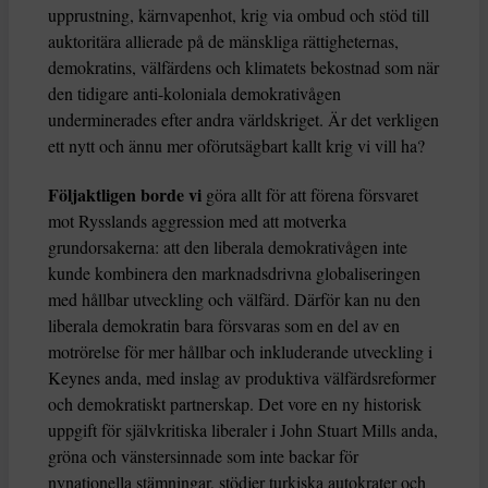
upprustning, kärnvapenhot, krig via ombud och stöd till
auktoritära allierade på de mänskliga rättigheternas,
demokratins, välfärdens och klimatets bekostnad som när
den tidigare anti-koloniala demokrativågen
underminerades efter andra världskriget. Är det verkligen
ett nytt och ännu mer oförutsägbart kallt krig vi vill ha?
Följaktligen borde vi
göra allt för att förena försvaret
mot Rysslands aggression med att motverka
grundorsakerna: att den liberala demokrativågen inte
kunde kombinera den marknadsdrivna globaliseringen
med hållbar utveckling och välfärd. Därför kan nu den
liberala demokratin bara försvaras som en del av en
motrörelse för mer hållbar och inkluderande utveckling i
Keynes anda, med inslag av produktiva välfärdsreformer
och demokratiskt partnerskap. Det vore en ny historisk
uppgift för självkritiska liberaler i John Stuart Mills anda,
gröna och vänstersinnade som inte backar för
nynationella stämningar, stödjer turkiska autokrater och