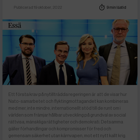
Publicerad 19 oktober, 2022
9 min lästid
Ett första krav på nytillträdda regeringen är att de visar hur
Nato-samarbetet och flyktingmottagandet kan kombineras
med mer, inte mindre, internationellt stöd till de runt om i
världen som främjar hållbar utveckling på grundval av social
rättvisa, mänskliga rättigheter och demokrati. Detsamma
gäller förhandlingar och kompromisser för fred och
gemensam säkerhet utan kärnvapen, mot ett nytt kallt krig.