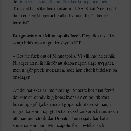
det
inte ser ut som att hon försöker köra på mannen
.
Trots det har säkerhetsministern i USA Kristi Noem gått
ännu ett steg längre och kallat kvinnan för ”inhemsk
terrorist”.
Borgmästaren i Minneapolis
Jacob Frey riktar istället
skarp kritik mot migrationsbyrån ICE.
– Get the fuck out of Minneapolis. Vi vill inte ha er här.
Ni säger att ni är här för att skapa någon slags trygghet,
men ni gör precis motsatsen, sade han efter händelsen på
onsdagen.
Att det här sker är inte märkligt. Snarare bör man förstå
det som en oundviklig konsekvens av en politik vars
huvuduppgift tycks vara att gripa och utvisa så många
migranter som möjligt. Det är också en konsekvens av en
allt hårdare retorik där Donald Trump själv har kallat
somalier som bor i Minneapolis för ”lowlifes” och