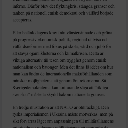
inferno. Därför blev det flyktingkris, stängda gränser och
tanken på nationell etnisk demokrati och välfärd började
accepteras.
Eller betänk dagens krav från vänstersinnade och gröna
på progressiv ekonomisk politik, regional rättvisa och
välfärdsreformer med fokus på skola, vård och jobb för
att stävja ojämlikheterna och klimatkrisen. Detta är
viktiga alternativ till tesen om trygghet genom etnisk
nationalism och batonger. Men det finns få idéer om hur
man kan ändra de internationella maktförhållanden som
minskar möjligheterna att genomföra reformerna. Så
Sverigedemokraterna kan fortfarande säga att ”riktiga
svenskar” måste ta skydd bakom nationella gränser.
En tredje illustration är att NATO är otillräckligt. Den
ryska imperialismen i Ukraina måste motverkas, men på
sikt förvärras läget om anpassningen till militäralliansens
prioriteringar reducerar möjligheterna att motverka de