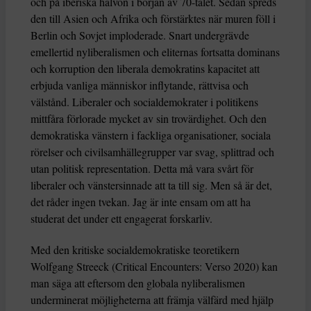
och på iberiska halvön i början av 70-talet. Sedan spreds
den till Asien och Afrika och förstärktes när muren föll i
Berlin och Sovjet imploderade. Snart undergrävde
emellertid nyliberalismen och eliternas fortsatta dominans
och korruption den liberala demokratins kapacitet att
erbjuda vanliga människor inflytande, rättvisa och
välstånd. Liberaler och socialdemokrater i politikens
mittfåra förlorade mycket av sin trovärdighet. Och den
demokratiska vänstern i fackliga organisationer, sociala
rörelser och civilsamhällegrupper var svag, splittrad och
utan politisk representation. Detta må vara svårt för
liberaler och vänstersinnade att ta till sig. Men så är det,
det råder ingen tvekan. Jag är inte ensam om att ha
studerat det under ett engagerat forskarliv.
Med den kritiske socialdemokratiske teoretikern
Wolfgang Streeck (Critical Encounters: Verso 2020) kan
man säga att eftersom den globala nyliberalismen
underminerat möjligheterna att främja välfärd med hjälp