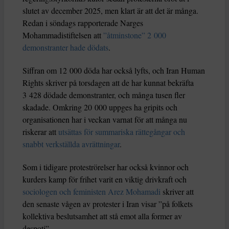
slutet av december 2025, men klart är att det är många.
Redan i söndags rapporterade Narges
Mohammadistiftelsen att
”åtminstone” 2 000
demonstranter hade dödats
.
Siffran om 12 000 döda har också lyfts, och Iran Human
Rights skriver på torsdagen att de har kunnat bekräfta
3 428 dödade demonstranter, och många tusen fler
skadade. Omkring 20 000 uppges ha gripits och
organisationen har i veckan varnat för att många nu
riskerar att
utsättas för summariska rättegångar och
snabbt verkställda avrättningar
.
Som i tidigare proteströrelser har också kvinnor och
kurders kamp för frihet varit en viktig drivkraft och
sociologen och feministen Arez Mohamadi
skriver att
den senaste vågen av protester i Iran visar ”på folkets
kollektiva beslutsamhet att stå emot alla former av
despoti”.