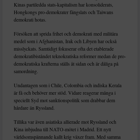
Kinas partiledda stats-kapitalism har konsoliderats,
Hongkongs pro-demokrater fängslats och Taiwans
demokrati hotas.
Försöken att sprida frihet och demokrati med militära
medel som i Afghanistan, Irak och Libyen har också
misslyckats. Samtidigt fokuserar ofta det etablerade
demokratibiståndet teknokratiska reformer medan de pro-
demokratiska krafterna ställs åt sidan och är dåliga på
samordning.
Undantagen som i Chile, Colombia och indiska Kerala
är få och behöver mer stöd. Vidare reagerar många i
speciellt Syd mot sanktionspolitik som drabbar dem
hårdare än Ryssland.
Tillika var även asiatiska allierade mot Ryssland och
Kina inbjudna till NATO-mötet i Madrid. Ett nytt
världsomspännande kallt krig växer fram. Med samma