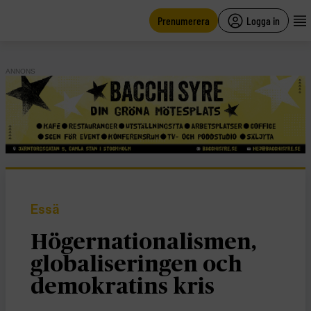
main
content
Prenumerera
Logga in
ANNONS
Essä
Högernationalismen,
globaliseringen och
demokratins kris