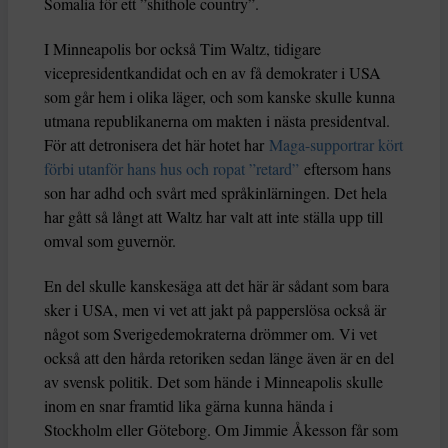
Somalia för ett ”shithole country”.
I Minneapolis bor också Tim Waltz, tidigare
vicepresidentkandidat och en av få demokrater i USA
som går hem i olika läger, och som kanske skulle kunna
utmana republikanerna om makten i nästa presidentval.
För att detronisera det här hotet har
Maga-supportrar kört
förbi utanför hans hus och ropat ”retard”
eftersom hans
son har adhd och svårt med språkinlärningen. Det hela
har gått så långt att Waltz har valt att inte ställa upp till
omval som guvernör.
En del skulle kanskesäga att det här är sådant som bara
sker i USA, men vi vet att jakt på papperslösa också är
något som Sverigedemokraterna drömmer om. Vi vet
också att den hårda retoriken sedan länge även är en del
av svensk politik. Det som hände i Minneapolis skulle
inom en snar framtid lika gärna kunna hända i
Stockholm eller Göteborg. Om Jimmie Åkesson får som