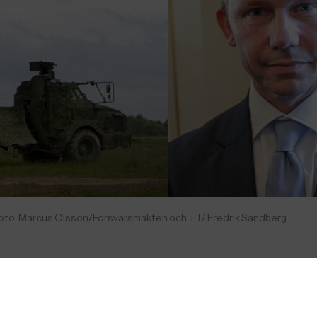
 Foto: Marcus Olsson/Försvarsmakten och TT/ Fredrik Sandberg
n i en ”ny fas” till följd av att externa
ktens parter med avancerade vapensystem.