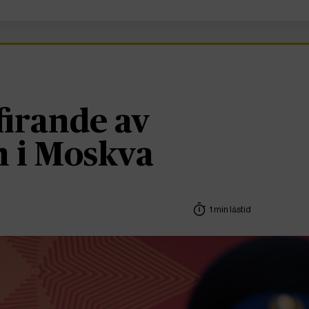
firande av
n i Moskva
1 min lästid