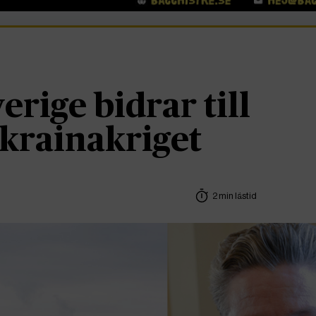
erige bidrar till
Ukrainakriget
2 min lästid