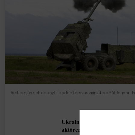
Archerpjäs och den nytillträdde försvarsministern Pål Jonson.
Ukrainakriget riskerar att gå i
aktörer understödjer konfli