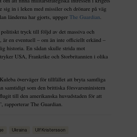
 om att finna militärstrategiska intressen i krigets
e sig in i leken med missiler och drönare på väg
ellan länderna har gjorts, uppger
The Guardian
.
politiskt tryck till följd av det massiva och
 är en eventuell – om än inte officiellt erkänd –
g historia. En sådan skulle strida mot
tryker USA, Frankrike och Storbritannien i olika
uleba överväger för tillfället att bryta samtliga
n samtidigt som den brittiska försvarsministern
lugit till den amerikanska huvudstaden för att
”, rapporterar The Guardian.
ige
Ukraina
Ulf Kristersson