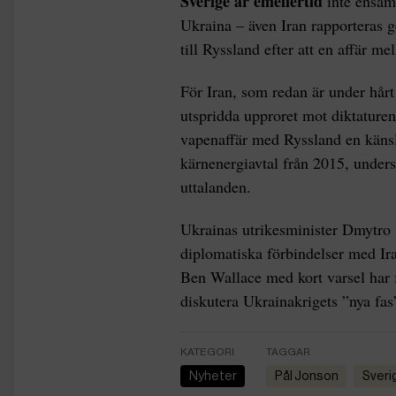
Sverige är emellertid
inte ensamt
Ukraina – även Iran rapporteras g
till Ryssland efter att en affär m
För Iran, som redan är under hårt 
utspridda upproret mot diktaturen,
vapenaffär med Ryssland en känsli
kärnenergiavtal från 2015, unders
uttalanden.
Ukrainas utrikesminister Dmytro K
diplomatiska förbindelser med Ira
Ben Wallace med kort varsel har f
diskutera Ukrainakrigets ”nya fas
KATEGORI
TAGGAR
Nyheter
Pål Jonson
Sver