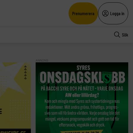
Prenumerera
Logga in
Sök
ANNONS