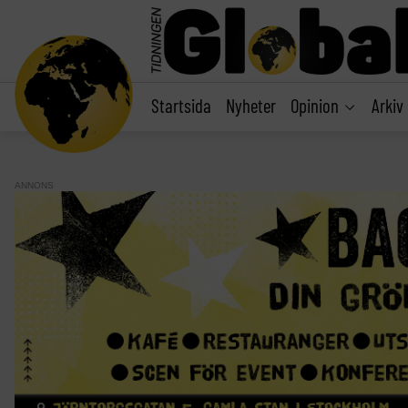
main
content
Startsida
Nyheter
Opinion
Arkiv
ANNONS