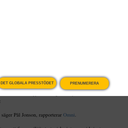
ge.
Fler artiklar av skribenten
ytillträdde statsminister Ulf Kristersson
l med anledning av sitt installationstal att
söka medlemskap i militäralliansen Nato, anser
de vapensystem i kriget mot Ryssland.
DET GLOBALA PRESSTÖDET
PRENUMERERA
 77 och Archerpjäser, enligt den nytillträdde
:
säger Pål Jonson, rapporterar
Omni
.