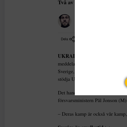
Två av dem är Iran och Sveri
Klas Lundström
Reporter
Dela
UKRAINAKRIGET |
Sveriges n
meddelade från riksdagens talarsto
Sverige, som även fortsätter att 
stödja Ukraina med mer avancera
Det handlar bland annat om Robot
försvarsministern Pål Jonson (M)
– Deras kamp är också vår kamp, 