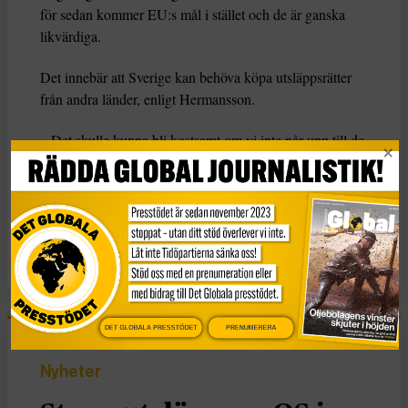
för sedan kommer EU:s mål i stället och de är ganska
likvärdiga.
Det innebär att Sverige kan behöva köpa utsläppsrätter
från andra länder, enligt Hermansson.
– Det skulle kunna bli kostsamt om vi inte når upp till de
mål som EU har ställt upp, säger Cecilia Hermansson.
KATEGORI
TAGGAR
Nyheter
Klimat
reduktionsplikt
DET GLOBALA PRESSTÖDET
PRENUMERERA
Nyheter