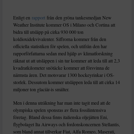
Enligt en
rapport
från den gröna tankesmedjan New
Weather Institute kommer OS i Milano och Cortina att
bidra till utsläpp på cirka 930 000 ton
koldioxidekvivalenter. Siffrorna kommer från den
officiella statistiken för spelen, och utifrån den har
rapporförfattarna sedan med hjälp av klimatforskning
räknat ut att utsläppen i sin tur kommer att leda till att 2,3
kvadratkilometer snötäcke kommer att försvinna de
närmsta åren. Det motsvarar 1300 hockeyrinkar i OS-
storlek. Dessutom kommer utsläppen leda till att cirka 14
miljoner ton glaciär-is smälter.
Men i denna uträkning har man inte tagit med att de
olympiska spelen sponsras av flera fossilintensiva
företag. Bland dessa finns italienska oljejätten Eni,
flygbolaget Ita Airways och fordonskoncernen Stellantis,
som bland annat tillverkar Fiat, Alfa Romeo, Maserati,