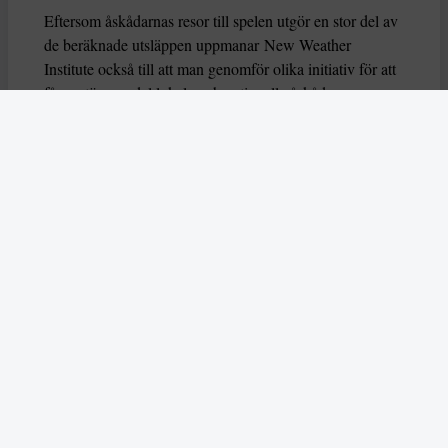
Eftersom åskådarnas resor till spelen utgör en stor del av
de beräknade utsläppen uppmanar New Weather
Institute också till att man genomför olika initiativ för att
få en större andel lokala och nationella åskådare som
reser markbundet, till exempel genom att erbjuda
förmånliga biljettpriser till vissa grupper. De kritiserar
också arrangörerna för att de använt sig av
koldioxidkompensation, och gjort påståenden om att
spelen är de grönaste någonsin. Sådana argument bör
inte användas för att påstå att spelen är koldioxidneutrala,
påpekar New Weather Institute.
Klimatförändringar ”omformar bergen”
Även den italienska miljöorganisationen Legambiente
kritiserar OS för spelens miljöpåverkan, bland annat för
att man satsat på infrastrukturprojekt som främjar väg
istället för tåg.