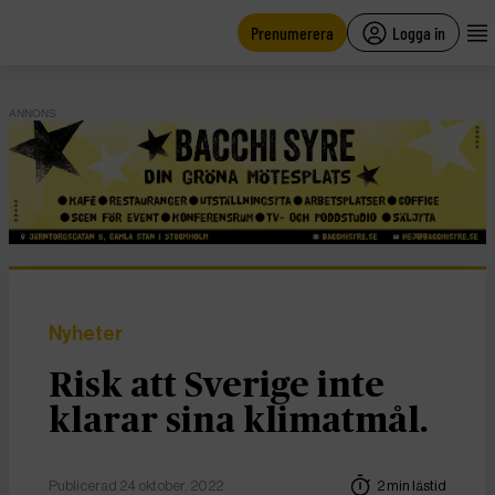
main
content
Prenumerera
Logga in
ANNONS
Nyheter
Risk att Sverige inte
klarar sina klimatmål.
Publicerad 24 oktober, 2022
2 min lästid