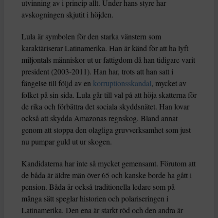
utvinning av i princip allt. Under hans styre har
avskogningen skjutit i höjden.
Lula är symbolen för den starka vänstern som
karaktäriserar Latinamerika. Han är känd för att ha lyft
miljontals människor ut ur fattigdom då han tidigare varit
president (2003-2011). Han har, trots att han satt i
fängelse till följd av en
korruptionsskandal
, mycket av
folket på sin sida. Lula går till val på att höja skatterna för
de rika och förbättra det sociala skyddsnätet. Han lovar
också att skydda Amazonas regnskog. Bland annat
genom att stoppa den olagliga gruvverksamhet som just
nu pumpar guld ut ur skogen.
Kandidaterna har inte så mycket gemensamt. Förutom att
de båda är äldre män över 65 och kanske borde ha gått i
pension. Båda är också traditionella ledare som på
många sätt speglar historien och polariseringen i
Latinamerika. Den ena är starkt röd och den andra är