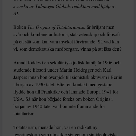
svenska av Tidningen Globals redaktion med hjälp av
AI
.
Boken
The Origins of Totalitarianism
är briljant men
svår och kombinerar historia, statsvetenskap och filosofi
på ett sätt som kan vara mycket förvirrande. Så vad kan
vi, som demokratiska medborgare, vinna på att läsa den?
Arendt föddes i en sekulär tyskjudisk familj år 1906 och
studerade filosofi under Martin Heidegger och Karl
Jaspers innan hon övergick till sionistisk aktivism i Berlin
i början av 1930-talet. Efter en kontakt med gestapo
flydde hon till Frankrike och lämnade Europa 1941 för
USA. Så när hon började forska om boken Origins i
början av 1940-talet var hon inte främmande för
totalitarism.
Totalitarism, menade hon, var en radikalt ny
regeringsform som utmärkte sig genom sin ideologiska