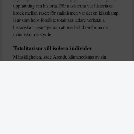
uppfattning om historia. För nazisterna var historia en
krock mellan raser; för stalinismen var det en klasskamp.
Hur som helst försökte totalitära ledare verkställa
historiska ”lagar” genom att med våld omforma de
människor de styrde.
Totalitarism vill isolera individer
Mänskligheten, sade Arendt, kännetecknas av sin
oändliga variation – ingen person kan någonsin helt
ersätta en annan. Totalitarism syftade till att förstöra
detta. Den isolerade individer, upplöste de band genom
vilka de förenar och stärker varandra, och försökte
utplåna den mänskliga personligheten.
Koncentrationslägrens totala dominans gjorde det genom
att reducera varje fånge till ”en bunt reaktioner som kan
likvideras och ersättas” innan de dödas. Med alla i
slutändan utsatta för detta hot, gjorde totalitarismen den