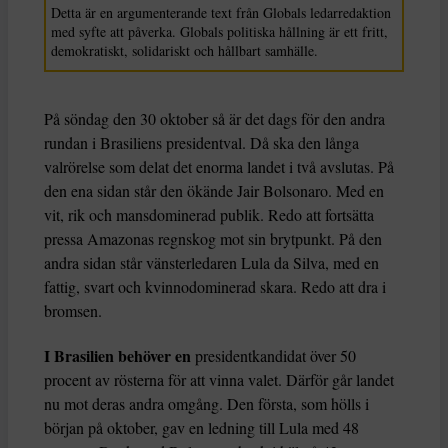
Detta är en argumenterande text från Globals ledarredaktion
med syfte att påverka. Globals politiska hållning är ett fritt,
demokratiskt, solidariskt och hållbart samhälle.
På söndag den 30 oktober så är det dags för den andra
rundan i Brasiliens presidentval. Då ska den långa
valrörelse som delat det enorma landet i två avslutas. På
den ena sidan står den ökände Jair Bolsonaro. Med en
vit, rik och mansdominerad publik. Redo att fortsätta
pressa Amazonas regnskog mot sin brytpunkt. På den
andra sidan står vänsterledaren Lula da Silva, med en
fattig, svart och kvinnodominerad skara. Redo att dra i
bromsen.
I Brasilien behöver en
presidentkandidat över 50
procent av rösterna för att vinna valet. Därför går landet
nu mot deras andra omgång. Den första, som hölls i
början på oktober, gav en ledning till Lula med 48