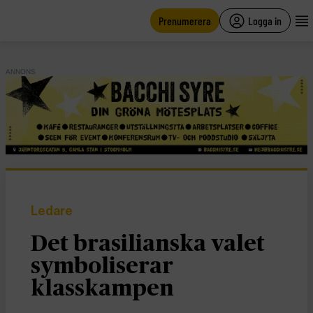
main
content
Prenumerera
Logga in
ANNONS
Ledare
Det brasilianska valet
symboliserar
klasskampen