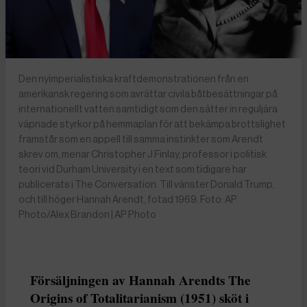
Den nyimperialistiska kraftdemonstrationen från en
amerikansk regering som avrättar civila båtbesättningar på
internationellt vatten samtidigt som den sätter in reguljära
väpnade styrkor på hemmaplan för att bekämpa brottslighet
framstår som en appell till samma instinkter som Arendt
skrev om, menar Christopher J Finlay, professor i politisk
teori vid Durham University i en text som tidigare har
publicerats i The Conversation. Till vänster Donald Trump,
och till höger Hannah Arendt, fotad 1969. Foto: AP
Photo/Alex Brandon | AP Photo
Försäljningen av Hannah Arendts The
Origins of Totalitarianism (1951) sköt i