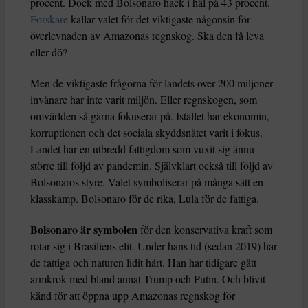
procent. Dock med Bolsonaro hack i häl på 43 procent.
Forskare
kallar valet för det viktigaste någonsin för
överlevnaden av Amazonas regnskog. Ska den få leva
eller dö?
Men de viktigaste frågorna för landets över 200 miljoner
invånare har inte varit miljön. Eller regnskogen, som
omvärlden så gärna fokuserar på. Istället har ekonomin,
korruptionen och det sociala skyddsnätet varit i fokus.
Landet har en utbredd fattigdom som vuxit sig ännu
större till följd av pandemin. Självklart också till följd av
Bolsonaros styre. Valet symboliserar på många sätt en
klasskamp. Bolsonaro för de rika, Lula för de fattiga.
Bolsonaro är symbolen
för den konservativa kraft som
rotar sig i Brasiliens elit. Under hans tid (sedan 2019) har
de fattiga och naturen lidit hårt. Han har tidigare gått
armkrok med bland annat Trump och Putin. Och blivit
känd för att öppna upp Amazonas regnskog för